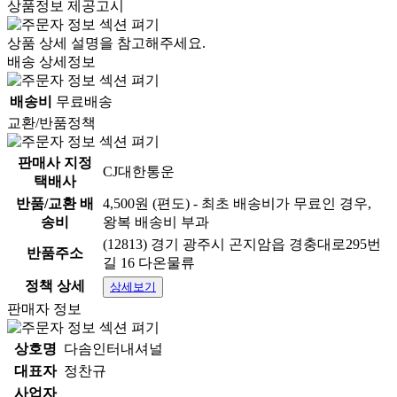
상품정보 제공고시
상품 상세 설명을 참고해주세요.
배송 상세정보
배송비
무료배송
교환/반품정책
판매사 지정
CJ대한통운
택배사
반품/교환 배
4,500원 (편도) - 최초 배송비가 무료인 경우,
송비
왕복 배송비 부과
(12813) 경기 광주시 곤지암읍 경충대로295번
반품주소
길 16 다온물류
정책 상세
상세보기
판매자 정보
상호명
다솜인터내셔널
대표자
정찬규
사업자