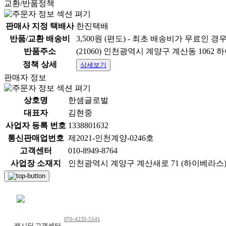
교환/반품정책
판매사 지정 택배사
한진택배
반품/교환 배송비
3,500원 (편도) - 최초 배송비가 무료인 경
반품주소
(21060) 인천광역시 계양구 계산동 1062
정책 상세
상세보기
* 배송안내
판매자 정보
상호명
한샘글로벌
- 배송 : 일반택배상품
대표자
김현중
사업자 등록 번호
1338801632
- 배송비 : 무료배송 (도서 산간 지역은 추가 배송비가 발생될
통신판매업번호
제2021-인천계양-0246호
- 제주지역 : 3,000원 / 도서지역 : 6,000원
고객센터
010-8949-8764
사업장 소재지
인천광역시 계양구 계산새로 71 (하이베라스) 하이베
- 발주 마감 시간 : 평일 AM 11:00 (주말 및 공휴일 제외)
채팅 문의하기
* 교환/반품 불가능 사유 (아래와 같은 경우 교환/반품이 불
070-4233-5541
캐시딜 고객센터