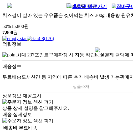
치즈결이 살아 있는 우유품은 찢어먹는 치즈 300g 대용량 원
50
%
15,800
원
7,900
원
4.8
(
176
)
적립정보
최대
237
포인트
구매확정 시 자동 적립
실결제 금액에 
배송정보
무료배송
도서산간 등 지역에 따른 추가 배송비 발생 가능
판매자
상품소개
상품정보 제공고시
상품 상세 설명을 참고해주세요.
배송 상세정보
배송비
무료배송