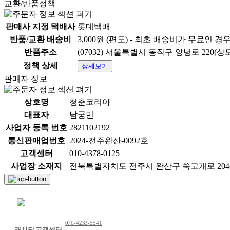
교환/반품정책
판매사 지정 택배사
롯데택배
반품/교환 배송비
3,000원 (편도) - 최초 배송비가 무료인 경
반품주소
(07032) 서울특별시 동작구 양녕로 220(
정책 상세
상세보기
판매자 정보
상호명
청춘코리아
대표자
남궁민
사업자 등록 번호
2821102192
통신판매업번호
2024-전주완산-0092호
고객센터
010-4378-0125
사업장 소재지
전북특별자치도 전주시 완산구 쑥고개로 204(삼천동
채팅 문의하기
070-4233-5541
캐시딜 고객센터