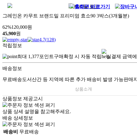
그레인온 카무트 브랜드밀 프리미엄 효소90 3박스(3개월분)
62
%
120,000
원
45,900
원
4.7
(
128
)
적립정보
최대
1,377
포인트
구매확정 시 자동 적립
실결제 금액에
배송정보
무료배송
도서산간 등 지역에 따른 추가 배송비 발생 가능
판매자
상품소개
상품정보 제공고시
상품 상세 설명을 참고해주세요.
배송 상세정보
배송비
무료배송