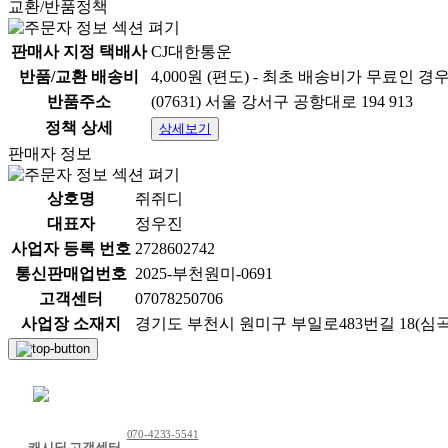
교환/반품정책
판매사 지정 택배사
CJ대한통운
반품/교환 배송비
4,000원 (편도) - 최초 배송비가 무료인 경
반품주소
(07631) 서울 강서구 공항대로 194 913
정책 상세
상세보기
판매자 정보
상호명
쥐쥐디
대표자
정우진
사업자 등록 번호
2728602742
통신판매업번호
2025-부천원미-0691
고객센터
07078250706
사업장 소재지
경기도 부천시 원미구 부일로483번길 18(심곡동)
채팅 문의하기
070-4233-5541
캐시딜 고객센터