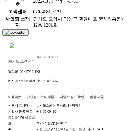
2022-고양덕양구-1751
호
고객센터
070-4681-3121
사업장 소재
경기도 고양시 덕양구 권율대로 685(원흥동)
지
12층 1201호
채팅 문의하기
070-4233-5541
캐시딜 고객센터
평일 09:00 ~17:00 운영
캐시딜 관련 문의만 접수 가능합니다.
이용약관
개인정보 처리 방침
사업자 정보 확인
입점 제휴
상호/대표자명
넛지헬스케어 주식회사 / 박정신
사업자 등록 번호
849-88-00418
통신판매업 신고번
호
2020-서울강남-00859
주소
서울 강남구 역삼로1길 8 평익빌딩 2층 [06242]