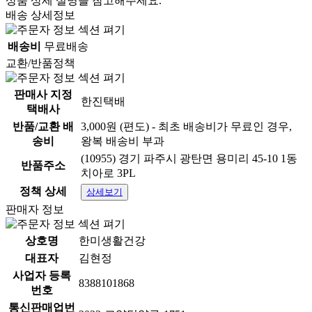
상품 상세 설명을 참고해주세요.
배송 상세정보
배송비
무료배송
교환/반품정책
판매사 지정
한진택배
택배사
반품/교환 배
3,000원 (편도) - 최초 배송비가 무료인 경우,
송비
왕복 배송비 부과
(10955) 경기 파주시 광탄면 용미리 45-10 1동
반품주소
치아로 3PL
정책 상세
상세보기
판매자 정보
상호명
한미생활건강
대표자
김현정
사업자 등록
8388101868
번호
통신판매업번