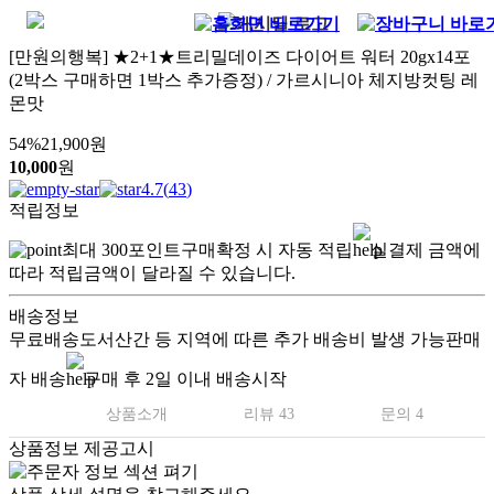
[만원의행복] ★2+1★트리밀데이즈 다이어트 워터 20gx14포
(2박스 구매하면 1박스 추가증정) / 가르시니아 체지방컷팅 레
몬맛
54
%
21,900
원
10,000
원
4.7
(
43
)
적립정보
최대
300
포인트
구매확정 시 자동 적립
실결제 금액에
따라 적립금액이 달라질 수 있습니다.
배송정보
무료배송
도서산간 등 지역에 따른 추가 배송비 발생 가능
판매
자 배송
구매 후 2일 이내 배송시작
상품소개
리뷰 43
문의 4
상품정보 제공고시