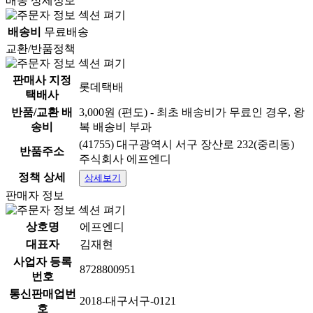
배송 상세정보
배송비
무료배송
교환/반품정책
판매사 지정
롯데택배
택배사
반품/교환 배
3,000원 (편도) - 최초 배송비가 무료인 경우, 왕
송비
복 배송비 부과
(41755) 대구광역시 서구 장산로 232(중리동)
반품주소
주식회사 에프엔디
정책 상세
상세보기
판매자 정보
상호명
에프엔디
대표자
김재현
사업자 등록
8728800951
번호
통신판매업번
2018-대구서구-0121
호