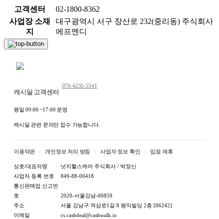
고객센터
02-1800-8362
사업장 소재
대구광역시 서구 장산로 232(중리동) 주식회사
지
에프엔디
채팅 문의하기
070-4233-5541
캐시딜 고객센터
평일 09:00 ~17:00 운영
캐시딜 관련 문의만 접수 가능합니다.
이용약관
개인정보 처리 방침
사업자 정보 확인
입점 제휴
상호/대표자명
넛지헬스케어 주식회사 / 박정신
사업자 등록 번호
849-88-00418
통신판매업 신고번
호
2020-서울강남-00859
주소
서울 강남구 역삼로1길 8 평익빌딩 2층 [06242]
이메일
cs.cashdeal@cashwalk.io