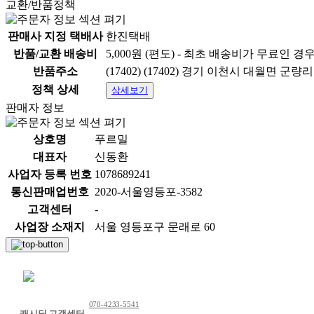
교환/반품정책
판매사 지정 택배사
한진택배
반품/교환 배송비
5,000원 (편도) - 최초 배송비가 무료인 경
반품주소
(17402) (17402) 경기 이천시 대월면 군량리
정책 상세
상세보기
판매자 정보
상호명
푸르밀
대표자
신동환
사업자 등록 번호
1078689241
통신판매업번호
2020-서울영등포-3582
고객센터
-
사업장 소재지
서울 영등포구 문래로 60
채팅 문의하기
070-4233-5541
캐시딜 고객센터