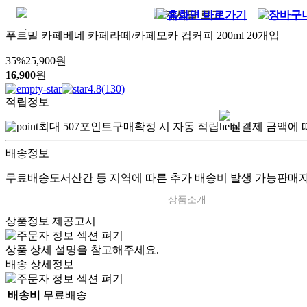
푸르밀 카페베네 카페라떼/카페모카 컵커피 200ml 20개입
35
%
25,900
원
16,900
원
4.8
(
130
)
적립정보
최대
507
포인트
구매확정 시 자동 적립
실결제 금액에 
배송정보
무료배송
도서산간 등 지역에 따른 추가 배송비 발생 가능
판매자
상품소개
상품정보 제공고시
상품 상세 설명을 참고해주세요.
배송 상세정보
배송비
무료배송