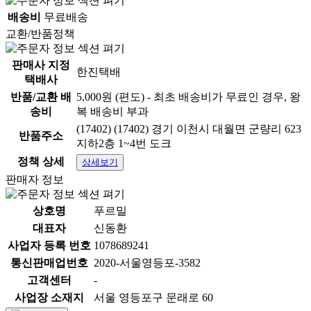
배송비
무료배송
교환/반품정책
판매사 지정
한진택배
택배사
반품/교환 배
5,000원 (편도) - 최초 배송비가 무료인 경우, 왕
송비
복 배송비 부과
(17402) (17402) 경기 이천시 대월면 군량리 623
반품주소
지하2층 1~4번 도크
정책 상세
상세보기
판매자 정보
상호명
푸르밀
대표자
신동환
사업자 등록 번호
1078689241
통신판매업번호
2020-서울영등포-3582
고객센터
-
사업장 소재지
서울 영등포구 문래로 60