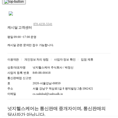
채팅 문의하기
070-4233-5541
캐시딜 고객센터
평일 09:00 ~17:00 운영
캐시딜 관련 문의만 접수 가능합니다.
이용약관
개인정보 처리 방침
사업자 정보 확인
입점 제휴
상호/대표자명
넛지헬스케어 주식회사 / 박정신
사업자 등록 번호
849-88-00418
통신판매업 신고번
호
2020-서울강남-00859
주소
서울 강남구 역삼로1길 8 평익빌딩 2층 [06242]
이메일
cs.cashdeal@cashwalk.io
넛지헬스케어는 통신판매 중개자이며, 통신판매의 
당사자가 아닙니다.
