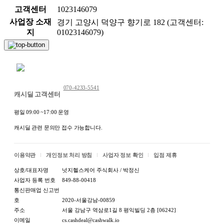
고객센터
1023146079
사업장 소재
경기 고양시 덕양구 향기로 182 (고객센터:
지
01023146079)
채팅 문의하기
070-4233-5541
캐시딜 고객센터
평일 09:00 ~17:00 운영
캐시딜 관련 문의만 접수 가능합니다.
이용약관
개인정보 처리 방침
사업자 정보 확인
입점 제휴
상호/대표자명
넛지헬스케어 주식회사 / 박정신
사업자 등록 번호
849-88-00418
통신판매업 신고번
호
2020-서울강남-00859
주소
서울 강남구 역삼로1길 8 평익빌딩 2층 [06242]
이메일
cs.cashdeal@cashwalk.io