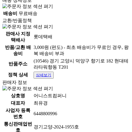
배송 상세정보
배송비
무료배송
교환/반품정책
판매사 지정
롯데택배
택배사
반품/교환 배
3,000원 (편도) - 최초 배송비가 무료인 경우, 왕
송비
복 배송비 부과
(10546) 경기 고양시 덕양구 향기로 182 현대테
반품주소
라타워향동 T201
정책 상세
상세보기
판매자 정보
상호명
어니스트컴퍼니
대표자
최유경
사업자 등록
6448800996
번호
통신판매업번
경기고양-2024-1955호
호