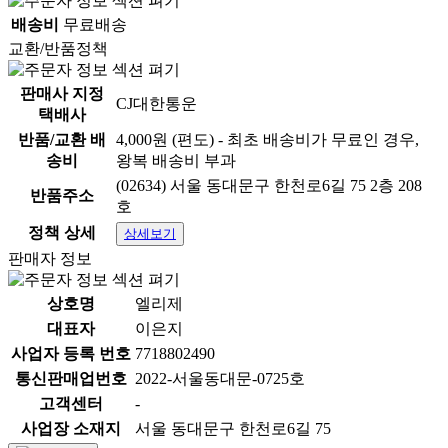
배송비
무료배송
교환/반품정책
판매사 지정
CJ대한통운
택배사
반품/교환 배
4,000원 (편도) - 최초 배송비가 무료인 경우,
송비
왕복 배송비 부과
(02634) 서울 동대문구 한천로6길 75 2층 208
반품주소
호
정책 상세
상세보기
판매자 정보
상호명
엘리제
대표자
이은지
사업자 등록 번호
7718802490
통신판매업번호
2022-서울동대문-0725호
고객센터
-
사업장 소재지
서울 동대문구 한천로6길 75