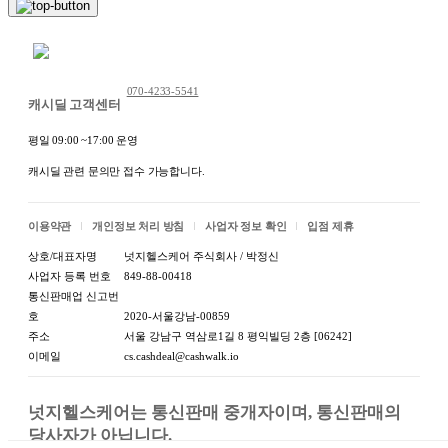
채팅 문의하기
070-4233-5541
캐시딜 고객센터
평일 09:00 ~17:00 운영
캐시딜 관련 문의만 접수 가능합니다.
이용약관
개인정보 처리 방침
사업자 정보 확인
입점 제휴
상호/대표자명
넛지헬스케어 주식회사 / 박정신
사업자 등록 번호
849-88-00418
통신판매업 신고번
호
2020-서울강남-00859
주소
서울 강남구 역삼로1길 8 평익빌딩 2층 [06242]
이메일
cs.cashdeal@cashwalk.io
넛지헬스케어는 통신판매 중개자이며, 통신판매의 
당사자가 아닙니다.
