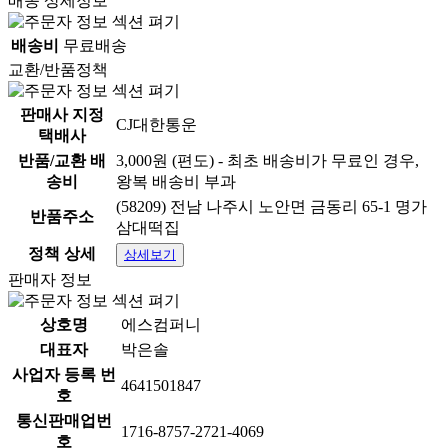
배송 상세정보
배송비
무료배송
교환/반품정책
판매사 지정
CJ대한통운
택배사
반품/교환 배
3,000원 (편도) - 최초 배송비가 무료인 경우,
송비
왕복 배송비 부과
(58209) 전남 나주시 노안면 금동리 65-1 명가
반품주소
삼대떡집
정책 상세
상세보기
판매자 정보
상호명
에스컴퍼니
대표자
박은솔
사업자 등록 번
4641501847
호
통신판매업번
1716-8757-2721-4069
호