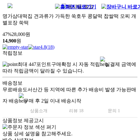
명가삼대떡집 견과류가 가득한 쑥호두 콩달떡 찹쌀떡 모찌 개
별포장 쑥떡
47
%
28,000
원
14,900
원
4.8
(
18
)
적립정보
최대
447
포인트
구매확정 시 자동 적립
실결제 금액에
따라 적립금액이 달라질 수 있습니다.
배송정보
무료배송
도서산간 등 지역에 따른 추가 배송비 발생 가능
판매
자 배송
구매 후 2일 이내 배송시작
상품소개
리뷰 18
문의 1
상품정보 제공고시
상품 상세 설명을 참고해주세요.