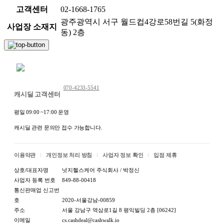
고객센터
02-1668-1765
광주광역시 서구 월드컵4강로58번길 5(화정
사업장 소재지
동) 2층
채팅 문의하기
070-4233-5541
캐시딜 고객센터
평일 09:00 ~17:00 운영
캐시딜 관련 문의만 접수 가능합니다.
이용약관
개인정보 처리 방침
사업자 정보 확인
입점 제휴
상호/대표자명
넛지헬스케어 주식회사 / 박정신
사업자 등록 번호
849-88-00418
통신판매업 신고번
호
2020-서울강남-00859
주소
서울 강남구 역삼로1길 8 평익빌딩 2층 [06242]
이메일
cs.cashdeal@cashwalk.io