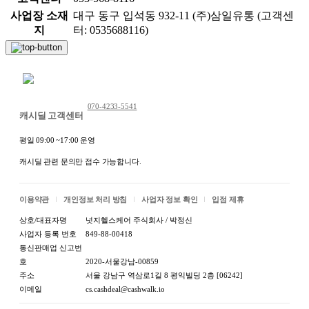
사업장 소재
대구 동구 입석동 932-11 (주)삼일유통 (고객센
지
터: 0535688116)
채팅 문의하기
070-4233-5541
캐시딜 고객센터
평일 09:00 ~17:00 운영
캐시딜 관련 문의만 접수 가능합니다.
이용약관
개인정보 처리 방침
사업자 정보 확인
입점 제휴
상호/대표자명
넛지헬스케어 주식회사 / 박정신
사업자 등록 번호
849-88-00418
통신판매업 신고번
호
2020-서울강남-00859
상품 정보고시
주소
서울 강남구 역삼로1길 8 평익빌딩 2층 [06242]
항목
내용
이메일
cs.cashdeal@cashwalk.io