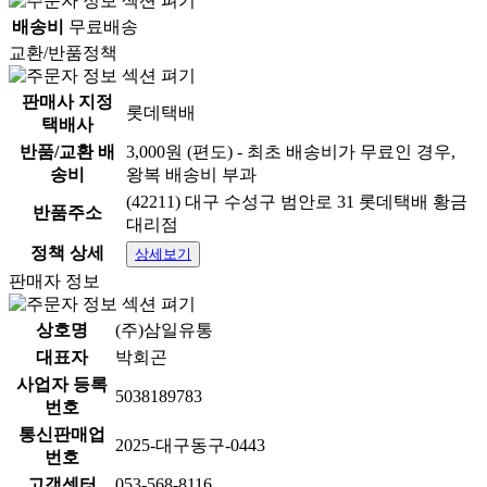
배송비
무료배송
교환/반품정책
판매사 지정
롯데택배
택배사
반품/교환 배
3,000원 (편도) - 최초 배송비가 무료인 경우,
송비
왕복 배송비 부과
(42211) 대구 수성구 범안로 31 롯데택배 황금
반품주소
대리점
정책 상세
상세보기
판매자 정보
상호명
(주)삼일유통
대표자
박회곤
사업자 등록
5038189783
번호
통신판매업
2025-대구동구-0443
번호
고객센터
053-568-8116