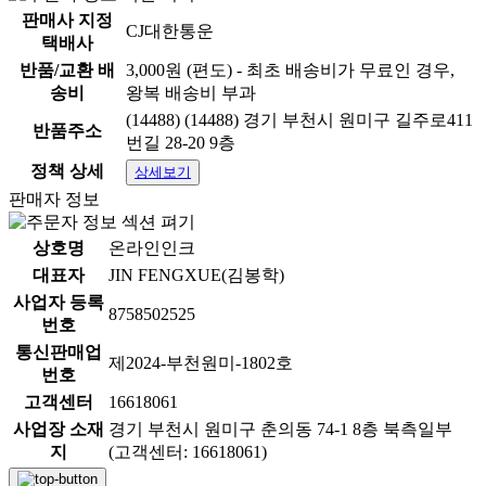
판매사 지정
CJ대한통운
택배사
반품/교환 배
3,000원 (편도) - 최초 배송비가 무료인 경우,
송비
왕복 배송비 부과
(14488) (14488) 경기 부천시 원미구 길주로411
반품주소
번길 28-20 9층
정책 상세
상세보기
판매자 정보
상호명
온라인인크
대표자
JIN FENGXUE(김봉학)
사업자 등록
8758502525
번호
통신판매업
제2024-부천원미-1802호
번호
고객센터
16618061
사업장 소재
경기 부천시 원미구 춘의동 74-1 8층 북측일부
지
(고객센터: 16618061)