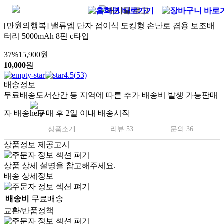
[만원의행복] 밸류엠 단자 접이식 도킹형 손난로 겸용 보조배
터리 5000mAh 8핀 c타입
37
%
15,900
원
10,000
원
4.5
(
53
)
배송정보
무료배송
도서산간 등 지역에 따른 추가 배송비 발생 가능
판매
자 배송
구매 후 2일 이내 배송시작
상품소개
리뷰 53
문의 36
상품정보 제공고시
당일출고
상품 상세 설명을 참고해주세요.
배송 상세정보
배송비
무료배송
교환/반품정책