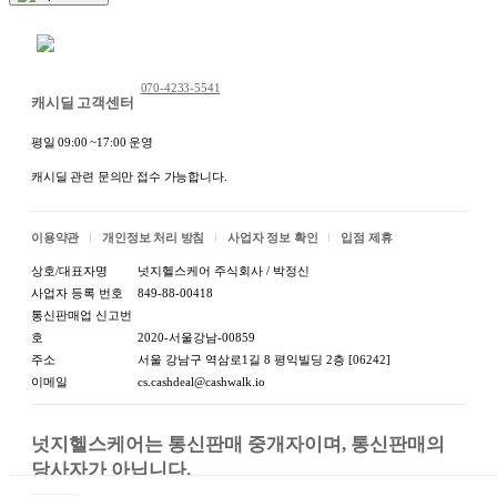
채팅 문의하기
070-4233-5541
캐시딜 고객센터
평일 09:00 ~17:00 운영
캐시딜 관련 문의만 접수 가능합니다.
이용약관
개인정보 처리 방침
사업자 정보 확인
입점 제휴
상호/대표자명
넛지헬스케어 주식회사 / 박정신
사업자 등록 번호
849-88-00418
통신판매업 신고번
호
2020-서울강남-00859
주소
서울 강남구 역삼로1길 8 평익빌딩 2층 [06242]
이메일
cs.cashdeal@cashwalk.io
넛지헬스케어는 통신판매 중개자이며, 통신판매의 
당사자가 아닙니다.

상품, 상품정보, 거래에 관한 의무와 책임은 판매자에