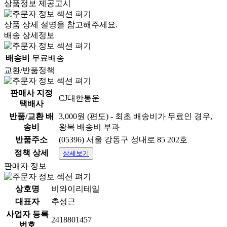
상품정보 제공고시
상품 상세 설명을 참고해주세요.
배송 상세정보
배송비
무료배송
교환/반품정책
판매사 지정
CJ대한통운
택배사
반품/교환 배
3,000원 (편도) - 최초 배송비가 무료인 경우,
송비
왕복 배송비 부과
반품주소
(05396) 서울 강동구 성내로 85 202호
정책 상세
상세보기
판매자 정보
상호명
비와이리테일
대표자
추성근
사업자 등록
2418801457
번호