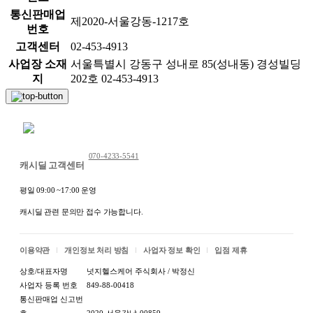
통신판매업
제2020-서울강동-1217호
번호
고객센터
02-453-4913
사업장 소재
서울특별시 강동구 성내로 85(성내동) 경성빌딩
지
202호 02-453-4913
채팅 문의하기
070-4233-5541
캐시딜 고객센터
평일 09:00 ~17:00 운영
캐시딜 관련 문의만 접수 가능합니다.
이용약관
개인정보 처리 방침
사업자 정보 확인
입점 제휴
상호/대표자명
넛지헬스케어 주식회사 / 박정신
사업자 등록 번호
849-88-00418
통신판매업 신고번
호
2020-서울강남-00859