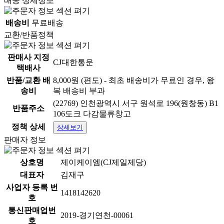
배송 상세정보
배송비
무료배송
교환/반품정책
판매사 지정
CJ대한통운
택배사
반품/교환 배
8,000원 (편도) - 최초 배송비가 무료인 경우, 왕
송비
복 배송비 부과
(22769) 인천광역시 서구 원석로 196(원창동) B1
반품주소
106도크 다감물류창고
정책 상세
상세보기
판매자 정보
상호명
제이케이엠(CJ제일제당)
대표자
김재구
사업자 등록 번
1418142620
호
통신판매업번
2019-경기연천-00061
호