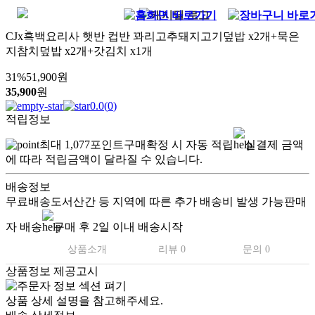
CJx흑백요리사 햇반 컵반 꽈리고추돼지고기덮밥 x2개+묵은
지참치덮밥 x2개+갓김치 x1개
31
%
51,900
원
35,900
원
0.0
(
0
)
적립정보
최대
1,077
포인트
구매확정 시 자동 적립
실결제 금액
에 따라 적립금액이 달라질 수 있습니다.
배송정보
무료배송
도서산간 등 지역에 따른 추가 배송비 발생 가능
판매
자 배송
구매 후 2일 이내 배송시작
상품소개
리뷰 0
문의 0
상품정보 제공고시
상품 상세 설명을 참고해주세요.