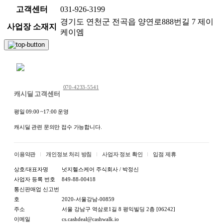
고객센터
031-926-3199
경기도 연천군 전곡읍 양연로888번길 7 제이
사업장 소재지
케이엠
채팅 문의하기
070-4233-5541
캐시딜 고객센터
평일 09:00 ~17:00 운영
캐시딜 관련 문의만 접수 가능합니다.
이용약관
개인정보 처리 방침
사업자 정보 확인
입점 제휴
상호/대표자명
넛지헬스케어 주식회사 / 박정신
사업자 등록 번호
849-88-00418
통신판매업 신고번
호
2020-서울강남-00859
주소
서울 강남구 역삼로1길 8 평익빌딩 2층 [06242]
이메일
cs.cashdeal@cashwalk.io