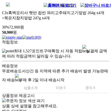
CJx흑백요리사 햇반 컵반 꽈리고추돼지고기덮밥 264g x4개
+묵은지참치덮밥 247g x4개
30
%
72,900
원
50,900
원
0.0
(
0
)
적립정보
최대
1,527
포인트
구매확정 시 자동 적립
실결제 금액
에 따라 적립금액이 달라질 수 있습니다.
배송정보
무료배송
도서산간 등 지역에 따른 추가 배송비 발생 가능
판매
자 배송
구매 후 2일 이내 배송시작
상품소개
리뷰 0
문의 0
상품정보 제공고시
상품 상세 설명을 참고해주세요.