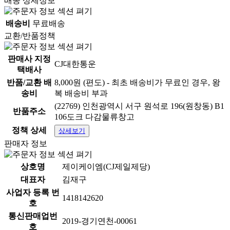
배송 상세정보
배송비
무료배송
교환/반품정책
판매사 지정
CJ대한통운
택배사
반품/교환 배
8,000원 (편도) - 최초 배송비가 무료인 경우, 왕
송비
복 배송비 부과
(22769) 인천광역시 서구 원석로 196(원창동) B1
반품주소
106도크 다감물류창고
정책 상세
상세보기
판매자 정보
상호명
제이케이엠(CJ제일제당)
대표자
김재구
사업자 등록 번
1418142620
호
통신판매업번
2019-경기연천-00061
호