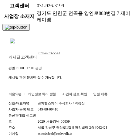
고객센터
031-926-3199
경기도 연천군 전곡읍 양연로888번길 7 제이
사업장 소재지
케이엠
채팅 문의하기
070-4233-5541
캐시딜 고객센터
평일 09:00 ~17:00 운영
캐시딜 관련 문의만 접수 가능합니다.
이용약관
개인정보 처리 방침
사업자 정보 확인
입점 제휴
상호/대표자명
넛지헬스케어 주식회사 / 박정신
사업자 등록 번호
849-88-00418
통신판매업 신고번
호
2020-서울강남-00859
주소
서울 강남구 역삼로1길 8 평익빌딩 2층 [06242]
이메일
cs.cashdeal@cashwalk.io