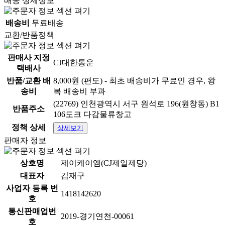
배송 상세정보
배송비
무료배송
교환/반품정책
판매사 지정
CJ대한통운
택배사
반품/교환 배
8,000원 (편도) - 최초 배송비가 무료인 경우, 왕
송비
복 배송비 부과
(22769) 인천광역시 서구 원석로 196(원창동) B1
반품주소
106도크 다감물류창고
정책 상세
상세보기
판매자 정보
상호명
제이케이엠(CJ제일제당)
대표자
김재구
사업자 등록 번
1418142620
호
통신판매업번
2019-경기연천-00061
호