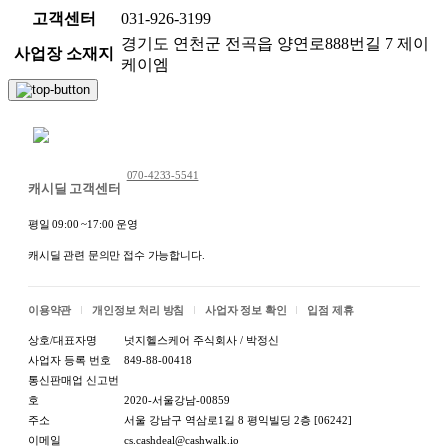
고객센터
031-926-3199
경기도 연천군 전곡읍 양연로888번길 7 제이
사업장 소재지
케이엠
채팅 문의하기
070-4233-5541
캐시딜 고객센터
평일 09:00 ~17:00 운영
캐시딜 관련 문의만 접수 가능합니다.
이용약관
개인정보 처리 방침
사업자 정보 확인
입점 제휴
상호/대표자명
넛지헬스케어 주식회사 / 박정신
사업자 등록 번호
849-88-00418
통신판매업 신고번
호
2020-서울강남-00859
주소
서울 강남구 역삼로1길 8 평익빌딩 2층 [06242]
이메일
cs.cashdeal@cashwalk.io