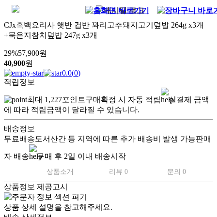
CJx흑백요리사 햇반 컵반 꽈리고추돼지고기덮밥 264g x3개
+묵은지참치덮밥 247g x3개
29
%
57,900
원
40,900
원
0.0
(
0
)
적립정보
최대
1,227
포인트
구매확정 시 자동 적립
실결제 금액
에 따라 적립금액이 달라질 수 있습니다.
배송정보
무료배송
도서산간 등 지역에 따른 추가 배송비 발생 가능
판매
자 배송
구매 후 2일 이내 배송시작
상품소개
리뷰 0
문의 0
상품정보 제공고시
상품 상세 설명을 참고해주세요.