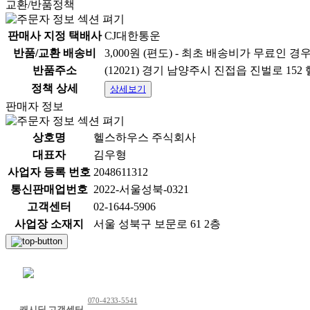
교환/반품정책
판매사 지정 택배사
CJ대한통운
반품/교환 배송비
3,000원 (편도) - 최초 배송비가 무료인 경
반품주소
(12021) 경기 남양주시 진접읍 진벌로 15
정책 상세
상세보기
판매자 정보
상호명
헬스하우스 주식회사
대표자
김우형
사업자 등록 번호
2048611312
통신판매업번호
2022-서울성북-0321
고객센터
02-1644-5906
사업장 소재지
서울 성북구 보문로 61 2층
채팅 문의하기
070-4233-5541
캐시딜 고객센터