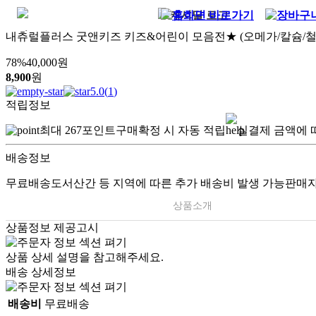
내츄럴플러스 굿앤키즈 키즈&어린이 모음전★ (오메가/칼슘/철
78
%
40,000
원
8,900
원
5.0
(
1
)
적립정보
최대
267
포인트
구매확정 시 자동 적립
실결제 금액에 
배송정보
무료배송
도서산간 등 지역에 따른 추가 배송비 발생 가능
판매자
상품소개
상품정보 제공고시
상품 상세 설명을 참고해주세요.
배송 상세정보
배송비
무료배송