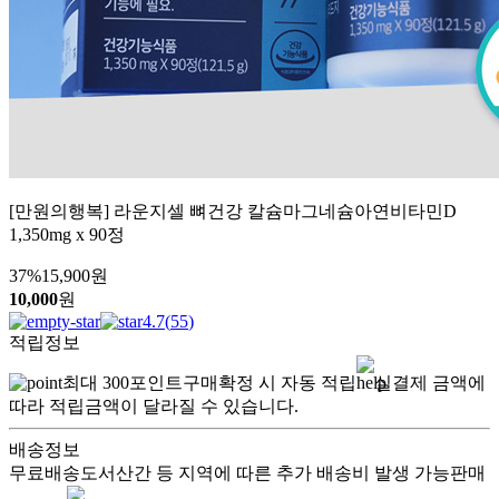
[만원의행복] 라운지셀 뼈건강 칼슘마그네슘아연비타민D
1,350mg x 90정
37
%
15,900
원
10,000
원
4.7
(
55
)
적립정보
최대
300
포인트
구매확정 시 자동 적립
실결제 금액에
따라 적립금액이 달라질 수 있습니다.
배송정보
무료배송
도서산간 등 지역에 따른 추가 배송비 발생 가능
판매