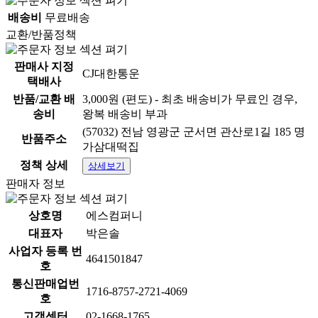
배송비
무료배송
교환/반품정책
판매사 지정
CJ대한통운
택배사
반품/교환 배
3,000원 (편도) - 최초 배송비가 무료인 경우,
송비
왕복 배송비 부과
(57032) 전남 영광군 군서면 관산로1길 185 명
반품주소
가삼대떡집
정책 상세
상세보기
판매자 정보
상호명
에스컴퍼니
대표자
박은솔
사업자 등록 번
4641501847
호
통신판매업번
1716-8757-2721-4069
호
고객센터
02-1668-1765