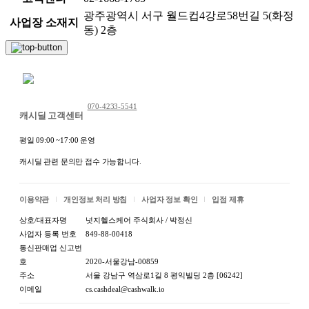
광주광역시 서구 월드컵4강로58번길 5(화정
사업장 소재지
동) 2층
채팅 문의하기
070-4233-5541
캐시딜 고객센터
평일 09:00 ~17:00 운영
캐시딜 관련 문의만 접수 가능합니다.
이용약관
개인정보 처리 방침
사업자 정보 확인
입점 제휴
상호/대표자명
넛지헬스케어 주식회사 / 박정신
사업자 등록 번호
849-88-00418
통신판매업 신고번
호
2020-서울강남-00859
주소
서울 강남구 역삼로1길 8 평익빌딩 2층 [06242]
이메일
cs.cashdeal@cashwalk.io