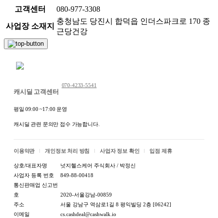
고객센터
080-977-3308
충청남도 당진시 합덕읍 인더스파크로 170 종
사업장 소재지
근당건강
채팅 문의하기
070-4233-5541
캐시딜 고객센터
평일 09:00 ~17:00 운영
캐시딜 관련 문의만 접수 가능합니다.
이용약관
개인정보 처리 방침
사업자 정보 확인
입점 제휴
상호/대표자명
넛지헬스케어 주식회사 / 박정신
사업자 등록 번호
849-88-00418
통신판매업 신고번
호
2020-서울강남-00859
주소
서울 강남구 역삼로1길 8 평익빌딩 2층 [06242]
이메일
cs.cashdeal@cashwalk.io