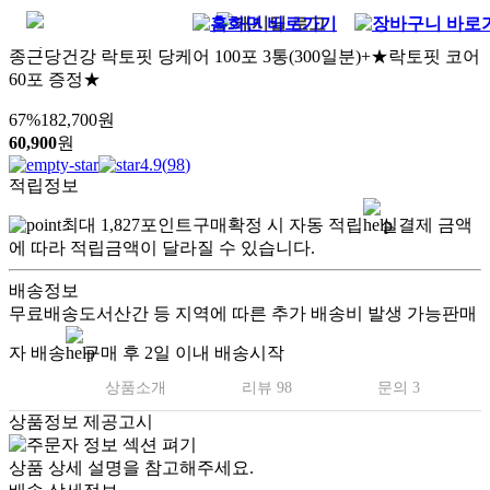
종근당건강 락토핏 당케어 100포 3통(300일분)+★락토핏 코어
60포 증정★
67
%
182,700
원
60,900
원
4.9
(
98
)
적립정보
최대
1,827
포인트
구매확정 시 자동 적립
실결제 금액
에 따라 적립금액이 달라질 수 있습니다.
배송정보
무료배송
도서산간 등 지역에 따른 추가 배송비 발생 가능
판매
자 배송
구매 후 2일 이내 배송시작
상품소개
리뷰 98
문의 3
상품정보 제공고시
상품 상세 설명을 참고해주세요.