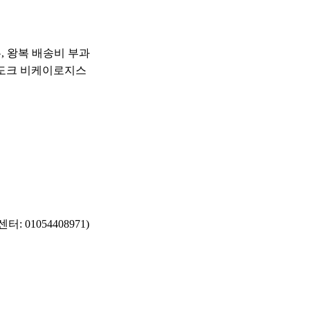
우, 왕복 배송비 부과
30번도크 비케이로지스
 01054408971)