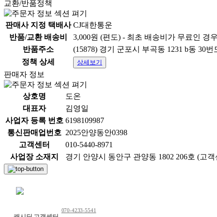
교환/반품정책
판매사 지정 택배사
CJ대한통운
반품/교환 배송비
3,000원 (편도) - 최초 배송비가 무료인 경
반품주소
(15878) 경기 군포시 부곡동 1231 b동 
정책 상세
상세보기
판매자 정보
상호명
도온
대표자
김영일
사업자 등록 번호
6198109987
통신판매업번호
2025안양동안0398
고객센터
010-5440-8971
사업장 소재지
경기 안양시 동안구 관양동 1802 206호 (고객센터:
채팅 문의하기
070-4233-5541
캐시딜 고객센터