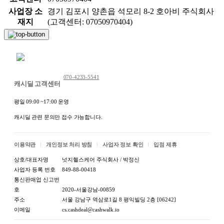
사업장 소
경기 김포시 양촌읍 석모리 8-2 호아비 주식회사
재지
(고객센터: 07050970404)
채팅 문의하기
070-4233-5541
캐시딜 고객센터
평일 09:00 ~17:00 운영
캐시딜 관련 문의만 접수 가능합니다.
이용약관
개인정보 처리 방침
사업자 정보 확인
입점 제휴
상호/대표자명
넛지헬스케어 주식회사 / 박정신
사업자 등록 번호
849-88-00418
통신판매업 신고번
호
2020-서울강남-00859
주소
서울 강남구 역삼로1길 8 평익빌딩 2층 [06242]
이메일
cs.cashdeal@cashwalk.io