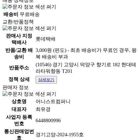
배송 상세정보
배송비
무료배송
교환/반품정책
판매사 지정
롯데택배
택배사
반품/교환 배
3,000원 (편도) - 최초 배송비가 무료인 경우, 왕
송비
복 배송비 부과
(10546) 경기 고양시 덕양구 향기로 182 현대테
반품주소
라타워향동 T201
정책 상세
상세보기
판매자 정보
상호명
어니스트컴퍼니
대표자
최유경
사업자 등록
6448800996
번호
통신판매업번
경기고양-2024-1955호
호