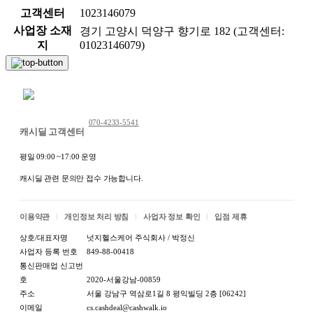
고객센터
1023146079
사업장 소재
경기 고양시 덕양구 향기로 182 (고객센터:
지
01023146079)
채팅 문의하기
070-4233-5541
캐시딜 고객센터
평일 09:00 ~17:00 운영
캐시딜 관련 문의만 접수 가능합니다.
이용약관
개인정보 처리 방침
사업자 정보 확인
입점 제휴
상호/대표자명
넛지헬스케어 주식회사 / 박정신
사업자 등록 번호
849-88-00418
통신판매업 신고번
호
2020-서울강남-00859
주소
서울 강남구 역삼로1길 8 평익빌딩 2층 [06242]
이메일
cs.cashdeal@cashwalk.io