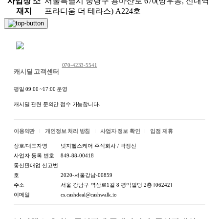
사업장 소
서울특별시 중랑구 용마산로 670(망우동, 신내역
1.식품등의표시·광고에관한법률에 따른 표
설명
재지
프라디움 더 테라스) A224호
시사항
참조]
[상세
채팅 문의하기
1-1.제품명
설명
참조]
070-4233-5541
캐시딜 고객센터
[상세
1-2.식품의 유형
설명
평일 09:00 ~17:00 운영
참조]
캐시딜 관련 문의만 접수 가능합니다.
[상세
1-3.생산자 및 소재지(수입품의 경우 생산자,
설명
이용약관
개인정보 처리 방침
사업자 정보 확인
입점 제휴
수입자 및 제조국)
참조]
상호/대표자명
넛지헬스케어 주식회사 / 박정신
사업자 등록 번호
849-88-00418
[상세
통신판매업 신고번
1-4.제조연월일,유통기한 또는 품질유지기한
설명
호
2020-서울강남-00859
참조]
주소
서울 강남구 역삼로1길 8 평익빌딩 2층 [06242]
이메일
cs.cashdeal@cashwalk.io
[상세
1-5.포장단위별 내용물의 용량(중량),수량
설명
참조]