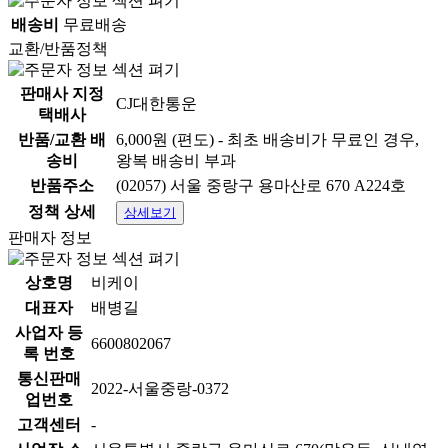
배송비
무료배송
교환/반품정책
판매사 지정
CJ대한통운
택배사
반품/교환 배
6,000원 (편도) - 최초 배송비가 무료인 경우,
송비
왕복 배송비 부과
반품주소
(02057) 서울 중랑구 용마산로 670 A224호
정책 상세
상세보기
판매자 정보
상호명
비케이
대표자
배병길
사업자 등
6600802067
록 번호
상품 정보고시
통신판매
2022-서울중랑-0372
업번호
항목
내용
고객센터
-
[상세