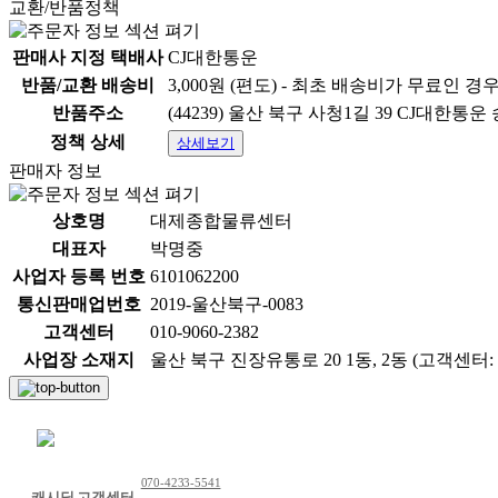
교환/반품정책
판매사 지정 택배사
CJ대한통운
반품/교환 배송비
3,000원 (편도) - 최초 배송비가 무료인 경
반품주소
(44239) 울산 북구 사청1길 39 CJ대한통
정책 상세
상세보기
판매자 정보
상호명
대제종합물류센터
대표자
박명중
사업자 등록 번호
6101062200
통신판매업번호
2019-울산북구-0083
고객센터
010-9060-2382
사업장 소재지
울산 북구 진장유통로 20 1동, 2동 (고객센터: 01
채팅 문의하기
070-4233-5541
캐시딜 고객센터