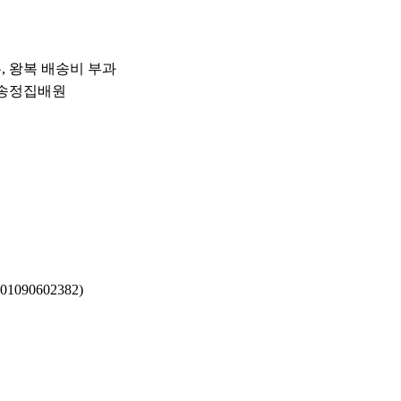
우, 왕복 배송비 부과
운 송정집배원
090602382)