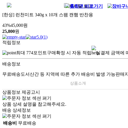
[한성] 런천미트 340g x 10개 스팸 캔햄 반찬용
43
%
45,000
원
25,800
원
5.0
(
1
)
적립정보
최대
774
포인트
구매확정 시 자동 적립
실결제 금액에 
배송정보
무료배송
도서산간 등 지역에 따른 추가 배송비 발생 가능
판매자
상품소개
상품정보 제공고시
.
상품 상세 설명을 참고해주세요.
배송 상세정보
배송비
무료배송