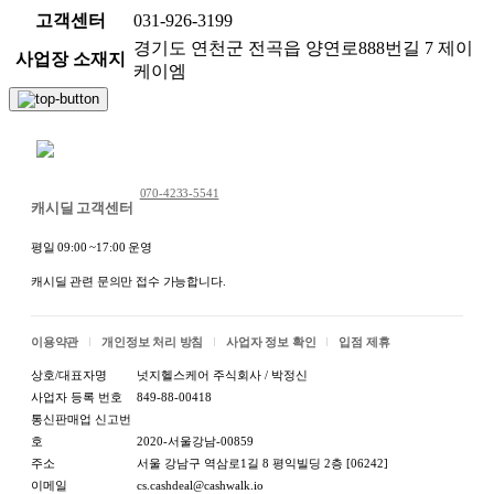
고객센터
031-926-3199
경기도 연천군 전곡읍 양연로888번길 7 제이
사업장 소재지
케이엠
채팅 문의하기
070-4233-5541
캐시딜 고객센터
평일 09:00 ~17:00 운영
캐시딜 관련 문의만 접수 가능합니다.
이용약관
개인정보 처리 방침
사업자 정보 확인
입점 제휴
상호/대표자명
넛지헬스케어 주식회사 / 박정신
사업자 등록 번호
849-88-00418
통신판매업 신고번
호
2020-서울강남-00859
주소
서울 강남구 역삼로1길 8 평익빌딩 2층 [06242]
이메일
cs.cashdeal@cashwalk.io