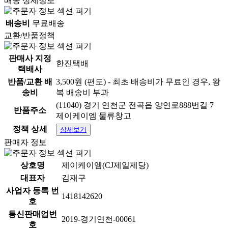
배송 상세정보
배송비
무료배송
교환/반품정책
판매사 지정
한진택배
택배사
반품/교환 배
3,500원 (편도) - 최초 배송비가 무료인 경우, 왕
송비
복 배송비 부과
(11040) 경기 연천군 전곡읍 양연로888번길 7
반품주소
제이케이엠 물류창고
정책 상세
상세보기
판매자 정보
상호명
제이케이엠(CJ제일제당)
대표자
김재구
사업자 등록 번
1418142620
호
통신판매업번
2019-경기연천-00061
호