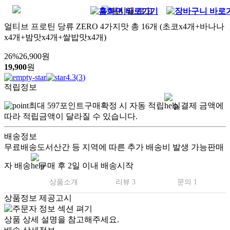
얼티브 프로틴 당류 ZERO 4가지맛 총 16개 (초코x4개+바나나
x4개+밤맛x4개+쌀밥맛x4개)
26
%
26,900
원
19,900
원
4.3
(
3
)
적립정보
최대
597
포인트
구매확정 시 자동 적립
실결제 금액에
따라 적립금액이 달라질 수 있습니다.
배송정보
무료배송
도서산간 등 지역에 따른 추가 배송비 발생 가능
판매
자 배송
구매 후 2일 이내 배송시작
상품소개
리뷰 3
문의 1
상품정보 제공고시
상품 상세 설명을 참고해주세요.