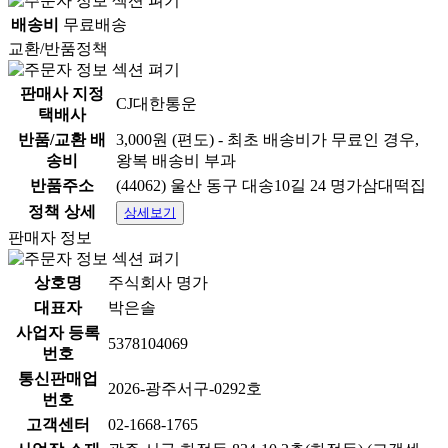
배송비
무료배송
교환/반품정책
판매사 지정
CJ대한통운
택배사
반품/교환 배
3,000원 (편도) - 최초 배송비가 무료인 경우,
송비
왕복 배송비 부과
반품주소
(44062) 울산 동구 대송10길 24 명가삼대떡집
정책 상세
상세보기
판매자 정보
상호명
주식회사 명가
대표자
박은솔
사업자 등록
5378104069
번호
통신판매업
2026-광주서구-0292호
번호
고객센터
02-1668-1765