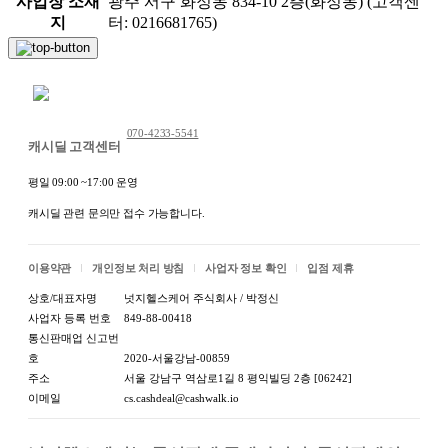
사업장 소재
광주 서구 화정동 834-10 2층(화정동) (고객센
지
터: 0216681765)
채팅 문의하기
070-4233-5541
캐시딜 고객센터
평일 09:00 ~17:00 운영
캐시딜 관련 문의만 접수 가능합니다.
이용약관
개인정보 처리 방침
사업자 정보 확인
입점 제휴
상호/대표자명
넛지헬스케어 주식회사 / 박정신
사업자 등록 번호
849-88-00418
통신판매업 신고번
호
2020-서울강남-00859
주소
서울 강남구 역삼로1길 8 평익빌딩 2층 [06242]
이메일
cs.cashdeal@cashwalk.io