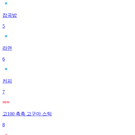
잡곡밥
5
라면
6
커피
7
고100 촉촉 고구마 스틱
8