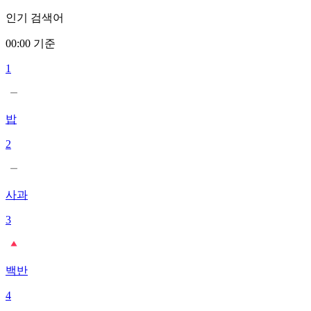
인기 검색어
00:00 기준
1
밥
2
사과
3
백반
4