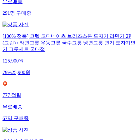
무료배송
291
명
구매중
[100% 정품] 코렐 코디네이츠 브리즈스톤 도자기 라면기 2P
(그린) / 라면그릇 우동그릇 국수그릇 냉면그릇 면기 도자기면
기 그릇세트 국대접
125,900
원
79
%
25,900
원
777
적립
무료배송
67
명
구매중