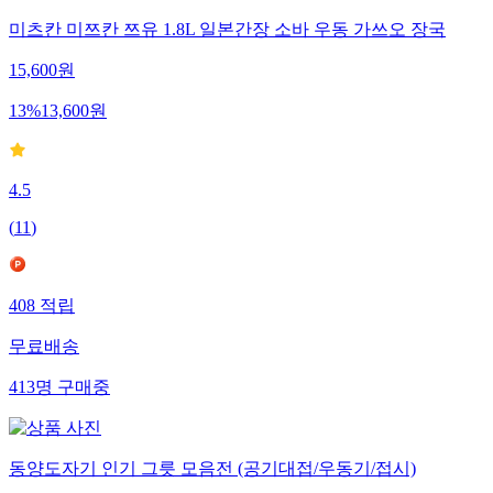
미츠칸 미쯔칸 쯔유 1.8L 일본간장 소바 우동 가쓰오 장국
15,600
원
13
%
13,600
원
4.5
(
11
)
408
적립
무료배송
413
명
구매중
동양도자기 인기 그릇 모음전 (공기대접/우동기/접시)