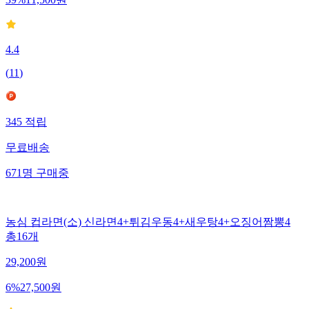
39
%
11,500
원
4.4
(
11
)
345
적립
무료배송
671
명
구매중
농심 컵라면(소) 신라면4+튀김우동4+새우탕4+오징어짬뽕4
총16개
29,200
원
6
%
27,500
원