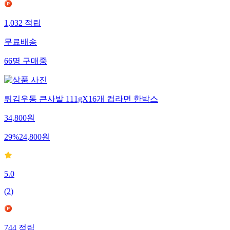
1,032
적립
무료배송
66
명
구매중
튀김우동 큰사발 111gX16개 컵라면 한박스
34,800
원
29
%
24,800
원
5.0
(
2
)