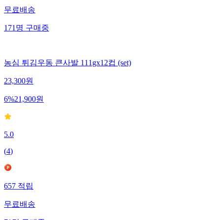
무료배송
171
명
구매중
농심 튀김우동 큰사발 111gx12컵 (set)
23,300
원
6
%
21,900
원
5.0
(
4
)
657
적립
무료배송