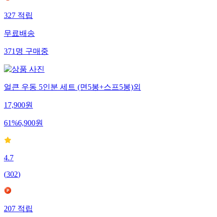
327
적립
무료배송
371
명
구매중
얼큰 우동 5인분 세트 (면5봉+스프5봉)외
17,900
원
61
%
6,900
원
4.7
(
302
)
207
적립