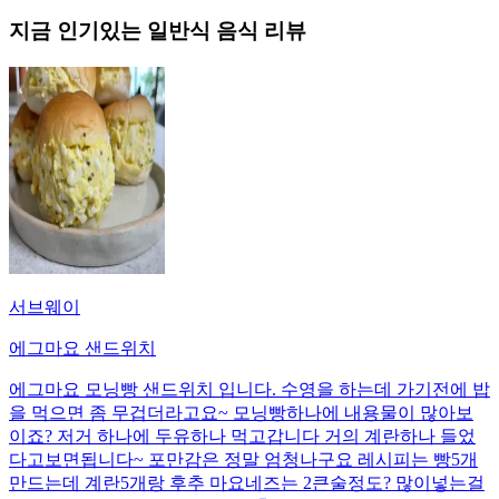
지금 인기있는
일반식
음식 리뷰
서브웨이
에그마요 샌드위치
에그마요 모닝빵 샌드위치 입니다. 수영을 하는데 가기전에 밥
을 먹으면 좀 무겁더라고요~ 모닝빵하나에 내용물이 많아보
이죠? 저거 하나에 두유하나 먹고갑니다 거의 계란하나 들었
다고보면됩니다~ 포만감은 정말 엄청나구요 레시피는 빵5개
만드는데 계란5개랑 후추 마요네즈는 2큰술정도? 많이넣는걸