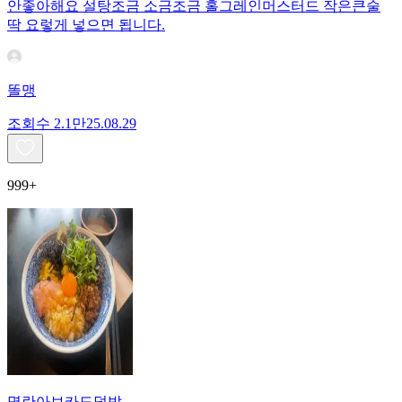
안좋아해요 설탕조금 소금조금 홀그레인머스터드 작은큰술
딱 요렇게 넣으면 됩니다.
똘맹
조회수
2.1만
25.08.29
999+
명란아보카도덮밥