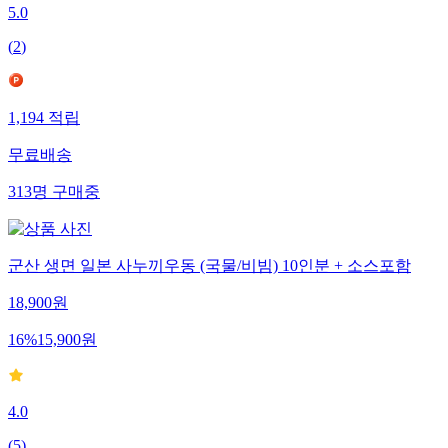
5.0
(
2
)
1,194
적립
무료배송
313
명
구매중
군산 생면 일본 사누끼우동 (국물/비빔) 10인분 + 소스포함
18,900
원
16
%
15,900
원
4.0