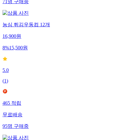
71
명
구매중
농심 튀김우동컵 12개
16,900
원
8
%
15,500
원
5.0
(
1
)
465
적립
무료배송
95
명
구매중