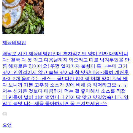
제육비빔밥
배달로 시킨 제육비빔밥인데 혼자먹기엔 양이 진짜 대박입니
다;; 결국 다 못 먹고 다음날까지 먹으려고 따로 남겨두었을 만
큼 혜자로운 양이에요! 뚜껑 열자마자 불향이 훅 나는데 고기
맛이 인위적이지 않고 숯불 맛이라 참 맛있네요~!특히 계란후
라이 2개 올려주는 센스는 굳!! ​다만 밥이랑 야채 양이 워낙 많
다 보니까 기본 고추장 소스가 양에 비해 좀 적더라고요ㅠ.ㅠ
저는 싱거운 것보다 매콤하게 먹는 걸 좋아해서 소스를 직접
더 만들어 넣어 비벼 먹었더니 간이 딱 맞고 맛있었습니다! 양
많고 불맛 나는 제육 좋아하시면 꼭 드셔보세요~^^
으앵