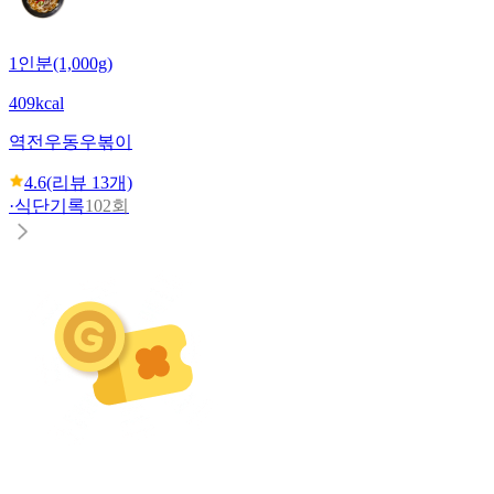
1인분(1,000g)
409kcal
역전우동
우볶이
4.6
(리뷰
13
개)
·
식단기록
102회