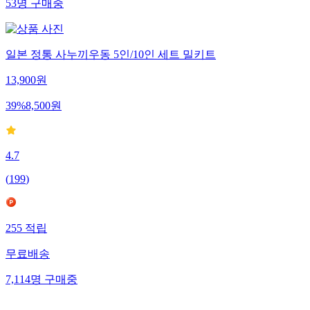
53
명
구매중
일본 정통 사누끼우동 5인/10인 세트 밀키트
13,900
원
39
%
8,500
원
4.7
(
199
)
255
적립
무료배송
7,114
명
구매중