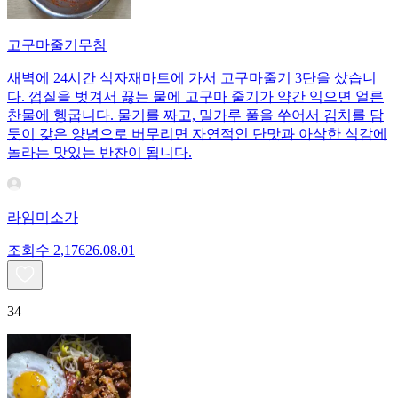
고구마줄기무침
새벽에 24시간 식자재마트에 가서 고구마줄기 3단을 샀습니
다. 껍질을 벗겨서 끓는 물에 고구마 줄기가 약간 익으면 얼른
찬물에 헹굽니다. 물기를 짜고, 밀가루 풀을 쑤어서 김치를 담
듯이 갖은 양념으로 버무리면 자연적인 단맛과 아삭한 식감에
놀라는 맛있는 반찬이 됩니다.
라임미소가
조회수
2,176
26.08.01
34