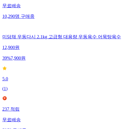
무료배송
10,290
명
구매중
미담채 우동다시 2.1kg 고급형 대용량 우동육수 어묵탕육수
12,900
원
39
%
7,900
원
5.0
(
1
)
237
적립
무료배송