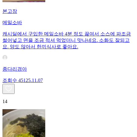
본고장
메밀소바
캐시딜에서 구입한 메일소바 4분 정도 끓여서 소스에 파조금
썰어넣고 면을 조금 적셔 먹었더니 맛나네요. 소화도 잘되고
요. 양도 않아서 한끼식사로 좋아요.
종다리경아
조회수
451
25.11.07
14