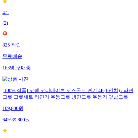
4.5
(
2
)
825
적립
무료배송
163
명
구매중
[100% 정품] 코렐 코디네이츠 로즈몬트 면기 4P (6인치) / 라면
그릇 그릇세트 라면기 우동그릇 냉면그릇 우동기 덮밥그릇
109,800
원
64
%
39,800
원