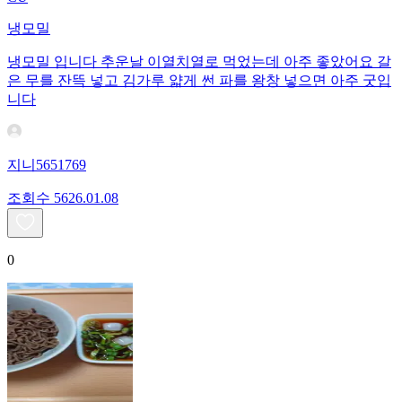
냉모밀
냉모밀 입니다 추운날 이열치열로 먹었는데 아주 좋았어요 갈
은 무를 잔뜩 넣고 김가루 얇게 썬 파를 왕창 넣으면 아주 굿입
니다
지니5651769
조회수
56
26.01.08
0