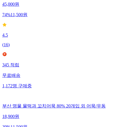
45,000
원
74
%
11,500
원
4.5
(
16
)
345
적립
무료배송
1,172
명
구매중
부산 명물 물떡과 꼬치어묵 80% 20개입 외 어묵/우동
18,900
원