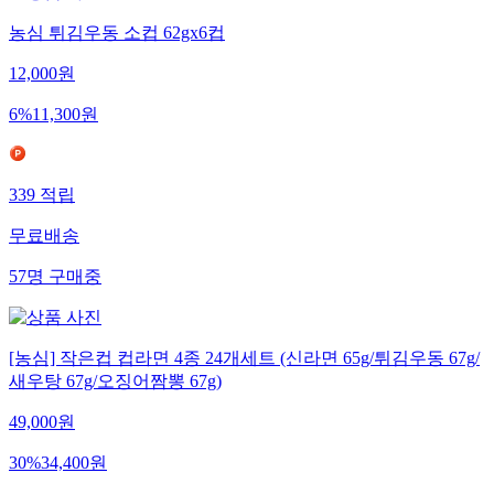
농심 튀김우동 소컵 62gx6컵
12,000
원
6
%
11,300
원
339
적립
무료배송
57
명
구매중
[농심] 작은컵 컵라면 4종 24개세트 (신라면 65g/튀김우동 67g/
새우탕 67g/오징어짬뽕 67g)
49,000
원
30
%
34,400
원