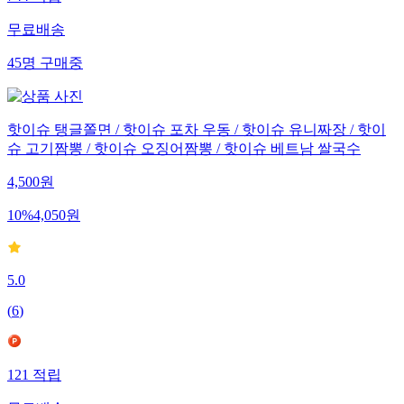
744
적립
무료배송
45
명
구매중
핫이슈 탱글쫄면 / 핫이슈 포차 우동 / 핫이슈 유니짜장 / 핫이
슈 고기짬뽕 / 핫이슈 오징어짬뽕 / 핫이슈 베트남 쌀국수
4,500
원
10
%
4,050
원
5.0
(
6
)
121
적립