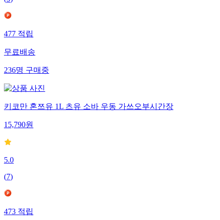
(
5
)
477
적립
무료배송
236
명
구매중
키코만 혼쯔유 1L 츠유 소바 우동 가쓰오부시간장
15,790
원
5.0
(
7
)
473
적립