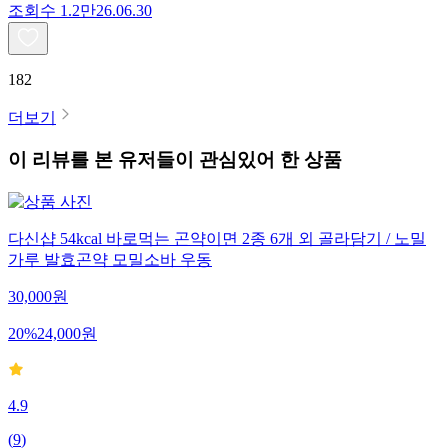
조회수
1.2만
26.06.30
182
더보기
이 리뷰를 본 유저들이 관심있어 한 상품
다신샵 54kcal 바로먹는 곤약이면 2종 6개 외 골라담기 / 노밀
가루 발효곤약 모밀소바 우동
30,000
원
20
%
24,000
원
4.9
(
9
)