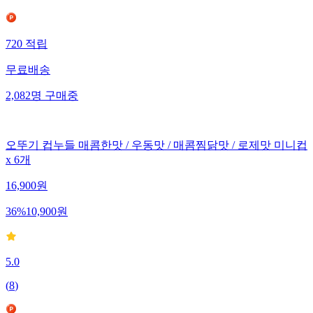
720
적립
무료배송
2,082
명
구매중
오뚜기 컵누들 매콤한맛 / 우동맛 / 매콤찜닭맛 / 로제맛 미니컵
x 6개
16,900
원
36
%
10,900
원
5.0
(
8
)