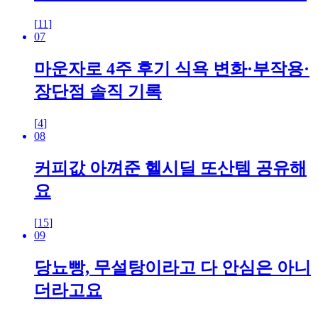
[
11
]
07
마운자로 4주 후기 식욕 변화·부작용·
장단점 솔직 기록
[
4
]
08
커피값 아껴준 헬시딜 또산템 공유해
요
[
15
]
09
당뇨빵, 무설탕이라고 다 안심은 아니
더라고요