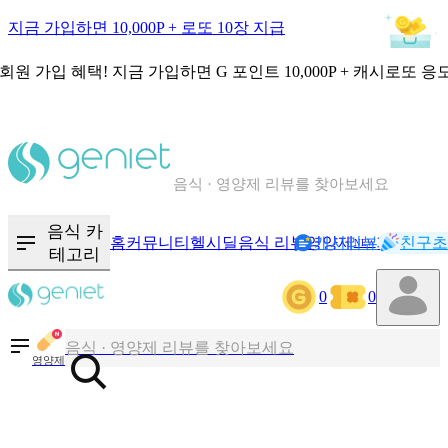
지금 가입하면 10,000P + 로또 10장 지급
회원 가입 혜택!
지금 가입하면
G 포인트 10,000P + 캐시로또 응
칼로리와 영양성분을 검색해보세요
혈당 · 다이어트 음식 검색해보세요
음식 카
홈
커뮤니티
헬시딜
음식 리뷰
영양제
캐시리뷰
기록
친구초
NEW
테고리
음식 · 영양제 리뷰를 찾아보세요
0
0
칼로리와 영양성분을 검색해보세요
영양제
혈당 · 다이어트 음식 검색해보세요
음식 · 영양제 리뷰를 찾아보세요