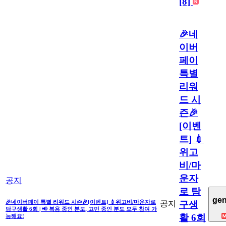
[8]
🎉네
이버
페이
특별
리워
드 시
즌🎉
[이벤
트] 💉
위고
비/마
운자
공지
로 탐
gen
🎉네이버페이 특별 리워드 시즌🎉[이벤트] 💉위고비/마운자로
공지
구생
탐구생활 6회 | 📢 복용 중인 분도, 고민 중인 분도 모두 참여 가
활 6회
능해요!