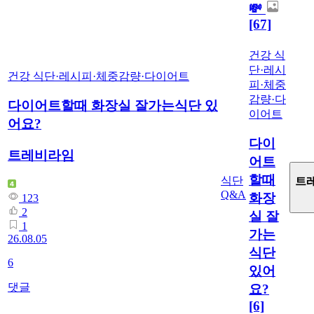
💸
[67]
건강 식
단·레시
건강 식단·레시피
·
체중감량·다이어트
피
·
체중
감량·다
다이어트할때 화장실 잘가는식단 있
이어트
어요?
다이
트레비라임
어트
할때
식단
트
Q&A
화장
123
2
실 잘
1
가는
26.08.05
식단
6
있어
댓글
요?
[6]