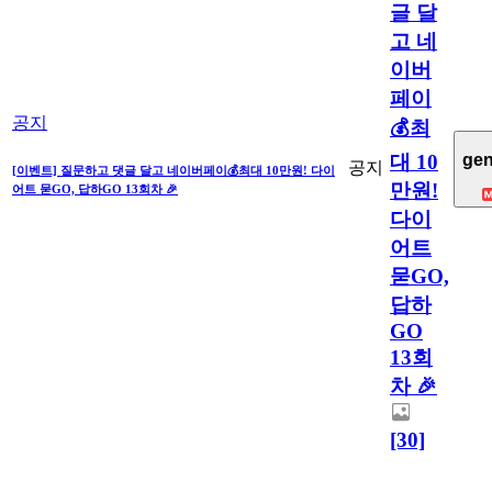
글 달
고 네
이버
페이
공지
💰최
gen
대 10
공지
[이벤트] 질문하고 댓글 달고 네이버페이💰최대 10만원! 다이
만원!
어트 묻GO, 답하GO 13회차 🎉
다이
어트
묻GO,
답하
GO
13회
차 🎉
[30]