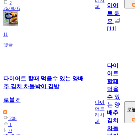
레시
2
이어
피
26.08.05
트 해
요
[11]
11
댓글
다이
어트
다이어트 할때 먹을수 있는 양배
할때
추 김치 차돌박이 김밥
먹을
수 있
로블ㅎ
다이
는 양
어트
로
배추
레시
208
김치
피
1
차돌
0