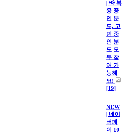
| 📢 복
용 중
인 분
도, 고
민 중
인 분
도 모
두 참
여 가
능해
요!
[19]
NEW
| 네이
버페
이 10