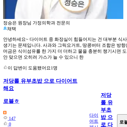
정승은 원장님
가정의학과 전문의
채택
안녕하세요~ 다이어트 중 화장실이 힘들어지는 건 대부분 식
생기는 문제입니다. 사과와 그릭요거트, 땅콩버터 조합은 방향
머금은 식이섬유를 한 가지 더 더하고 물을 충분히 챙기시면 
안 맞으면 오히려 가스가 늘 수 있으니 한
이 답변이 도움됐어요
1명
저당롤 유부초밥 으로 다이어트
해요
저당
로블ㅎ
롤 유
부초
다이
밥 으
147
어트
로
0
로 다