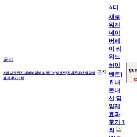
⭐더
새로
워진
네이
버페
이 리
워드
공지
⭐[이
gen
공지
⭐더 새로워진 네이버페이 리워드⭐[이벤트]💊내돈내산 영양제
벤트]
효과 후기 3회
💊내
돈내
산 영
양제
효과
후기 3
회