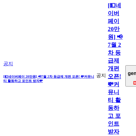
[💵네
이버
페이
20만
원] 📢
7월 2
차 등
급제
공지
개편
gen
공지
오픈!
[💵네이버페이 20만원] 📢7월 2차 등급제 개편 오픈! 💸커뮤니
티 활동하고 포인트 받자💸
💸커
뮤니
티 활
동하
고 포
인트
받자