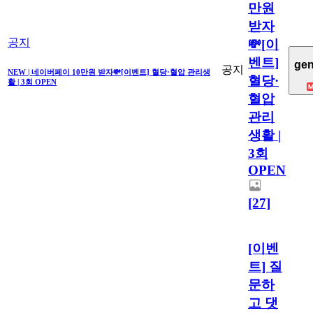
만원
받자
공지
💸[이
벤트]
gen
공지
NEW | 네이버페이 10만원 받자💸[이벤트] 혈당·혈압 관리생
혈당·
활 | 3회 OPEN
혈압
관리
생활 |
3회
OPEN
[27]
[이벤
트] 질
문하
고 댓