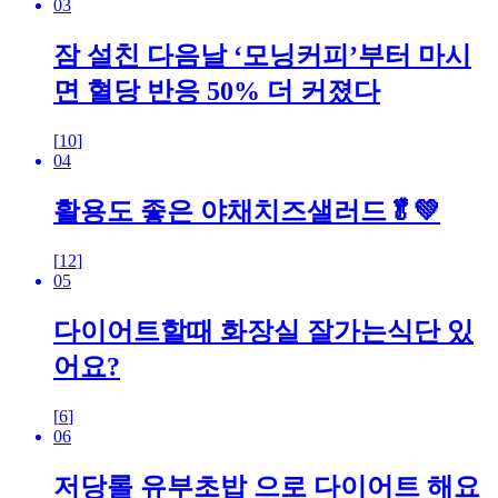
03
잠 설친 다음날 ‘모닝커피’부터 마시
면 혈당 반응 50% 더 커졌다
[
10
]
04
활용도 좋은 야채치즈샐러드🥬💚
[
12
]
05
다이어트할때 화장실 잘가는식단 있
어요?
[
6
]
06
저당롤 유부초밥 으로 다이어트 해요