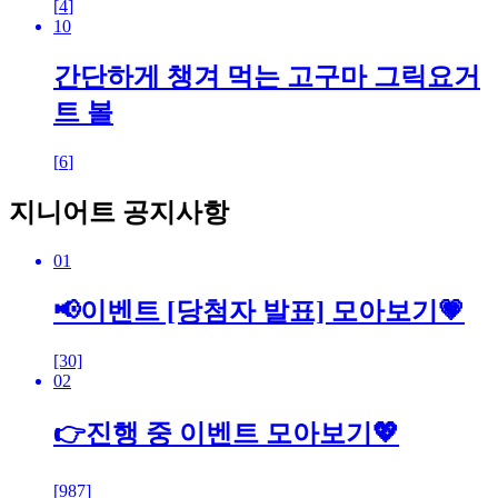
[
4
]
10
간단하게 챙겨 먹는 고구마 그릭요거
트 볼
[
6
]
지니어트 공지사항
01
📢이벤트 [당첨자 발표] 모아보기💗
[30]
02
👉진행 중 이벤트 모아보기💖
[987]