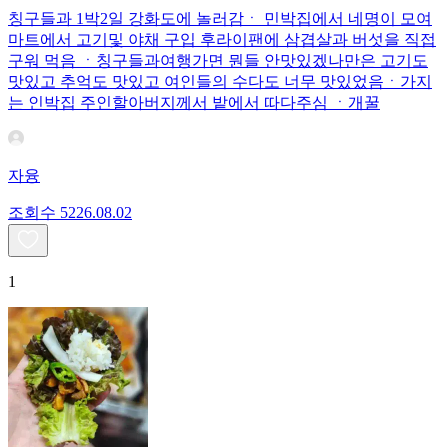
칭구들과 1박2일 강화도에 놀러감ㆍ 민박집에서 네명이 모여
마트에서 고기및 야채 구입 후라이팬에 삼겹살과 버섯을 직접
구워 먹음 ㆍ칭구들과여행가면 뭔들 안맛있겠나만은 고기도
맛있고 추억도 맛있고 여인들의 수다도 너무 맛있었음ㆍ가지
는 인박집 주인할아버지께서 밭에서 따다주심 ㆍ개꿀
자융
조회수
52
26.08.02
1