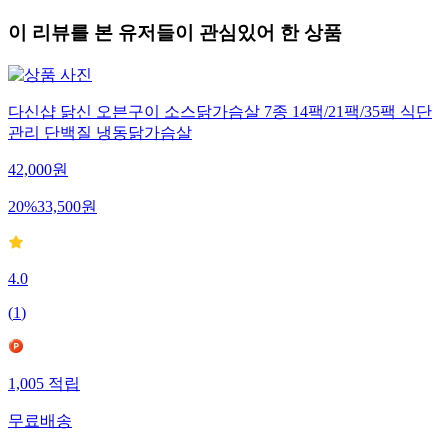
이 리뷰를 본 유저들이 관심있어 한 상품
다신샵 닭신 오븐구이 소스닭가슴살 7종 14팩/21팩/35팩 식단
관리 단백질 냉동닭가슴살
42,000
원
20
%
33,500
원
4.0
(
1
)
1,005
적립
무료배송