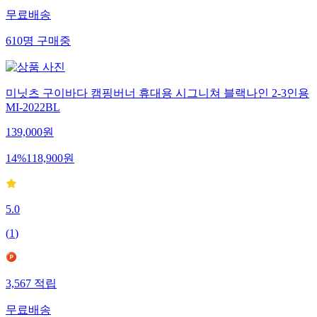
무료배송
610
명
구매중
미닛츠 구이바다 캠핑버너 휴대용 시그니쳐 블랙나인 2-3인용
MI-2022BL
139,000
원
14
%
118,900
원
5.0
(
1
)
3,567
적립
무료배송