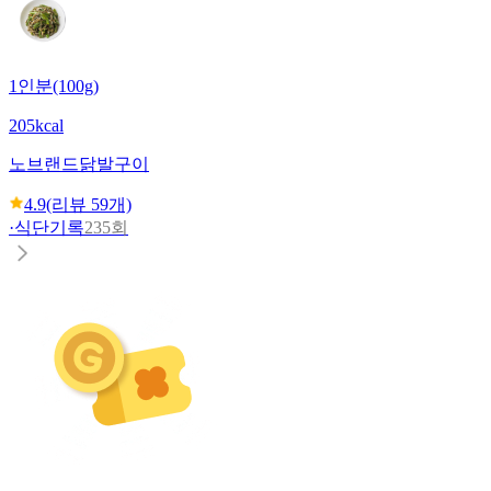
1인분(100g)
205kcal
노브랜드
닭발구이
4.9
(리뷰
59
개)
·
식단기록
235회