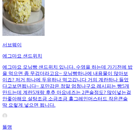
서브웨이
에그마요 샌드위치
에그마요 모닝빵 샌드위치 입니다. 수영을 하는데 가기전에 밥
을 먹으면 좀 무겁더라고요~ 모닝빵하나에 내용물이 많아보
이죠? 저거 하나에 두유하나 먹고갑니다 거의 계란하나 들었
다고보면됩니다~ 포만감은 정말 엄청나구요 레시피는 빵5개
만드는데 계란5개랑 후추 마요네즈는 2큰술정도? 많이넣는걸
안좋아해요 설탕조금 소금조금 홀그레인머스터드 작은큰술
딱 요렇게 넣으면 됩니다.
똘맹