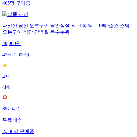
405
명
구매중
다신샵 닭신 오븐구이 닭안심살 외 21종 택1 10팩 /소스 스팀
오븐구이 식단 단백질 특수부위
40,000
원
45
%
21,900
원
4.9
(
14
)
657
적립
무료배송
2,336
명
구매중