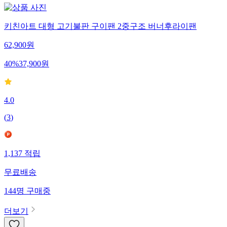
키친아트 대형 고기불판 구이팬 2중구조 버너후라이팬
62,900
원
40
%
37,900
원
4.0
(
3
)
1,137
적립
무료배송
144
명
구매중
더보기