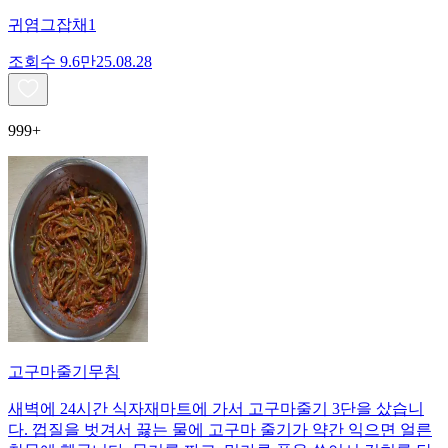
귀염그잡채1
조회수
9.6만
25.08.28
999+
고구마줄기무침
새벽에 24시간 식자재마트에 가서 고구마줄기 3단을 샀습니
다. 껍질을 벗겨서 끓는 물에 고구마 줄기가 약간 익으면 얼른