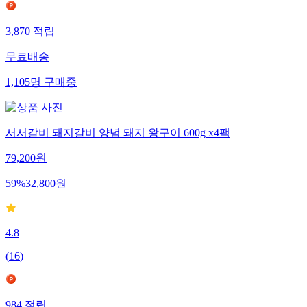
3,870
적립
무료배송
1,105
명
구매중
서서갈비 돼지갈비 양념 돼지 왕구이 600g x4팩
79,200
원
59
%
32,800
원
4.8
(
16
)
984
적립