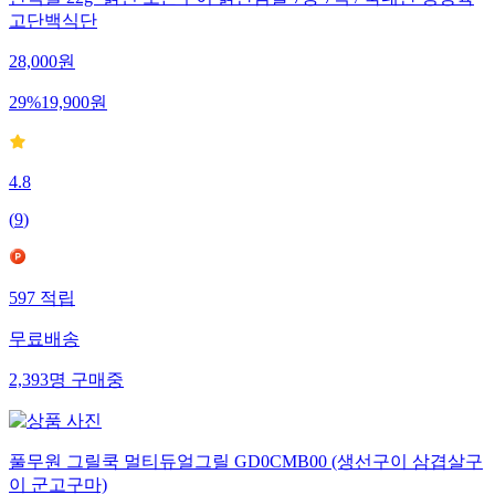
고단백식단
28,000
원
29
%
19,900
원
4.8
(
9
)
597
적립
무료배송
2,393
명
구매중
풀무원 그릴쿡 멀티듀얼그릴 GD0CMB00 (생선구이 삼겹살구
이 군고구마)