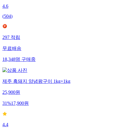
4.6
(
504
)
297
적립
무료배송
18,348
명
구매중
제주 흑돼지 양념왕구이 1kg+1kg
25,900
원
31
%
17,900
원
4.4