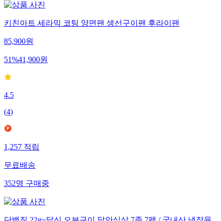
키친아트 세라믹 코팅 양면팬 생선구이팬 후라이팬
85,900
원
51
%
41,900
원
4.5
(
4
)
1,257
적립
무료배송
352
명
구매중
단백질 22g~닭신 오븐구이 닭안심살 7종 7팩 / 국내산 냉장육