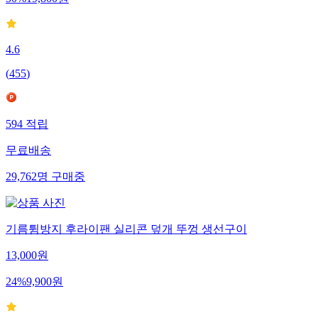
4.6
(
455
)
594
적립
무료배송
29,762
명
구매중
기름튐방지 후라이팬 실리콘 덮개 뚜껑 생선구이
13,000
원
24
%
9,900
원