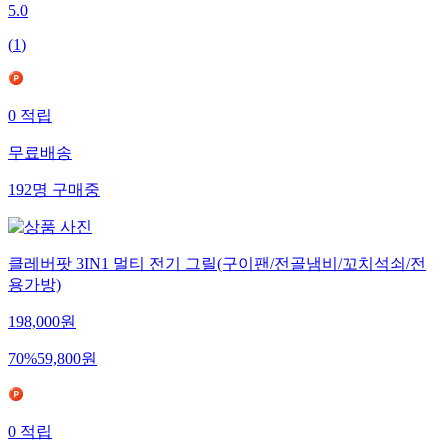
5.0
(
1
)
0
적립
무료배송
192
명
구매중
클레버팟 3IN1 멀티 전기 그릴(구이팬/전골냄비/꼬치석쇠/전
용가방)
198,000
원
70
%
59,800
원
0
적립