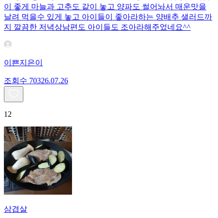
이 좋게 마늘과 고추도 같이 놓고 양파도 썰어놔서 매운맛을
날려 먹을수 있게 놓고 아이들이 좋아라하는 양배추 샐러드까
지 깔끔한 저녁상남편도 아이들도 조아라해주었네요^^
이쁜지은이
조회수
703
26.07.26
12
삼겹살