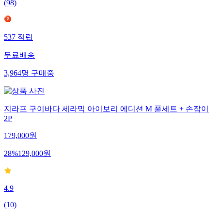
(
98
)
537
적립
무료배송
3,964
명
구매중
지라프 구이바다 세라믹 아이보리 에디션 M 풀세트 + 손잡이
2P
179,000
원
28
%
129,000
원
4.9
(
10
)