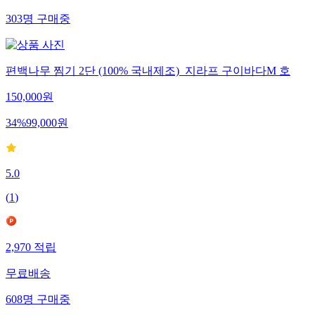
303
명
구매중
편백나무 찜기 2단 (100% 국내제조)_지라프 구이바다M 호
150,000
원
34
%
99,000
원
5.0
(
1
)
2,970
적립
무료배송
608
명
구매중