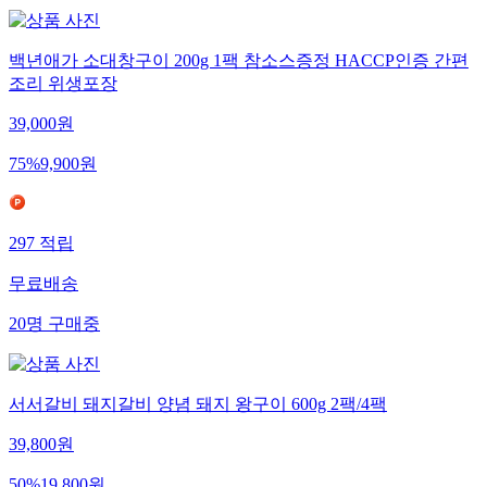
백년애가 소대창구이 200g 1팩 참소스증정 HACCP인증 간편
조리 위생포장
39,000
원
75
%
9,900
원
297
적립
무료배송
20
명
구매중
서서갈비 돼지갈비 양념 돼지 왕구이 600g 2팩/4팩
39,800
원
50
%
19,800
원