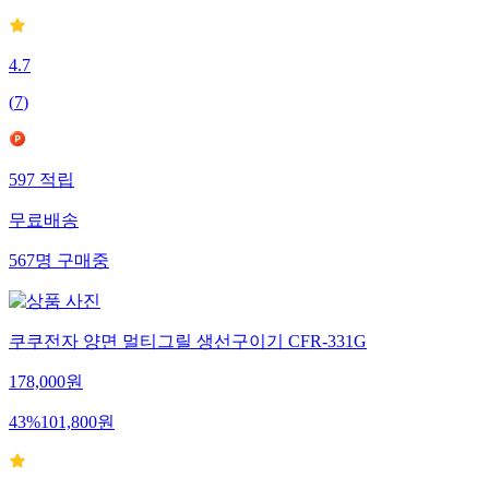
4.7
(
7
)
597
적립
무료배송
567
명
구매중
쿠쿠전자 양면 멀티그릴 생선구이기 CFR-331G
178,000
원
43
%
101,800
원