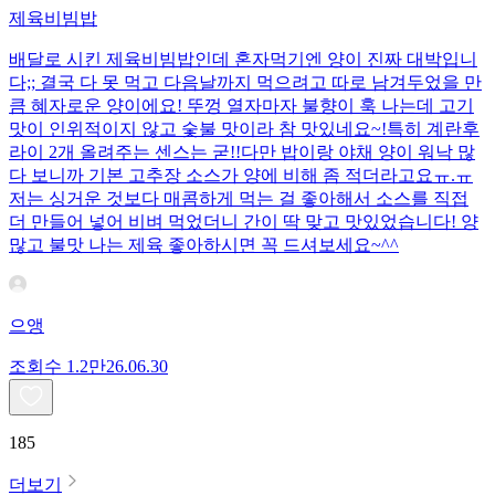
제육비빔밥
배달로 시킨 제육비빔밥인데 혼자먹기엔 양이 진짜 대박입니
다;; 결국 다 못 먹고 다음날까지 먹으려고 따로 남겨두었을 만
큼 혜자로운 양이에요! 뚜껑 열자마자 불향이 훅 나는데 고기
맛이 인위적이지 않고 숯불 맛이라 참 맛있네요~!특히 계란후
라이 2개 올려주는 센스는 굳!! ​다만 밥이랑 야채 양이 워낙 많
다 보니까 기본 고추장 소스가 양에 비해 좀 적더라고요ㅠ.ㅠ
저는 싱거운 것보다 매콤하게 먹는 걸 좋아해서 소스를 직접
더 만들어 넣어 비벼 먹었더니 간이 딱 맞고 맛있었습니다! 양
많고 불맛 나는 제육 좋아하시면 꼭 드셔보세요~^^
으앵
조회수
1.2만
26.06.30
185
더보기