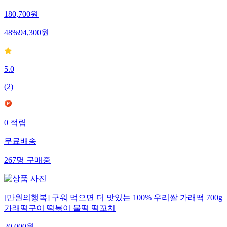
180,700
원
48
%
94,300
원
5.0
(
2
)
0
적립
무료배송
267
명
구매중
[만원의행복] 구워 먹으면 더 맛있는 100% 우리쌀 가래떡 700g
가래떡구이 떡볶이 물떡 떡꼬치
20,000
원