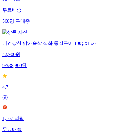
무료배송
568
명
구매중
더건강한 닭가슴살 직화 통살구이 100g x15개
42,900
원
9
%
38,900
원
4.7
(
9
)
1,167
적립
무료배송