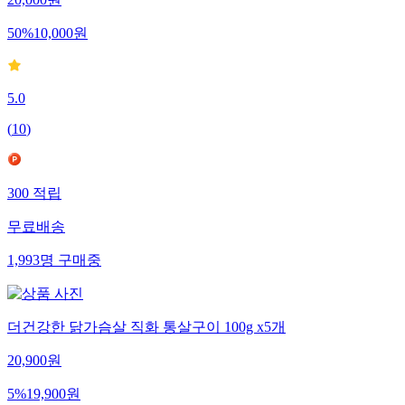
50
%
10,000
원
5.0
(
10
)
300
적립
무료배송
1,993
명
구매중
더건강한 닭가슴살 직화 통살구이 100g x5개
20,900
원
5
%
19,900
원