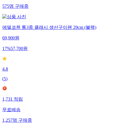
575
명
구매중
에델코첸 통3중 클래시 생선구이팬 29cm (블랙)
69,900
원
17
%
57,700
원
4.8
(
5
)
1,731
적립
무료배송
1,257
명
구매중