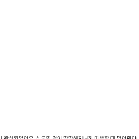
가 완성되었어요. 식으면 겉이 딱딱해지니까 따뜻할 때 먹어줘야