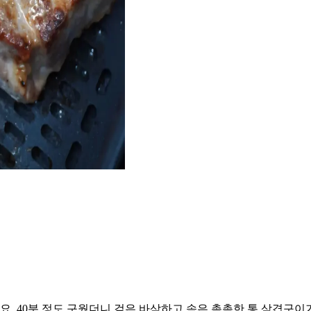
. 40분 정도 구웠더니 겉은 바삭하고 속은 촉촉한 통 삼겹구이