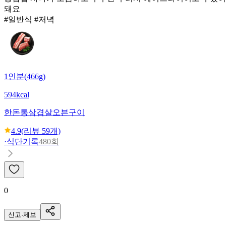
돼요
#일반식 #저녁
1인분(466g)
594kcal
한돈
통삼겹살오븐구이
4.9
(리뷰
59
개)
·
식단기록
480회
0
신고·제보