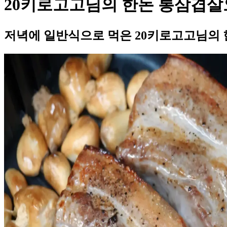
20키로고고님의 한돈 통삼겹살
저녁에 일반식으로 먹은 20키로고고님의