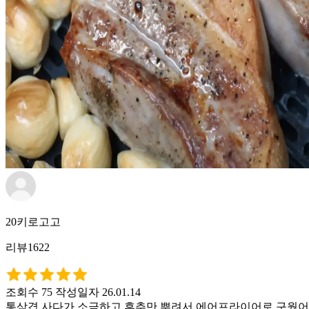
20키로고고
리뷰1622
조회수 75
작성일자 26.01.14
통삼겹 사다가 소금하고 후추만 뿌려서 에어프라이어로 구웠어요