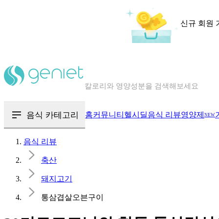
신규 회원 
칼로리와 영양성분을 검색해보세요
혈당 · 다이어트 음식 검색해보세요
음식 · 영양제 리뷰를 찾아보세요
음식 카테고리
홈
커뮤니티
헬시딜
음식 리뷰
영양제
NEW
음식 리뷰
축산
돼지고기
통삼겹살오븐구이