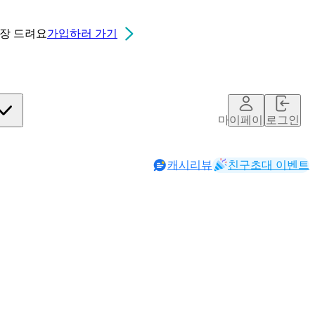
0장
드려요
가입하러 가기
마이페이지
로그인
캐시리뷰
친구초대 이벤트