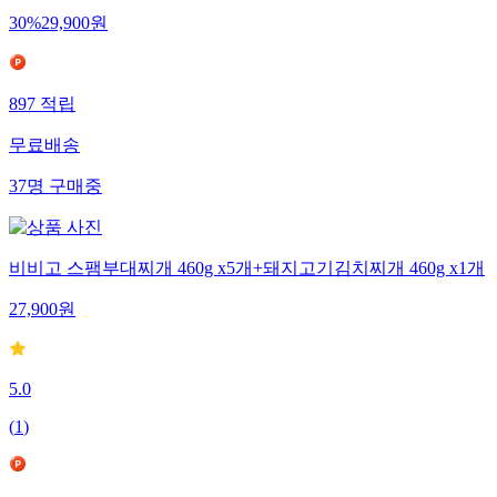
30
%
29,900
원
897
적립
무료배송
37
명
구매중
비비고 스팸부대찌개 460g x5개+돼지고기김치찌개 460g x1개
27,900
원
5.0
(
1
)