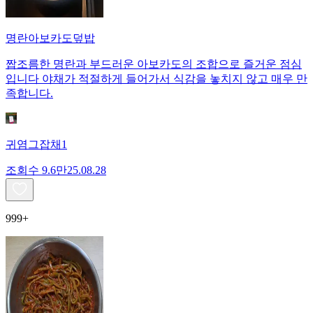
명란아보카도덮밥
짭조름한 명란과 부드러운 아보카도의 조합으로 즐거운 점심
입니다 야채가 적절하게 들어가서 식감을 놓치지 않고 매우 만
족합니다.
귀염그잡채1
조회수
9.6만
25.08.28
999+