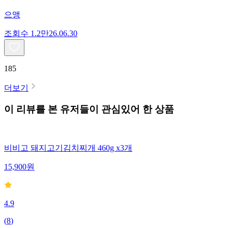
으앵
조회수
1.2만
26.06.30
185
더보기
이 리뷰를 본 유저들이 관심있어 한 상품
비비고 돼지고기김치찌개 460g x3개
15,900
원
4.9
(
8
)