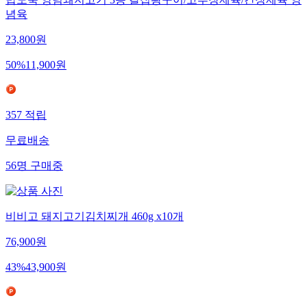
밥도둑 양념돼지고기 3종 칼집왕구이/고추장제육/간장제육 양
념육
23,800
원
50
%
11,900
원
357
적립
무료배송
56
명
구매중
비비고 돼지고기김치찌개 460g x10개
76,900
원
43
%
43,900
원