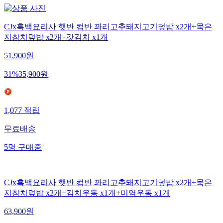
CJx흑백요리사 햇반 컵반 꽈리고추돼지고기덮밥 x2개+묵은
지참치덮밥 x2개+갓김치 x1개
51,900
원
31
%
35,900
원
1,077
적립
무료배송
5
명
구매중
CJx흑백요리사 햇반 컵반 꽈리고추돼지고기덮밥 x2개+묵은
지참치덮밥 x2개+김치우동 x1개+미역우동 x1개
63,900
원