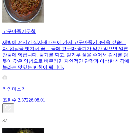
고구마줄기무침
새벽에 24시간 식자재마트에 가서 고구마줄기 3단을 샀습니
다. 껍질을 벗겨서 끓는 물에 고구마 줄기가 약간 익으면 얼른
찬물에 헹굽니다. 물기를 짜고, 밀가루 풀을 쑤어서 김치를 담
듯이 갖은 양념으로 버무리면 자연적인 단맛과 아삭한 식감에
놀라는 맛있는 반찬이 됩니다.
라임미소가
조회수
2,372
26.08.01
37