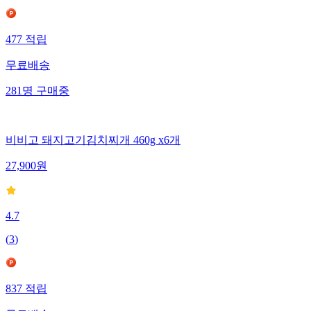
477
적립
무료배송
281
명
구매중
비비고 돼지고기김치찌개 460g x6개
27,900
원
4.7
(
3
)
837
적립