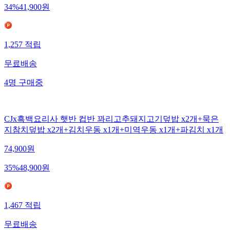
34
%
41,900
원
1,257
적립
무료배송
4
명
구매중
CJx흑백요리사 햇반 컵반 꽈리고추돼지고기덮밥 x2개+묵은
지참치덮밥 x2개+김치우동 x1개+미역우동 x1개+파김치 x1개
74,900
원
35
%
48,900
원
1,467
적립
무료배송