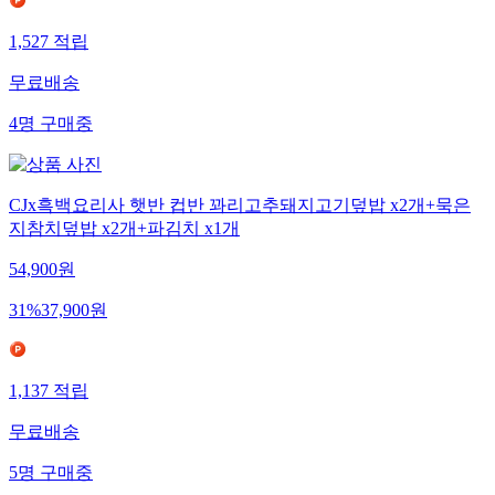
1,527
적립
무료배송
4
명
구매중
CJx흑백요리사 햇반 컵반 꽈리고추돼지고기덮밥 x2개+묵은
지참치덮밥 x2개+파김치 x1개
54,900
원
31
%
37,900
원
1,137
적립
무료배송
5
명
구매중