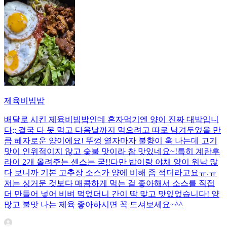
제육비빔밥
배달로 시킨 제육비빔밥인데 혼자먹기엔 양이 진짜 대박입니
다;; 결국 다 못 먹고 다음날까지 먹으려고 따로 남겨두었을 만
큼 혜자로운 양이에요! 뚜껑 열자마자 불향이 훅 나는데 고기
맛이 인위적이지 않고 숯불 맛이라 참 맛있네요~!특히 계란후
라이 2개 올려주는 센스는 굳!! ​다만 밥이랑 야채 양이 워낙 많
다 보니까 기본 고추장 소스가 양에 비해 좀 적더라고요ㅠ.ㅠ
저는 싱거운 것보다 매콤하게 먹는 걸 좋아해서 소스를 직접
더 만들어 넣어 비벼 먹었더니 간이 딱 맞고 맛있었습니다! 양
많고 불맛 나는 제육 좋아하시면 꼭 드셔보세요~^^