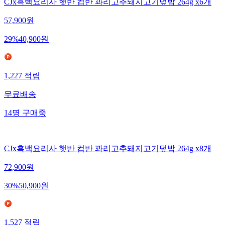
CJx흑백요리사 햇반 컵반 꽈리고추돼지고기덮밥 264g x6개
57,900
원
29
%
40,900
원
1,227
적립
무료배송
14
명
구매중
CJx흑백요리사 햇반 컵반 꽈리고추돼지고기덮밥 264g x8개
72,900
원
30
%
50,900
원
1,527
적립