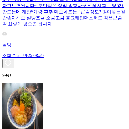
다고보면됩니다~ 포만감은 정말 엄청나구요 레시피는 빵5개
만드는데 계란5개랑 후추 마요네즈는 2큰술정도? 많이넣는걸
안좋아해요 설탕조금 소금조금 홀그레인머스터드 작은큰술
딱 요렇게 넣으면 됩니다.
똘맹
조회수
2.1만
25.08.29
999+