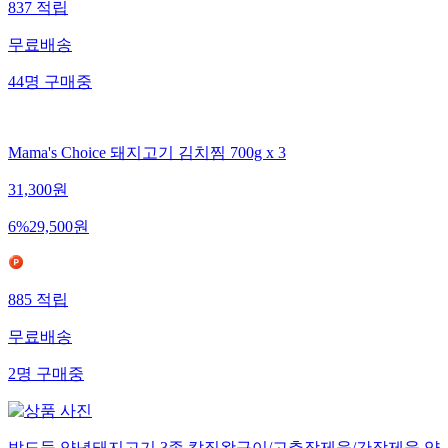
837
적립
무료배송
44
명
구매중
Mama's Choice 돼지고기 김치찜 700g x 3
31,300
원
6
%
29,500
원
885
적립
무료배송
2
명
구매중