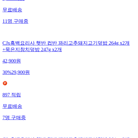
무료배송
11
명
구매중
CJx흑백요리사 햇반 컵반 꽈리고추돼지고기덮밥 264g x2개
+묵은지참치덮밥 247g x2개
42,900
원
30
%
29,900
원
897
적립
무료배송
7
명
구매중