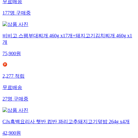
무료배송
177
명
구매중
비비고 스팸부대찌개 460g x17개+돼지고기김치찌개 460g x1
개
75,900
원
2,277
적립
무료배송
27
명
구매중
CJx흑백요리사 햇반 컵반 꽈리고추돼지고기덮밥 264g x4개
42,900
원