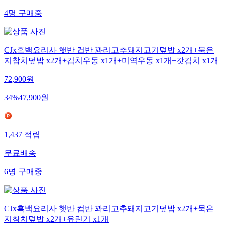
4
명
구매중
CJx흑백요리사 햇반 컵반 꽈리고추돼지고기덮밥 x2개+묵은
지참치덮밥 x2개+김치우동 x1개+미역우동 x1개+갓김치 x1개
72,900
원
34
%
47,900
원
1,437
적립
무료배송
6
명
구매중
CJx흑백요리사 햇반 컵반 꽈리고추돼지고기덮밥 x2개+묵은
지참치덮밥 x2개+유린기 x1개