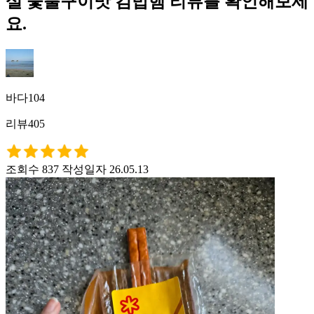
설 숯불구이맛 김밥햄 리뷰를 확인해보세
요.
바다104
리뷰405
조회수 837
작성일자 26.05.13