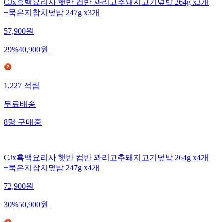
CJx흑백요리사 햇반 컵반 꽈리고추돼지고기덮밥 264g x3개
+묵은지참치덮밥 247g x3개
57,900
원
29
%
40,900
원
1,227
적립
무료배송
8
명
구매중
CJx흑백요리사 햇반 컵반 꽈리고추돼지고기덮밥 264g x4개
+묵은지참치덮밥 247g x4개
72,900
원
30
%
50,900
원