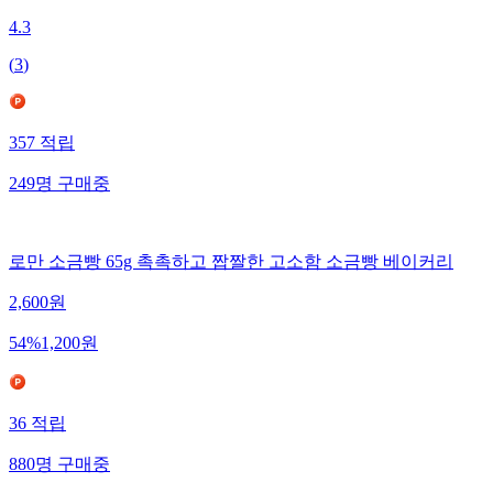
4.3
(
3
)
357
적립
249
명
구매중
로만 소금빵 65g 촉촉하고 짭짤한 고소함 소금빵 베이커리
2,600
원
54
%
1,200
원
36
적립
880
명
구매중