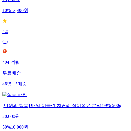
15,000
원
10
%
13,490
원
4.0
(
1
)
404
적립
무료배송
46
명
구매중
[만원의 행복] 매일 이눌린 치커리 식이섬유 분말 99% 500g
20,000
원
50
%
10,000
원