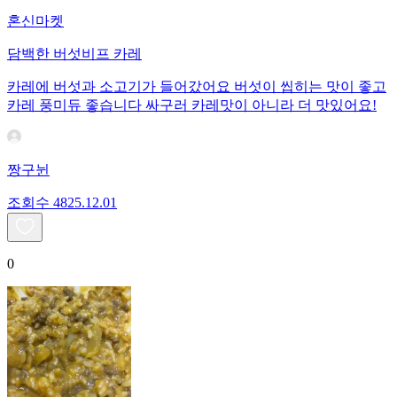
혼신마켓
담백한 버섯비프 카레
카레에 버섯과 소고기가 들어갔어요 버섯이 씹히는 맛이 좋고
카레 풍미듀 좋습니다 싸구러 카레맛이 아니라 더 맛있어요!
짱구뉜
조회수
48
25.12.01
0