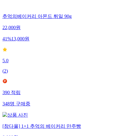
추억의베이커리 아몬드 튀일 90g
22,000
원
41
%
13,000
원
5.0
(
2
)
390
적립
348
명
구매중
[참다올] 1+1 추억의 베이커리 만주빵