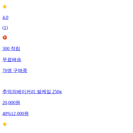
4.0
(
1
)
300
적립
무료배송
76
명
구매중
추억의베이커리 쌀케잌 250g
20,000
원
40
%
12,000
원