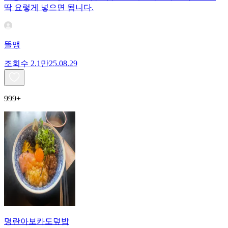
딱 요렇게 넣으면 됩니다.
똘맹
조회수
2.1만
25.08.29
999+
명란아보카도덮밥