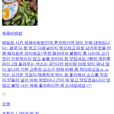
제육비빔밥
배달로 시킨 제육비빔밥인데 혼자먹기엔 양이 진짜 대박입니
다;; 결국 다 못 먹고 다음날까지 먹으려고 따로 남겨두었을 만
큼 혜자로운 양이에요! 뚜껑 열자마자 불향이 훅 나는데 고기
맛이 인위적이지 않고 숯불 맛이라 참 맛있네요~!특히 계란후
라이 2개 올려주는 센스는 굳!! ​다만 밥이랑 야채 양이 워낙 많
다 보니까 기본 고추장 소스가 양에 비해 좀 적더라고요ㅠ.ㅠ
저는 싱거운 것보다 매콤하게 먹는 걸 좋아해서 소스를 직접
더 만들어 넣어 비벼 먹었더니 간이 딱 맞고 맛있었습니다! 양
많고 불맛 나는 제육 좋아하시면 꼭 드셔보세요~^^
으앵
조회수
1.2만
26.06.30