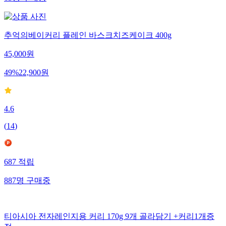
추억의베이커리 플레인 바스크치즈케이크 400g
45,000
원
49
%
22,900
원
4.6
(
14
)
687
적립
887
명
구매중
티아시아 전자레인지용 커리 170g 9개 골라담기 +커리1개증