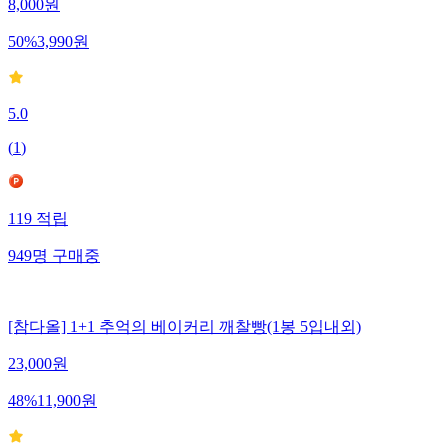
8,000
원
50
%
3,990
원
5.0
(
1
)
119
적립
949
명
구매중
[참다올] 1+1 추억의 베이커리 깨찰빵(1봉 5입내외)
23,000
원
48
%
11,900
원