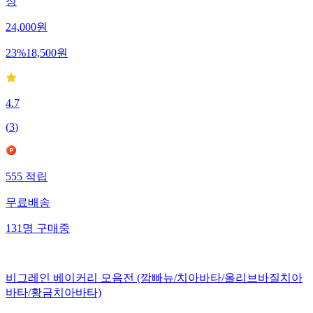
정
24,000
원
23
%
18,500
원
4.7
(
3
)
555
적립
무료배송
131
명
구매중
비그레인 베이커리 모음전 (깜빠뉴/치아바타/올리브바질치아
바타/황금치아바타)