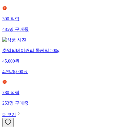
300
적립
485
명
구매중
추억의베이커리 롤케잌 500g
45,000
원
42
%
26,000
원
780
적립
253
명
구매중
더보기