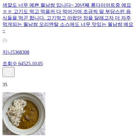
색깔도 너무 예쁜 월남쌈 입니다~ 20년째 롱다이어트중 예요
ㅎㅎ 고기도 먹고 먹을꺼 다 먹어가며 조금씩 덜 부담스런 음
식들을 먹곤 합니다. 고기먹고 아팠던 장을 달래고자 더 자주
먹게되는 월남쌈 오리엔탈 소스에도 너무 맛있는 월남쌈 예요
~
지니5368308
조회수
645
25.10.05
35