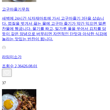
고구마줄기무침
새벽에 24시간 식자재마트에 가서 고구마줄기 3단을 샀습니
다. 껍질을 벗겨서 끓는 물에 고구마 줄기가 약간 익으면 얼른
찬물에 헹굽니다. 물기를 짜고, 밀가루 풀을 쑤어서 김치를 담
듯이 갖은 양념으로 버무리면 자연적인 단맛과 아삭한 식감에
놀라는 맛있는 반찬이 됩니다.
라임미소가
조회수
2,364
26.08.01
37