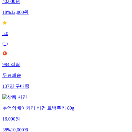
40,000
원
18
%
32,800
원
5.0
(
1
)
984
적립
무료배송
137
명
구매중
추억의베이커리 비건 르뱅쿠키 80g
16,000
원
38
%
10,000
원