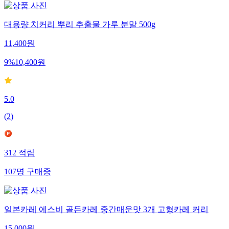
대용량 치커리 뿌리 추출물 가루 분말 500g
11,400
원
9
%
10,400
원
5.0
(
2
)
312
적립
107
명
구매중
일본카레 에스비 골든카레 중간매운맛 3개 고형카레 커리