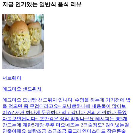
지금 인기있는
일반식
음식 리뷰
서브웨이
에그마요 샌드위치
에그마요 모닝빵 샌드위치 입니다. 수영을 하는데 가기전에 밥
을 먹으면 좀 무겁더라고요~ 모닝빵하나에 내용물이 많아보
이죠? 저거 하나에 두유하나 먹고갑니다 거의 계란하나 들었
다고보면됩니다~ 포만감은 정말 엄청나구요 레시피는 빵5개
만드는데 계란5개랑 후추 마요네즈는 2큰술정도? 많이넣는걸
안좋아해요 설탕조금 소금조금 홀그레인머스터드 작은큰술