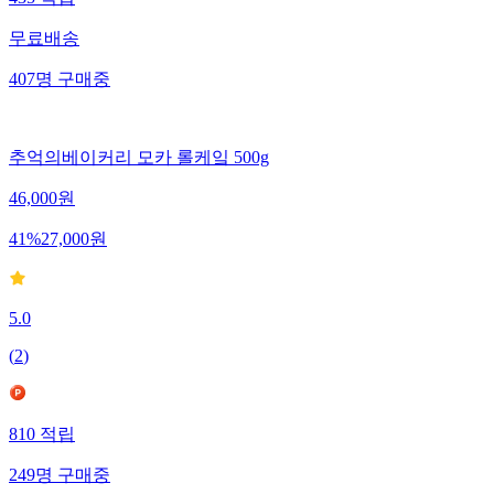
435
적립
무료배송
407
명
구매중
추억의베이커리 모카 롤케잌 500g
46,000
원
41
%
27,000
원
5.0
(
2
)
810
적립
249
명
구매중