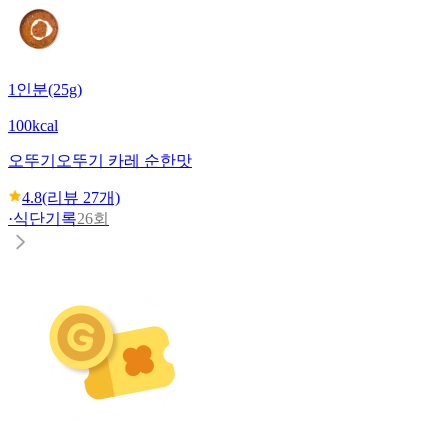
1인분(25g)
100kcal
오뚜기
오뚜기 카레 순한맛
4.8
(리뷰
27
개)
·
식단기록
26회