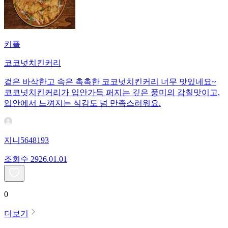
키플
코코넛치킨커리
겉은 바삭한고 속은 촉촉한 코코넛치킨커리 너무 맛있네요~
코코넛치킨커리가 입안가득 퍼지는 깊은 풍미의 감칠맛이고,
입안에서 느껴지는 식감도 넘 만족스러워요.
지니5648193
조회수
29
26.01.01
0
더보기