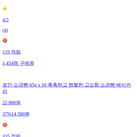
4.5
(
4
)
119
적립
1,454
명
구매중
로만 소금빵 65g x 10 촉촉하고 짭짤한 고소함 소금빵 베이커
리
22,900
원
37
%
14,500
원