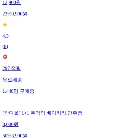
12,900
원
23
%
9,900
원
4.3
(
8
)
297
적립
무료배송
1,448
명
구매중
[참다올] 1+1 추억의 베이커리 만주빵
8,000
원
50
%
3,990
원