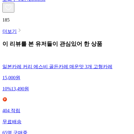
185
더보기
이 리뷰를 본 유저들이 관심있어 한 상품
일본카레 커리 에스비 골든카레 매운맛 3개 고형카레
15,000
원
10
%
13,490
원
404
적립
무료배송
65
명
구매중