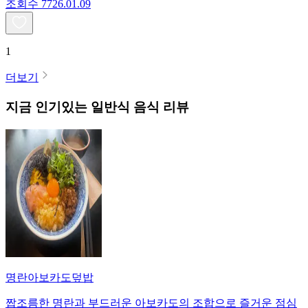
조회수
77
26.01.09
1
더보기
지금 인기있는
일반식
음식 리뷰
명란아보카도덮밥
짭조름한 명란과 부드러운 아보카도의 조합으로 즐거운 점심