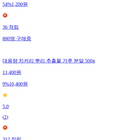
54
%
1,200
원
36
적립
880
명
구매중
대용량 치커리 뿌리 추출물 가루 분말 500g
11,400
원
9
%
10,400
원
5.0
(
2
)