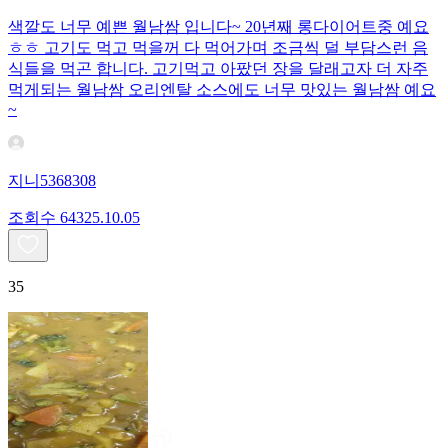
색깔도 너무 예쁜 월남쌈 입니다~ 20년째 롱다이어트중 예요
ㅎㅎ 고기도 먹고 먹을꺼 다 먹어가며 조금씩 덜 부담스런 음
식들을 먹곤 합니다. 고기먹고 아팠던 장을 달래고자 더 자주
먹게되는 월남쌈 오리엔탈 소스에도 너무 맛있는 월남쌈 예요
~
지니5368308
조회수
643
25.10.05
35