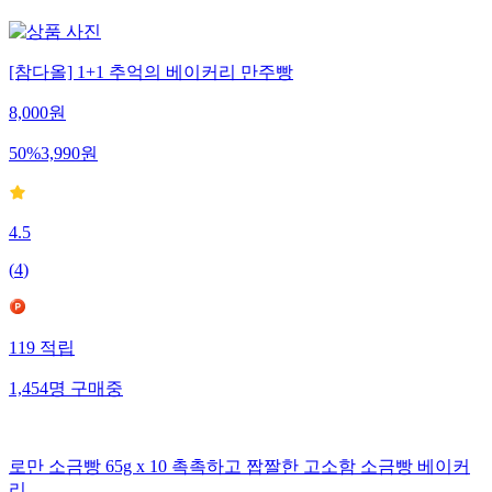
[참다올] 1+1 추억의 베이커리 만주빵
8,000
원
50
%
3,990
원
4.5
(
4
)
119
적립
1,454
명
구매중
로만 소금빵 65g x 10 촉촉하고 짭짤한 고소함 소금빵 베이커