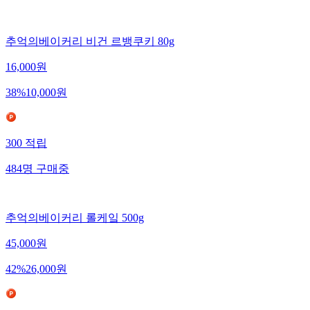
추억의베이커리 비건 르뱅쿠키 80g
16,000
원
38
%
10,000
원
300
적립
484
명
구매중
추억의베이커리 롤케잌 500g
45,000
원
42
%
26,000
원