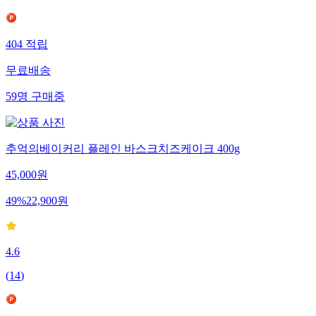
404
적립
무료배송
59
명
구매중
추억의베이커리 플레인 바스크치즈케이크 400g
45,000
원
49
%
22,900
원
4.6
(
14
)