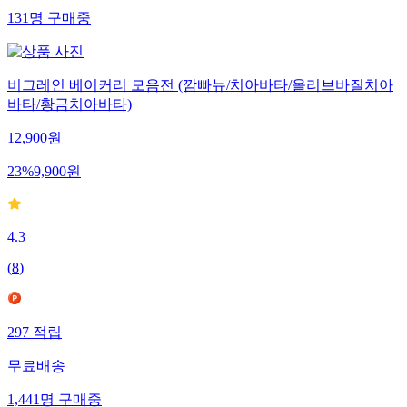
131
명
구매중
비그레인 베이커리 모음전 (깜빠뉴/치아바타/올리브바질치아
바타/황금치아바타)
12,900
원
23
%
9,900
원
4.3
(
8
)
297
적립
무료배송
1,441
명
구매중