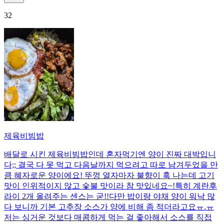
32
제육비빔밥
배달로 시킨 제육비빔밥인데 혼자먹기엔 양이 진짜 대박입니
다;; 결국 다 못 먹고 다음날까지 먹으려고 따로 남겨두었을 만
큼 혜자로운 양이에요! 뚜껑 열자마자 불향이 훅 나는데 고기
맛이 인위적이지 않고 숯불 맛이라 참 맛있네요~!특히 계란후
라이 2개 올려주는 센스는 굳!! ​다만 밥이랑 야채 양이 워낙 많
다 보니까 기본 고추장 소스가 양에 비해 좀 적더라고요ㅠ.ㅠ
저는 싱거운 것보다 매콤하게 먹는 걸 좋아해서 소스를 직접