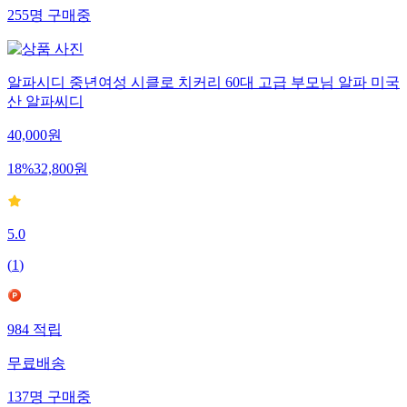
255
명
구매중
알파시디 중년여성 시클로 치커리 60대 고급 부모님 알파 미국
산 알파씨디
40,000
원
18
%
32,800
원
5.0
(
1
)
984
적립
무료배송
137
명
구매중