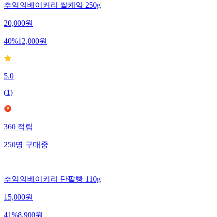
추억의베이커리 쌀케잌 250g
20,000
원
40
%
12,000
원
5.0
(
1
)
360
적립
250
명
구매중
추억의베이커리 단팥빵 110g
15,000
원