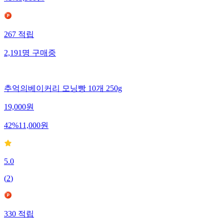
41
%
8,900
원
267
적립
2,191
명
구매중
추억의베이커리 모닝빵 10개 250g
19,000
원
42
%
11,000
원
5.0
(
2
)
330
적립