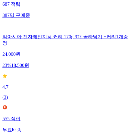
687
적립
887
명
구매중
티아시아 전자레인지용 커리 170g 9개 골라담기 +커리1개증
정
24,000
원
23
%
18,500
원
4.7
(
3
)
555
적립
무료배송