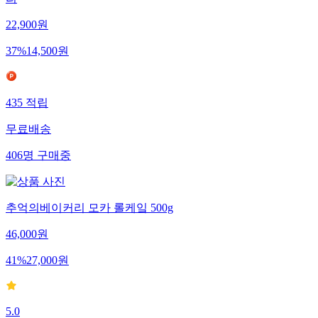
리
22,900
원
37
%
14,500
원
435
적립
무료배송
406
명
구매중
추억의베이커리 모카 롤케잌 500g
46,000
원
41
%
27,000
원
5.0