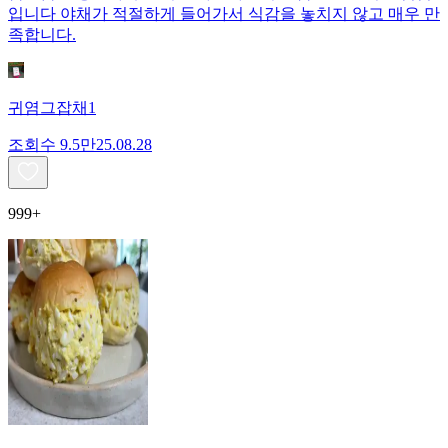
입니다 야채가 적절하게 들어가서 식감을 놓치지 않고 매우 만
족합니다.
귀염그잡채1
조회수
9.5만
25.08.28
999+