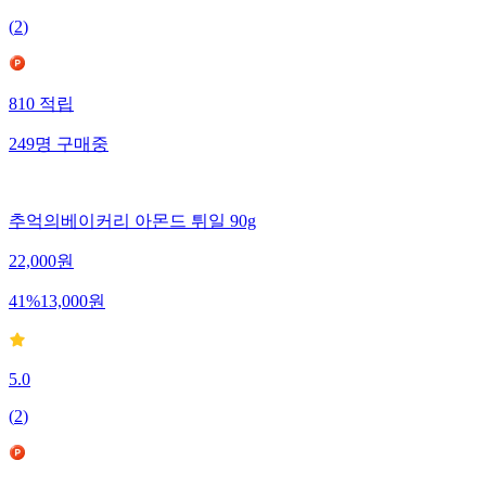
(
2
)
810
적립
249
명
구매중
추억의베이커리 아몬드 튀일 90g
22,000
원
41
%
13,000
원
5.0
(
2
)