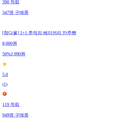
390
적립
347
명
구매중
[참다올] 1+1 추억의 베이커리 만주빵
8,000
원
50
%
3,990
원
5.0
(
1
)
119
적립
949
명
구매중