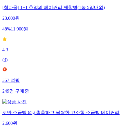
[참다올] 1+1 추억의 베이커리 깨찰빵(1봉 5입내외)
23,000
원
48
%
11,900
원
4.3
(
3
)
357
적립
249
명
구매중
로만 소금빵 65g 촉촉하고 짭짤한 고소함 소금빵 베이커리
2,600
원