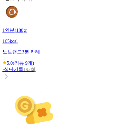
1인분(180g)
165kcal
노브랜드
3분 카레
5.0
(리뷰
9
개)
·
식단기록
192회