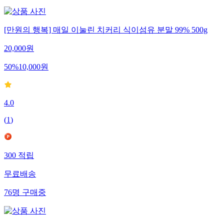
[만원의 행복] 매일 이눌린 치커리 식이섬유 분말 99% 500g
20,000
원
50
%
10,000
원
4.0
(
1
)
300
적립
무료배송
76
명
구매중