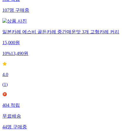
312
적립
107
명
구매중
일본카레 에스비 골든카레 중간매운맛 3개 고형카레 커리
15,000
원
10
%
13,490
원
4.0
(
1
)
404
적립
무료배송
44
명
구매중