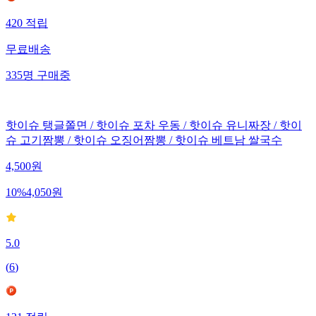
420
적립
무료배송
335
명
구매중
핫이슈 탱글쫄면 / 핫이슈 포차 우동 / 핫이슈 유니짜장 / 핫이
슈 고기짬뽕 / 핫이슈 오징어짬뽕 / 핫이슈 베트남 쌀국수
4,500
원
10
%
4,050
원
5.0
(
6
)