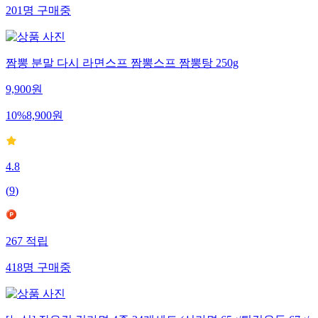
201
명
구매중
짬뽕 분말 다시 라면스프 짬뽕스프 짬뽕탕 250g
9,900
원
10
%
8,900
원
4.8
(
9
)
267
적립
418
명
구매중