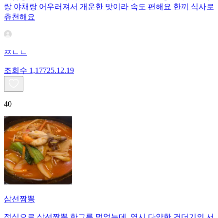
랑 야채랑 어우러져서 개운한 맛이라 속도 편해요 한끼 식사로
츄천해요
ㅉㄴㄴ
조회수
1,177
25.12.19
40
삼선짬뽕
점심으로 삼선짬뽕 한그릇 먹었는데, 역시 다양한 건더기의 서