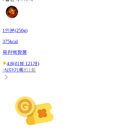
1인분(250g)
375kcal
목란
백짬뽕
4.8
(리뷰
121
개)
·
식단기록
851회