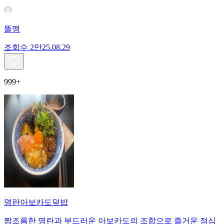
똘맹
조회수
2만
25.08.29
999+
명란아보카도덮밥
짭조름한 명란과 부드러운 아보카도의 조합으로 즐거운 점심