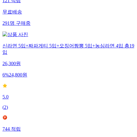
121
적립
무료배송
291
명
구매중
신라면 5입+짜파게티 5입+오징어짬뽕 5입+농심라면 4입 총19
입
26,300
원
6
%
24,800
원
5.0
(
2
)
744
적립