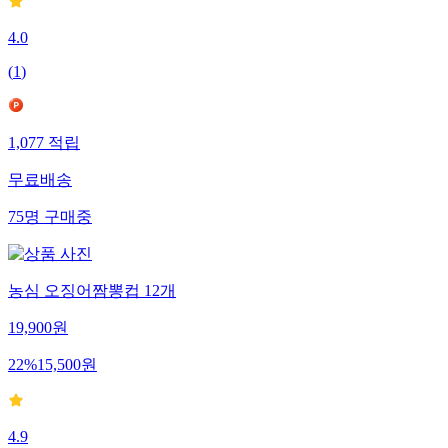
4.0
(
1
)
1,077
적립
무료배송
75
명
구매중
농심 오징어짬뽕컵 12개
19,900
원
22
%
15,500
원
4.9