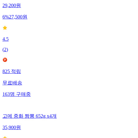
29,200
원
6
%
27,500
원
4.5
(
2
)
825
적립
무료배송
163
명
구매중
고메 중화 짬뽕 652g x4개
35,900
원