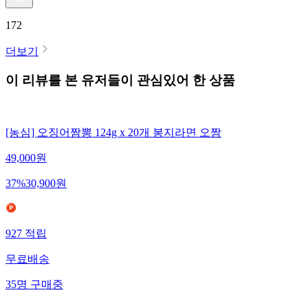
172
더보기
이 리뷰를 본 유저들이 관심있어 한 상품
[농심] 오징어짬뽕 124g x 20개 봉지라면 오짬
49,000
원
37
%
30,900
원
927
적립
무료배송
35
명
구매중