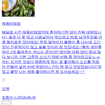
제육비빔밥
배달로 시킨 제육비빔밥인데 혼자먹기엔 양이 진짜 대박입니
다;; 결국 다 못 먹고 다음날까지 먹으려고 따로 남겨두었을 만
큼 혜자로운 양이에요! 뚜껑 열자마자 불향이 훅 나는데 고기
맛이 인위적이지 않고 숯불 맛이라 참 맛있네요~!특히 계란후
라이 2개 올려주는 센스는 굳!! ​다만 밥이랑 야채 양이 워낙 많
다 보니까 기본 고추장 소스가 양에 비해 좀 적더라고요ㅠ.ㅠ
저는 싱거운 것보다 매콤하게 먹는 걸 좋아해서 소스를 직접
더 만들어 넣어 비벼 먹었더니 간이 딱 맞고 맛있었습니다! 양
많고 불맛 나는 제육 좋아하시면 꼭 드셔보세요~^^
으앵
조회수
1.2만
26.06.30