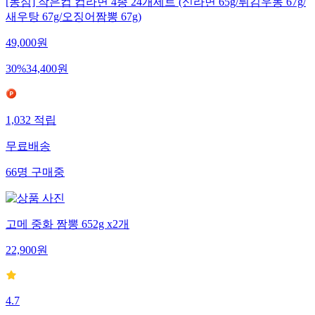
[농심] 작은컵 컵라면 4종 24개세트 (신라면 65g/튀김우동 67g/
새우탕 67g/오징어짬뽕 67g)
49,000
원
30
%
34,400
원
1,032
적립
무료배송
66
명
구매중
고메 중화 짬뽕 652g x2개
22,900
원
4.7