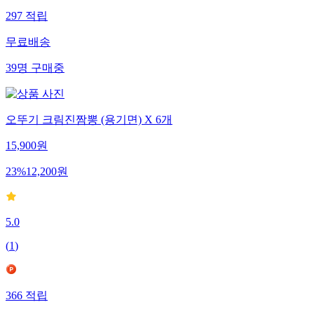
297
적립
무료배송
39
명
구매중
오뚜기 크림진짬뽕 (용기면) X 6개
15,900
원
23
%
12,200
원
5.0
(
1
)
366
적립