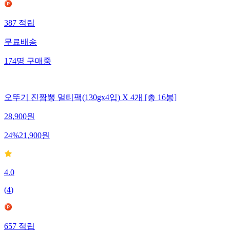
387
적립
무료배송
174
명
구매중
오뚜기 진짬뽕 멀티팩(130gx4입) X 4개 [총 16봉]
28,900
원
24
%
21,900
원
4.0
(
4
)
657
적립