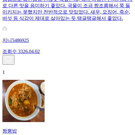
로 다른 맛을 음미하기 좋았다. 국물이 조금 짭조름해서 쭉 들
이키지는 못했지만 전반적으로 맛있었다. 새우, 오징어, 죽순,
버섯 등 식감이 제대로 살아있는 듯 탱글탱글해서 좋았다.
지니5486925
조회수
33
26.04.02
1
짬뽕밥