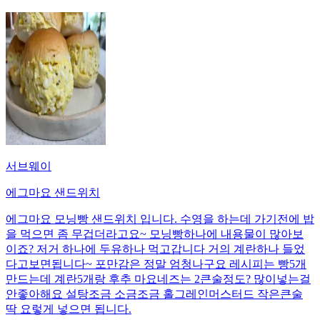
서브웨이
에그마요 샌드위치
에그마요 모닝빵 샌드위치 입니다. 수영을 하는데 가기전에 밥
을 먹으면 좀 무겁더라고요~ 모닝빵하나에 내용물이 많아보
이죠? 저거 하나에 두유하나 먹고갑니다 거의 계란하나 들었
다고보면됩니다~ 포만감은 정말 엄청나구요 레시피는 빵5개
만드는데 계란5개랑 후추 마요네즈는 2큰술정도? 많이넣는걸
안좋아해요 설탕조금 소금조금 홀그레인머스터드 작은큰술
딱 요렇게 넣으면 됩니다.