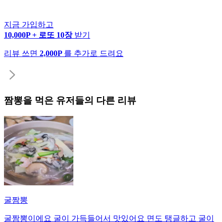
지금 가입하고
10,000P + 로또 10장
받기
리뷰 쓰면
2,000P
를 추가로 드려요
짬뽕
을 먹은 유저들의 다른 리뷰
굴짬뽕
굴짬뽕이에요 굴이 가득들어서 맛있어요 면도 탱글하고 굴이