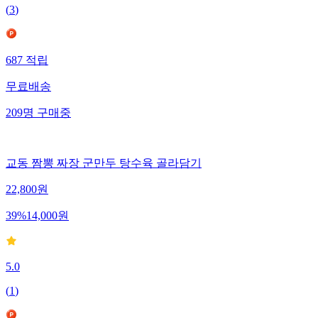
(
3
)
687
적립
무료배송
209
명
구매중
교동 짬뽕 짜장 군만두 탕수육 골라담기
22,800
원
39
%
14,000
원
5.0
(
1
)