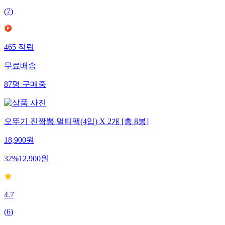
(
7
)
465
적립
무료배송
87
명
구매중
오뚜기 진짬뽕 멀티팩(4입) X 2개 [총 8봉]
18,900
원
32
%
12,900
원
4.7
(
6
)