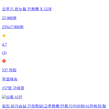
오뚜기 컵누들 진짬뽕 X 12개
23,900
원
25
%
17,900
원
4.7
(
3
)
537
적립
무료배송
157
명
구매중
칼집 닭가슴살 간장찜닭/고추짬뽕/깐풍기/마라탕/사천짜장/철