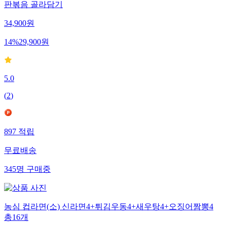
판볶음 골라담기
34,900
원
14
%
29,900
원
5.0
(
2
)
897
적립
무료배송
345
명
구매중
농심 컵라면(소) 신라면4+튀김우동4+새우탕4+오징어짬뽕4
총16개