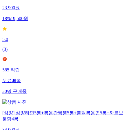
23,900
원
18
%
19,500
원
5.0
(
3
)
585
적립
무료배송
30
명
구매중
[삼양] 삼양라면5봉+볶음간짬뽕5봉+불닭볶음면5봉+까르보
불닭4봉