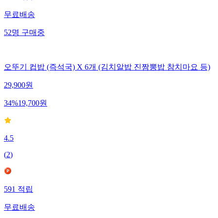
무료배송
52
명
구매중
오뚜기 컵밥 (즉석국) X 6개 (김치알밥 진짬뽕밥 참치마요 등)
29,900
원
34
%
19,700
원
4.5
(
2
)
591
적립
무료배송