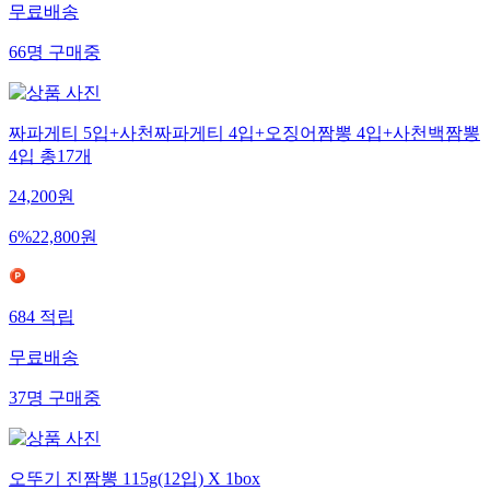
무료배송
66
명
구매중
짜파게티 5입+사천짜파게티 4입+오징어짬뽕 4입+사천백짬뽕
4입 총17개
24,200
원
6
%
22,800
원
684
적립
무료배송
37
명
구매중
오뚜기 진짬뽕 115g(12입) X 1box