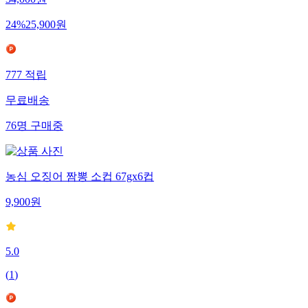
34,000
원
24
%
25,900
원
777
적립
무료배송
76
명
구매중
농심 오징어 짬뽕 소컵 67gx6컵
9,900
원
5.0
(
1
)