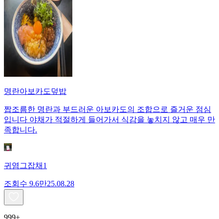
명란아보카도덮밥
짭조름한 명란과 부드러운 아보카도의 조합으로 즐거운 점심
입니다 야채가 적절하게 들어가서 식감을 놓치지 않고 매우 만
족합니다.
귀염그잡채1
조회수
9.6만
25.08.28
999+