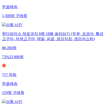
무료배송
1,508
명
구매중
왓더파머스 제로과자 8종 18봉 골라담기 (두부, 코코아, 황금
고구마, 자색고구마, 메밀, 파로, 생감자칩, 생감자스틱)
88,200
원
73
%
23,900
원
717
적립
무료배송
159
명
구매중