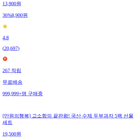
13,900
원
36
%
8,900
원
4.8
(
20,697
)
267
적립
무료배송
999,999+
명
구매중
[만원의행복] 고소함의 끝판왕! 국산 수제 두부과자 5팩 선물
세트
19,500
원