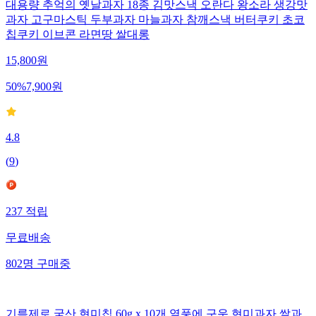
대용량 추억의 옛날과자 18종 김맛스낵 오란다 왕소라 생강맛
과자 고구마스틱 두부과자 마늘과자 참깨스낵 버터쿠키 초코
칩쿠키 이브콘 라면땅 쌀대롱
15,800
원
50
%
7,900
원
4.8
(
9
)
237
적립
무료배송
802
명
구매중