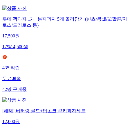
6,941
명
구매중
롯데 곽과자 1개+봉지과자 5개 골라담기 (빈츠/몽쉘/꼬깔콘/치
토스/도리토스 등)
17,500
원
17
%
14,500
원
435
적립
무료배송
42
명
구매중
[해태] 버터링 골드+딥초코 쿠키과자세트
12,000
원