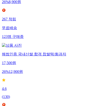
26
%
8,900
원
267
적립
무료배송
123
명
구매중
해썹인증 국내산쌀 합격 찹쌀떡/화과자
17,500
원
26
%
12,900
원
4.6
(
130
)