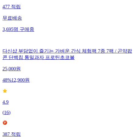
477
적립
무료배송
3,695
명
구매중
다신샵 부담없이 즐기는 가벼운 간식 체험팩 7종 7팩 / 곤약팝
콘 단백칩 통밀과자 프로틴초코볼
25,000
원
48
%
12,900
원
4.9
(
16
)
387
적립