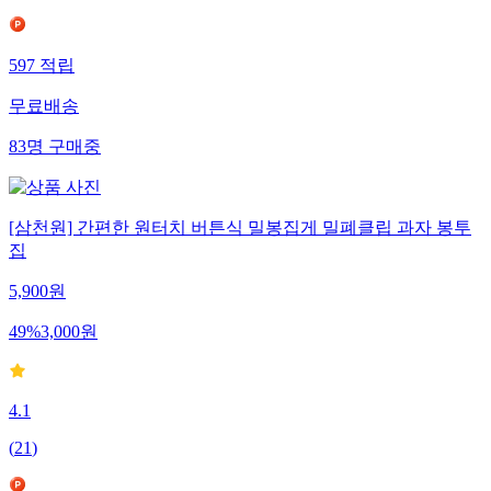
597
적립
무료배송
83
명
구매중
[삼천원] 간편한 원터치 버튼식 밀봉집게 밀폐클립 과자 봉투
집
5,900
원
49
%
3,000
원
4.1
(
21
)