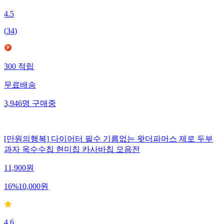
4.5
(
34
)
300
적립
무료배송
3,946
명
구매중
[만원의행복] 다이어터 필수 기름없는 왓더파머스 제로 두부
과자 옥수수칩 현미칩 카사바칩 모음전
11,900
원
16
%
10,000
원