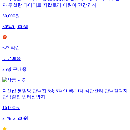
기름제로 국산 현미칩 60g x 10개 열풍에 구운 현미과자 쌀과
자 무설탕 다이어트 저칼로리 어린이 건강간식
30,000
원
30
%
20,900
원
627
적립
무료배송
25
명
구매중
다신샵 통밀당 단백칩 5종 5팩/10팩/20팩 식단관리 단백질과자
단백질칩 입터짐방지
16,000
원
21
%
12,600
원