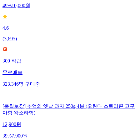
49
%
10,000
원
4.6
(
3,695
)
300
적립
무료배송
323,346
명
구매중
[품질보장] 추억의 옛날 과자 250g 4봉 (오란다 스토리콘 고구
마형 왕소라형)
12,900
원
39
%
7,900
원