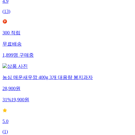
4.9
(
13
)
300
적립
무료배송
1,899
명
구매중
농심 매운새우깡 400g 3개 대용량 봉지과자
28,900
원
31
%
19,900
원
5.0
(
1
)