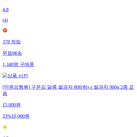
4.8
(
4
)
378
적립
무료배송
1,340
명
구매중
[만원의행복] 구운김 달콤 쌀과자 800/허니 쌀과자 900g 2종 모
음
15,000
원
33
%
10,000
원