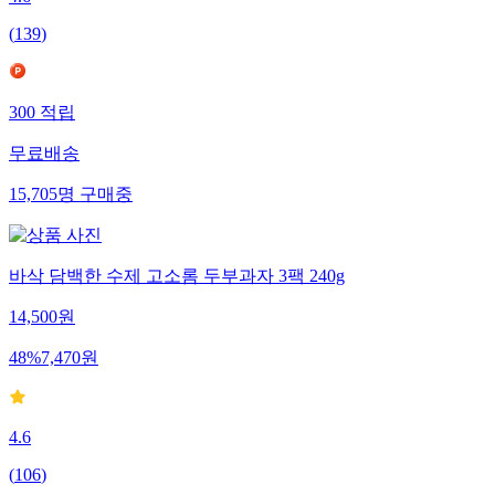
4.6
(
139
)
300
적립
무료배송
15,705
명
구매중
바삭 담백한 수제 고소롬 두부과자 3팩 240g
14,500
원
48
%
7,470
원
4.6
(
106
)