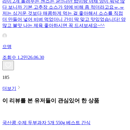
라이 2개 올려주는 센스는 굳!! ​다만 밥이랑 야채 양이 워낙 많
다 보니까 기본 고추장 소스가 양에 비해 좀 적더라고요ㅠ.ㅠ
저는 싱거운 것보다 매콤하게 먹는 걸 좋아해서 소스를 직접
더 만들어 넣어 비벼 먹었더니 간이 딱 맞고 맛있었습니다! 양
많고 불맛 나는 제육 좋아하시면 꼭 드셔보세요~^^
으앵
조회수
1.2만
26.06.30
185
더보기
이 리뷰를 본 유저들이 관심있어 한 상품
국산콩 수제 두부과자 5개 550g 베스트 간식