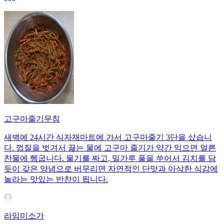
고구마줄기무침
새벽에 24시간 식자재마트에 가서 고구마줄기 3단을 샀습니
다. 껍질을 벗겨서 끓는 물에 고구마 줄기가 약간 익으면 얼른
찬물에 헹굽니다. 물기를 짜고, 밀가루 풀을 쑤어서 김치를 담
듯이 갖은 양념으로 버무리면 자연적인 단맛과 아삭한 식감에
놀라는 맛있는 반찬이 됩니다.
라임미소가