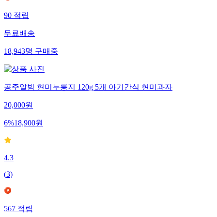
90
적립
무료배송
18,943
명
구매중
공주알밤 현미누룽지 120g 5개 아기간식 현미과자
20,000
원
6
%
18,900
원
4.3
(
3
)
567
적립