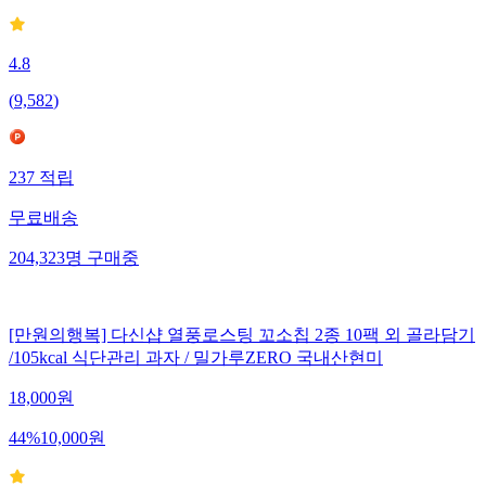
4.8
(
9,582
)
237
적립
무료배송
204,323
명
구매중
[만원의행복] 다신샵 열풍로스팅 꼬소칩 2종 10팩 외 골라담기
/105kcal 식단관리 과자 / 밀가루ZERO 국내산현미
18,000
원
44
%
10,000
원