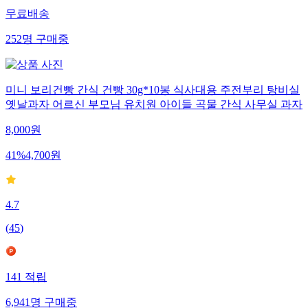
무료배송
252
명
구매중
미니 보리건빵 간식 건빵 30g*10봉 식사대용 주전부리 탕비실
옛날과자 어르신 부모님 유치원 아이들 곡물 간식 사무실 과자
8,000
원
41
%
4,700
원
4.7
(
45
)
141
적립