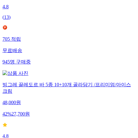
4.8
(
13
)
705
적립
무료배송
945
명
구매중
빙그레 끌레도르 바 5종 10+10개 골라담기 /프리미엄/아이스
크림
48,000
원
42
%
27,700
원