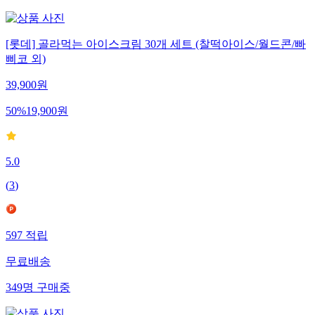
[롯데] 골라먹는 아이스크림 30개 세트 (찰떡아이스/월드콘/빠
삐코 외)
39,900
원
50
%
19,900
원
5.0
(
3
)
597
적립
무료배송
349
명
구매중