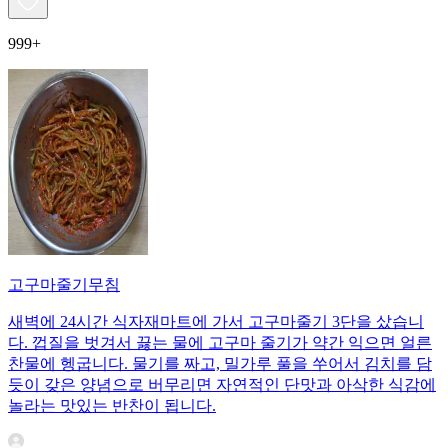
999+
고구마줄기무침
새벽에 24시간 식자재마트에 가서 고구마줄기 3단을 샀습니
다. 껍질을 벗겨서 끓는 물에 고구마 줄기가 약간 익으면 얼른
찬물에 헹굽니다. 물기를 짜고, 밀가루 풀을 쑤어서 김치를 담
듯이 갖은 양념으로 버무리면 자연적인 단맛과 아삭한 식감에
놀라는 맛있는 반찬이 됩니다.