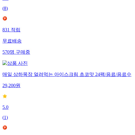
4.8
(
8
)
831
적립
무료배송
570
명
구매중
매일 상하목장 얼려먹는 아이스크림 초코맛 24팩/음료/음료수
29,200
원
5.0
(
1
)