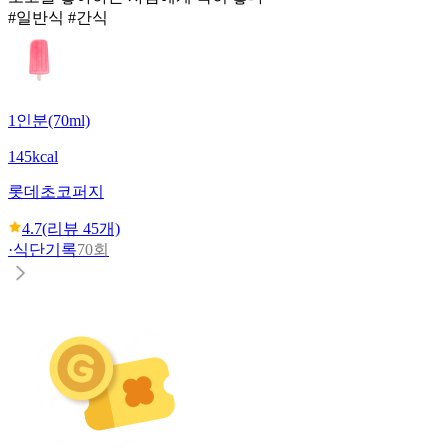
#일반식 #간식
1인분(70ml)
145kcal
롯데
초코퍼지
4.7
(리뷰
45
개)
·
식단기록
70회