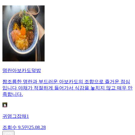
명란아보카도덮밥
짭조름한 명란과 부드러운 아보카도의 조합으로 즐거운 점심
입니다 야채가 적절하게 들어가서 식감을 놓치지 않고 매우 만
족합니다.
귀염그잡채1
조회수
9.5만
25.08.28