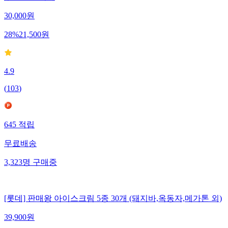
30,000
원
28
%
21,500
원
4.9
(
103
)
645
적립
무료배송
3,323
명
구매중
[롯데] 판매왕 아이스크림 5종 30개 (돼지바,옥동자,메가톤 외)
39,900
원