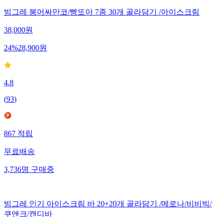
빙그레 붕어싸만코/빵또아 7종 30개 골라담기 /아이스크림
38,000
원
24
%
28,900
원
4.8
(
93
)
867
적립
무료배송
3,736
명
구매중
빙그레 인기 아이스크림 바 20+20개 골라담기 /메로나/비비빅/
쿠앤크/캔디바