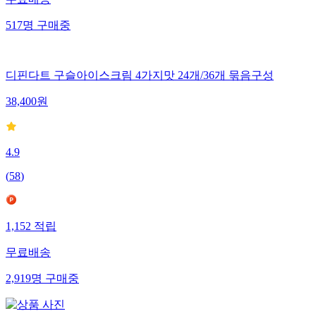
무료배송
517
명
구매중
디핀다트 구슬아이스크림 4가지맛 24개/36개 묶음구성
38,400
원
4.9
(
58
)
1,152
적립
무료배송
2,919
명
구매중