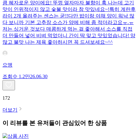
큼 혜자로운 양이에요! 뚜껑 열자마자 불향이 훅 나는데 고기
맛이 인위적이지 않고 숯불 맛이라 참 맛있네요~!특히 계란후
라이 2개 올려주는 센스는 굳!! ​다만 밥이랑 야채 양이 워낙 많
다 보니까 기본 고추장 소스가 양에 비해 좀 적더라고요ㅠ.ㅠ
저는 싱거운 것보다 매콤하게 먹는 걸 좋아해서 소스를 직접
더 만들어 넣어 비벼 먹었더니 간이 딱 맞고 맛있었습니다! 양
많고 불맛 나는 제육 좋아하시면 꼭 드셔보세요~^^
으앵
조회수
1.2만
26.06.30
172
더보기
이 리뷰를 본 유저들이 관심있어 한 상품