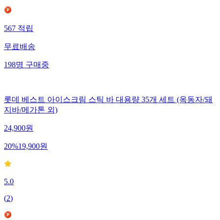
567
적립
무료배송
198
명
구매중
롯데 베스트 아이스크림 스틱 바 대용량 35개 세트 (옥동자/돼
지바/메가톤 외)
24,900
원
20
%
19,900
원
5.0
(
2
)