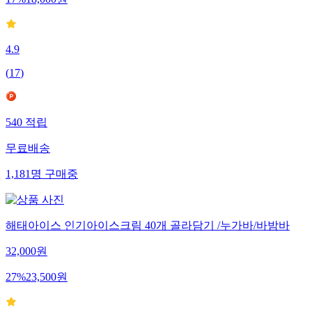
17
%
18,000
원
4.9
(
17
)
540
적립
무료배송
1,181
명
구매중
해태아이스 인기아이스크림 40개 골라담기 /누가바/바밤바
32,000
원
27
%
23,500
원