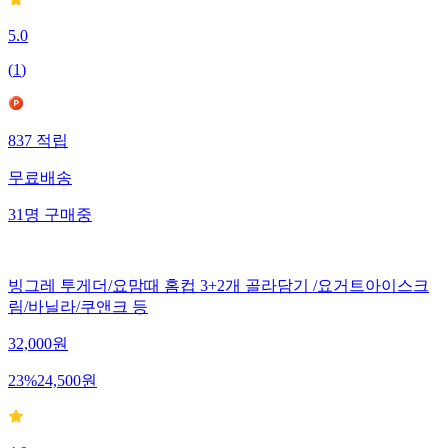
5.0
(
1
)
837
적립
무료배송
31
명
구매중
빙그레 투게더/요맘때 홈컵 3+2개 골라담기 /요거트아이스크
림/바닐라/쿠앤크 등
32,000
원
23
%
24,500
원