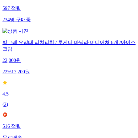
597
적립
234
명
구매중
빙그레 요맘때 리치피치 / 투게더 바닐라 미니어처 6개 /아이스
크림
22,000
원
22
%
17,200
원
4.5
(
2
)
516
적립