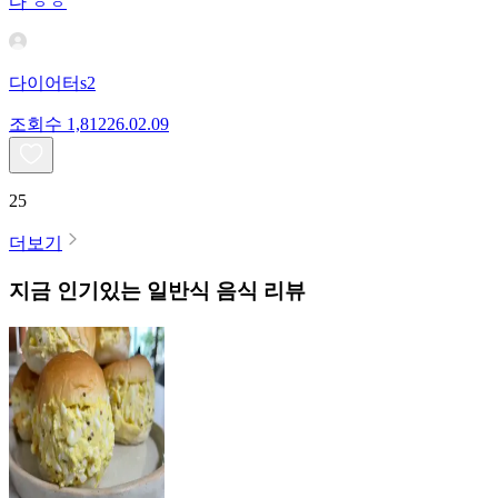
다 ㅎㅎ
다이어터s2
조회수
1,812
26.02.09
25
더보기
지금 인기있는
일반식
음식 리뷰