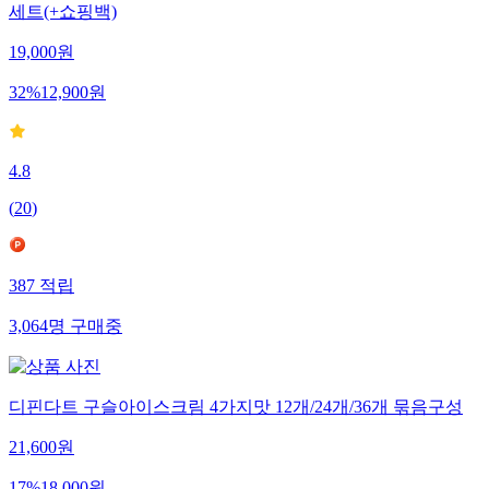
세트(+쇼핑백)
19,000
원
32
%
12,900
원
4.8
(
20
)
387
적립
3,064
명
구매중
디핀다트 구슬아이스크림 4가지맛 12개/24개/36개 묶음구성
21,600
원