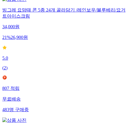
빙그레 요맘때 콘 5종 24개 골라담기 /레인보우/블루베리/요거
트아이스크림
34,000
원
21
%
26,900
원
5.0
(
2
)
807
적립
무료배송
483
명
구매중