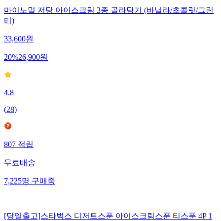
마이노멀 저당 아이스크림 3종 골라담기 (바닐라/초콜릿/그린
티)
33,600
원
20
%
26,900
원
4.8
(
28
)
807
적립
무료배송
7,225
명
구매중
[당일출고]스타벅스 디저트스푼 아이스크림스푼 티스푼 4P 1