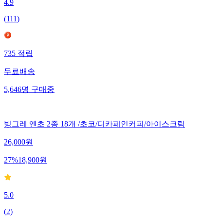
4.9
(
111
)
735
적립
무료배송
5,646
명
구매중
빙그레 엔초 2종 18개 /초코/디카페인커피/아이스크림
26,000
원
27
%
18,900
원
5.0
(
2
)