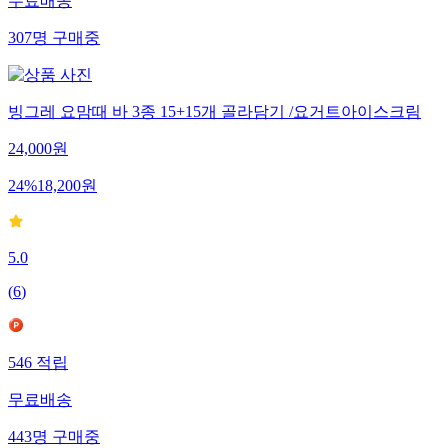
무료배송
307
명
구매중
빙그레 요맘때 바 3종 15+15개 골라담기 /요거트아이스크림
24,000
원
24
%
18,200
원
5.0
(
6
)
546
적립
무료배송
443
명
구매중