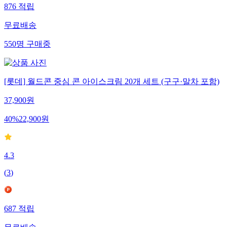
876
적립
무료배송
550
명
구매중
[롯데] 월드콘 중심 콘 아이스크림 20개 세트 (구구·말차 포함)
37,900
원
40
%
22,900
원
4.3
(
3
)
687
적립