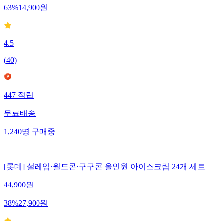
63
%
14,900
원
4.5
(
40
)
447
적립
무료배송
1,240
명
구매중
[롯데] 설레임·월드콘·구구콘 올인원 아이스크림 24개 세트
44,900
원
38
%
27,900
원