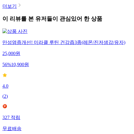
더보기
이 리뷰를 본 유저들이 관심있어 한 상품
만성염증개선! 미라클 루틴 건강즙3종(레몬/진저생강/유자)
25,000
원
56
%
10,900
원
4.0
(
2
)
327
적립
무료배송