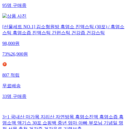
95
명
구매중
[선물세트 NO.1] 김소형원방 흑염소 진액스틱 (30포) / 흑염소
스틱 흑염소즙 진액스틱 간편스틱 건강즙 건강스틱
98,000
원
73
%
26,900
원
807
적립
무료배송
33
명
구매중
3+1 국내산 마가목 지리산 자연방목 흑염소진액 흑염소즙 흑
염소액 액기스 30포 쇼핑백 중년 엄마 아빠 부모님 기념일 명
절 선물 추천 건강즙 건강음료 기력보충