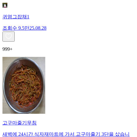
귀염그잡채1
조회수
9.5만
25.08.28
999+
고구마줄기무침
새벽에 24시간 식자재마트에 가서 고구마줄기 3단을 샀습니