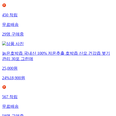
450
적립
무료배송
29
명
구매중
늙은호박즙 국내산 100% 저온추출 호박즙 산모 건강즙 붓기
관리 30포 그린애
25,000
원
24
%
18,900
원
567
적립
무료배송