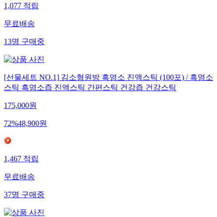
1,077
적립
무료배송
13
명
구매중
[선물세트 NO.1] 김소형원방 흑염소 진액스틱 (100포) / 흑염소
스틱 흑염소즙 진액스틱 간편스틱 건강즙 건강스틱
175,000
원
72
%
48,900
원
1,467
적립
무료배송
37
명
구매중