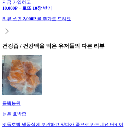
지금 가입하고
10,000P + 로또 10장
받기
리뷰 쓰면
2,000P
를 추가로 드려요
건강즙 / 건강액
을 먹은 유저들의 다른 리뷰
듬뿍농원
늙은 호박즙
맷돌호박 냉동실에 보관하고 있다가 죽으로 만드네요 단맛이