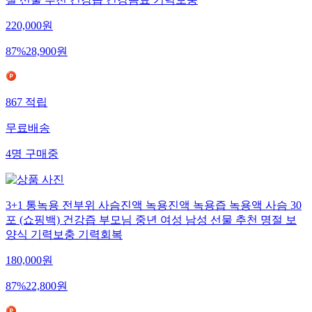
220,000
원
87
%
28,900
원
867
적립
무료배송
4
명
구매중
3+1 통녹용 전부위 사슴진액 녹용진액 녹용즙 녹용액 사슴 30
포 (쇼핑백) 건강즙 부모님 중년 여성 남성 선물 추천 명절 보
양식 기력보충 기력회복
180,000
원
87
%
22,800
원