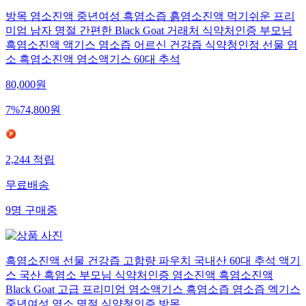
방목 염소진액 중년여성 흑염소즙 흙염소진액 먹기쉬운 프리
미엄 남자 명절 간편한 Black Goat 거래처 식약처인증 부모님
흑염소진액 액기스 염소즙 어르신 건강즙 식약청인정 선물 염
소 흑염소진액 염소액기스 60대 추석
80,000
원
7
%
74,800
원
2,244
적립
무료배송
9
명
구매중
흑염소진액 선물 건강즙 고함량 파우치 국내산 60대 추석 액기
스 국산 흑염소 부모님 식약처인증 염소진액 흑염소진액
Black Goat 고급 프리미엄 염소액기스 흑염소즙 염소즙 엑기스
중년여성 염소 명절 식약청인증 방목