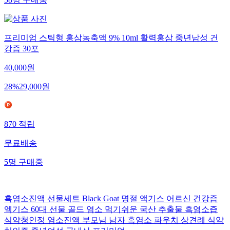
58
명
구매중
프리미엄 스틱형 홍삼농축액 9% 10ml 활력홍삼 중년남성 건
강즙 30포
40,000
원
28
%
29,000
원
870
적립
무료배송
5
명
구매중
흑염소진액 선물세트 Black Goat 명절 액기스 어르신 건강즙
엑기스 60대 선물 골드 염소 먹기쉬운 국산 추출물 흑염소즙
식약청인정 염소진액 부모님 남자 흑염소 파우치 상견례 식약