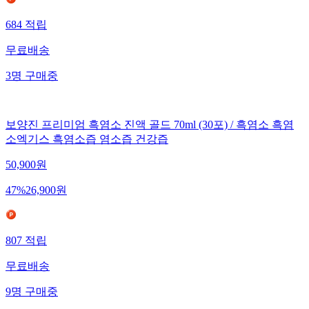
684
적립
무료배송
3
명
구매중
보양진 프리미엄 흑염소 진액 골드 70ml (30포) / 흑염소 흑염
소엑기스 흑염소즙 염소즙 건강즙
50,900
원
47
%
26,900
원
807
적립
무료배송
9
명
구매중