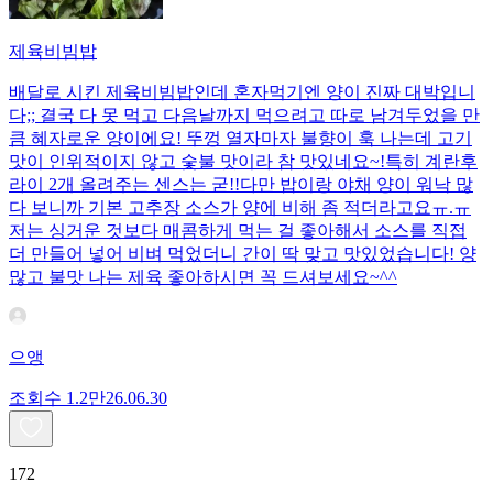
제육비빔밥
배달로 시킨 제육비빔밥인데 혼자먹기엔 양이 진짜 대박입니
다;; 결국 다 못 먹고 다음날까지 먹으려고 따로 남겨두었을 만
큼 혜자로운 양이에요! 뚜껑 열자마자 불향이 훅 나는데 고기
맛이 인위적이지 않고 숯불 맛이라 참 맛있네요~!특히 계란후
라이 2개 올려주는 센스는 굳!! ​다만 밥이랑 야채 양이 워낙 많
다 보니까 기본 고추장 소스가 양에 비해 좀 적더라고요ㅠ.ㅠ
저는 싱거운 것보다 매콤하게 먹는 걸 좋아해서 소스를 직접
더 만들어 넣어 비벼 먹었더니 간이 딱 맞고 맛있었습니다! 양
많고 불맛 나는 제육 좋아하시면 꼭 드셔보세요~^^
으앵
조회수
1.2만
26.06.30
172