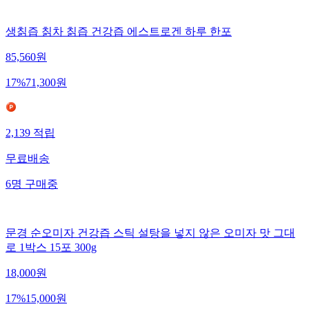
생칡즙 칡차 칡즙 건강즙 에스트로겐 하루 한포
85,560
원
17
%
71,300
원
2,139
적립
무료배송
6
명
구매중
문경 순오미자 건강즙 스틱 설탕을 넣지 않은 오미자 맛 그대
로 1박스 15포 300g
18,000
원
17
%
15,000
원