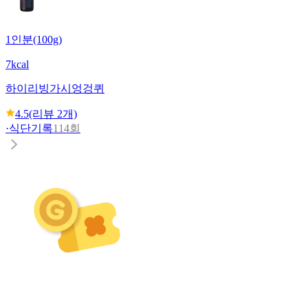
1인분(100g)
7kcal
하이리빙
가시엉겅퀴
4.5
(리뷰
2
개)
·
식단기록
114회