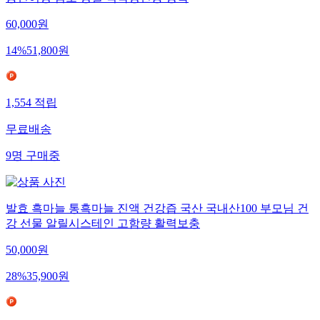
60,000
원
14
%
51,800
원
1,554
적립
무료배송
9
명
구매중
발효 흑마늘 통흑마늘 진액 건강즙 국산 국내산100 부모님 건
강 선물 알릴시스테인 고함량 활력보충
50,000
원
28
%
35,900
원