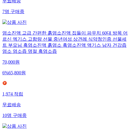
무료배송
7
명
구매중
염소진액 고급 간편한 흙염소진액 집들이 파우치 60대 방목 어
르신 엑기스 고함량 선물 중년여성 상견례 식약청인증 선물세
트 부모님 흑염소진액 흙염소 흑염소진액 액기스 남자 건강즙
염소 염소즙 명절 흑염소즙
70,000
원
6
%
65,800
원
1,974
적립
무료배송
10
명
구매중