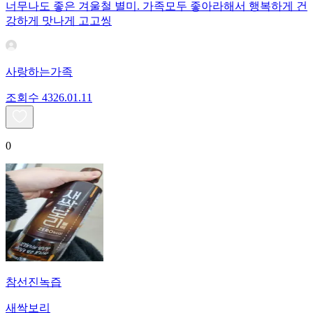
너무나도 좋은 겨울철 별미. 가족모두 좋아라해서 행복하게 건
강하게 맛나게 고고씽
사랑하는가족
조회수
43
26.01.11
0
참선진녹즙
새싹보리