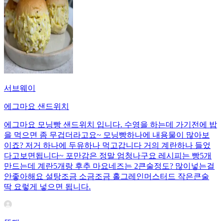
서브웨이
에그마요 샌드위치
에그마요 모닝빵 샌드위치 입니다. 수영을 하는데 가기전에 밥
을 먹으면 좀 무겁더라고요~ 모닝빵하나에 내용물이 많아보
이죠? 저거 하나에 두유하나 먹고갑니다 거의 계란하나 들었
다고보면됩니다~ 포만감은 정말 엄청나구요 레시피는 빵5개
만드는데 계란5개랑 후추 마요네즈는 2큰술정도? 많이넣는걸
안좋아해요 설탕조금 소금조금 홀그레인머스터드 작은큰술
딱 요렇게 넣으면 됩니다.