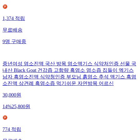
1,374
적립
무료배송
9
명
구매중
중년여성 염소진액 국산 방목 염소액기스 식약처인증 선물 국
내산 Black Goat 건강즙 고함량 흑염소 염소즙 집들이 엑기스
남자 흑염소진액 식약청인증 부모님 흙염소 추석 액기스 흑염
소진액 상견례 흑염소즙 먹기쉬운 자연방목 어르신
30,000
원
14
%
25,800
원
774
적립