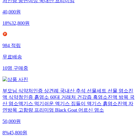
처인증 중년여성 국내산 프리미엄
40,000
원
18
%
32,800
원
984
적립
무료배송
10
명
구매중
부모님 식약처인증 상견례 국내산 추석 선물세트 선물 염소진
액 식약청인증 흙염소 60대 거래처 건강즙 흑염소진액 방목 국
산 염소액기스 먹기쉬운 엑기스 집들이 액기스 흙염소진액 자
연방목 고함량 프리미엄 Black Goat 어르신 염소
50,000
원
8
%
45,800
원