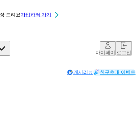
0장
드려요
가입하러 가기
마이페이지
로그인
캐시리뷰
친구초대 이벤트