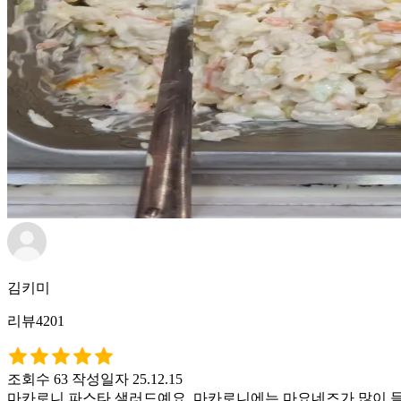
김키미
리뷰4201
조회수 63
작성일자 25.12.15
마카로니 파스타 샐러드예요. 마카로니에는 마요네즈가 많이 들