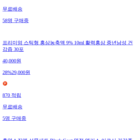
무료배송
58
명
구매중
프리미엄 스틱형 홍삼농축액 9% 10ml 활력홍삼 중년남성 건
강즙 30포
40,000
원
28
%
29,000
원
870
적립
무료배송
5
명
구매중