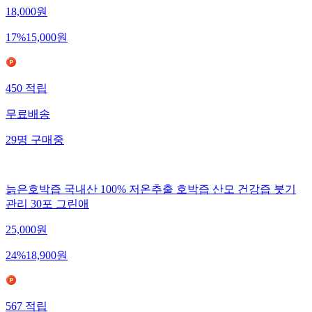
18,000
원
17
%
15,000
원
450
적립
무료배송
29
명
구매중
늙은호박즙 국내산 100% 저온추출 호박즙 산모 건강즙 붓기
관리 30포 그린애
25,000
원
24
%
18,900
원
567
적립