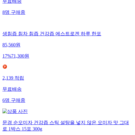
무료배송
8
명
구매중
생칡즙 칡차 칡즙 건강즙 에스트로겐 하루 한포
85,560
원
17
%
71,300
원
2,139
적립
무료배송
6
명
구매중
문경 순오미자 건강즙 스틱 설탕을 넣지 않은 오미자 맛 그대
로 1박스 15포 300g