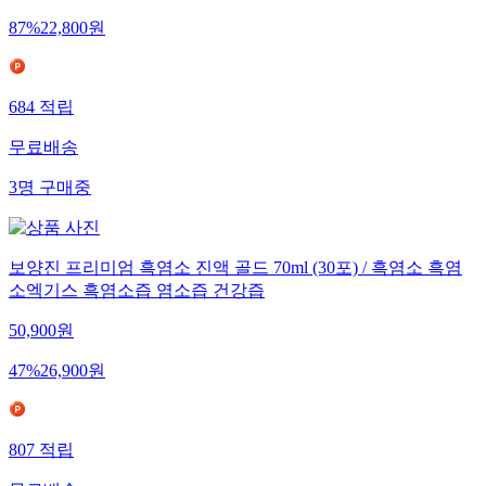
87
%
22,800
원
684
적립
무료배송
3
명
구매중
보양진 프리미엄 흑염소 진액 골드 70ml (30포) / 흑염소 흑염
소엑기스 흑염소즙 염소즙 건강즙
50,900
원
47
%
26,900
원
807
적립