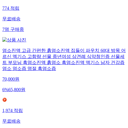
774
적립
무료배송
7
명
구매중
염소진액 고급 간편한 흙염소진액 집들이 파우치 60대 방목 어
르신 엑기스 고함량 선물 중년여성 상견례 식약청인증 선물세
트 부모님 흑염소진액 흙염소 흑염소진액 액기스 남자 건강즙
염소 염소즙 명절 흑염소즙
70,000
원
6
%
65,800
원
1,974
적립
무료배송