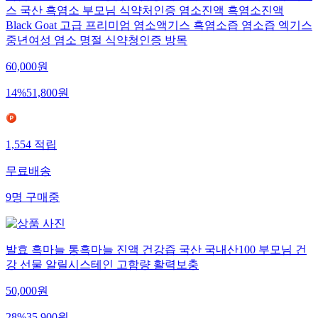
스 국산 흑염소 부모님 식약처인증 염소진액 흑염소진액
Black Goat 고급 프리미엄 염소액기스 흑염소즙 염소즙 엑기스
중년여성 염소 명절 식약청인증 방목
60,000
원
14
%
51,800
원
1,554
적립
무료배송
9
명
구매중
발효 흑마늘 통흑마늘 진액 건강즙 국산 국내산100 부모님 건
강 선물 알릴시스테인 고함량 활력보충
50,000
원