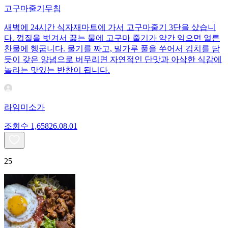
고구마줄기무침
새벽에 24시간 식자재마트에 가서 고구마줄기 3단을 샀습니
다. 껍질을 벗겨서 끓는 물에 고구마 줄기가 약간 익으면 얼른
찬물에 헹굽니다. 물기를 짜고, 밀가루 풀을 쑤어서 김치를 담
듯이 갖은 양념으로 버무리면 자연적인 단맛과 아삭한 식감에
놀라는 맛있는 반찬이 됩니다.
라임미소가
조회수
1,658
26.08.01
25