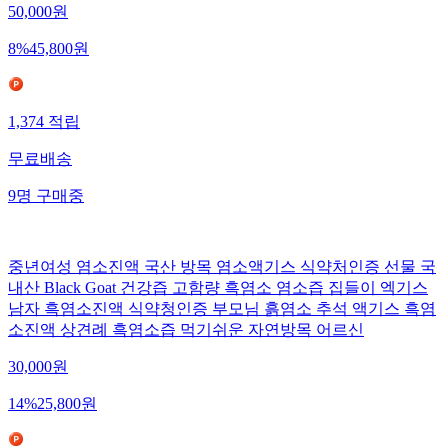
50,000
원
8
%
45,800
원
1,374
적립
무료배송
9
명
구매중
중년여성 염소진액 국산 방목 염소액기스 식약처인증 선물 국
내산 Black Goat 건강즙 고함량 흑염소 염소즙 집들이 엑기스
남자 흑염소진액 식약청인증 부모님 흙염소 추석 액기스 흑염
소진액 상견례 흑염소즙 먹기쉬운 자연방목 어르신
30,000
원
14
%
25,800
원