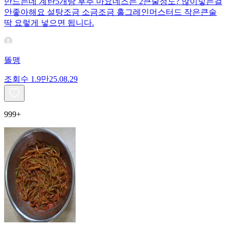
만드는데 계란5개랑 후추 마요네즈는 2큰술정도? 많이넣는걸
안좋아해요 설탕조금 소금조금 홀그레인머스터드 작은큰술
딱 요렇게 넣으면 됩니다.
똘맹
조회수
1.9만
25.08.29
999+