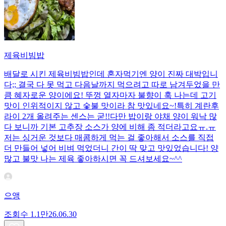
제육비빔밥
배달로 시킨 제육비빔밥인데 혼자먹기엔 양이 진짜 대박입니
다;; 결국 다 못 먹고 다음날까지 먹으려고 따로 남겨두었을 만
큼 혜자로운 양이에요! 뚜껑 열자마자 불향이 훅 나는데 고기
맛이 인위적이지 않고 숯불 맛이라 참 맛있네요~!특히 계란후
라이 2개 올려주는 센스는 굳!! ​다만 밥이랑 야채 양이 워낙 많
다 보니까 기본 고추장 소스가 양에 비해 좀 적더라고요ㅠ.ㅠ
저는 싱거운 것보다 매콤하게 먹는 걸 좋아해서 소스를 직접
더 만들어 넣어 비벼 먹었더니 간이 딱 맞고 맛있었습니다! 양
많고 불맛 나는 제육 좋아하시면 꼭 드셔보세요~^^
으앵
조회수
1.1만
26.06.30