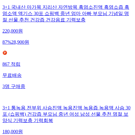
3+1 국내산 마가목 지리산 자연방목 흑염소진액 흑염소즙 흑
염소액 액기스 30포 쇼핑백 중년 엄마 아빠 부모님 기념일 명
절 선물 추천 건강즙 건강음료 기력보충
220,000
원
87
%
28,900
원
867
적립
무료배송
3
명
구매중
3+1 통녹용 전부위 사슴진액 녹용진액 녹용즙 녹용액 사슴 30
포 (쇼핑백) 건강즙 부모님 중년 여성 남성 선물 추천 명절 보
양식 기력보충 기력회복
180,000
원