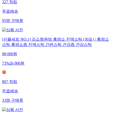
327
적립
무료배송
95
명
구매중
[선물세트 NO.1] 김소형원방 흑염소 진액스틱 (30포) / 흑염소
스틱 흑염소즙 진액스틱 간편스틱 건강즙 건강스틱
98,000
원
73
%
26,900
원
807
적립
무료배송
33
명
구매중