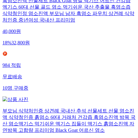
흑염소진액 선물세트 Black Goat 명절 액기스 어르신 건강즙
엑기스 60대 선물 골드 염소 먹기쉬운 국산 추출물 흑염소즙
식약청인정 염소진액 부모님 남자 흑염소 파우치 상견례 식약
처인증 중년여성 국내산 프리미엄
40,000
원
18
%
32,800
원
984
적립
무료배송
10
명
구매중
부모님 식약처인증 상견례 국내산 추석 선물세트 선물 염소진
액 식약청인증 흙염소 60대 거래처 건강즙 흑염소진액 방목 국
산 염소액기스 먹기쉬운 엑기스 집들이 액기스 흙염소진액 자
연방목 고함량 프리미엄 Black Goat 어르신 염소