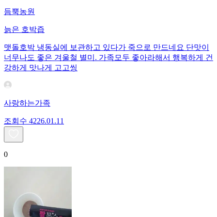
듬뿍농원
늙은 호박즙
맷돌호박 냉동실에 보관하고 있다가 죽으로 만드네요 단맛이
너무나도 좋은 겨울철 별미. 가족모두 좋아라해서 행복하게 건
강하게 맛나게 고고씽
사랑하는가족
조회수
42
26.01.11
0