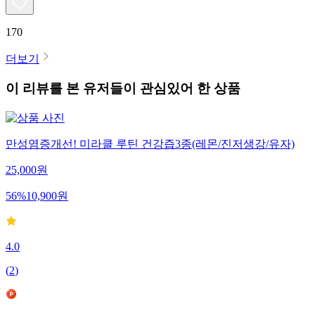
170
더보기
이 리뷰를 본 유저들이 관심있어 한 상품
만성염증개선! 미라클 루틴 건강즙3종(레몬/진저생강/유자)
25,000
원
56
%
10,900
원
4.0
(
2
)