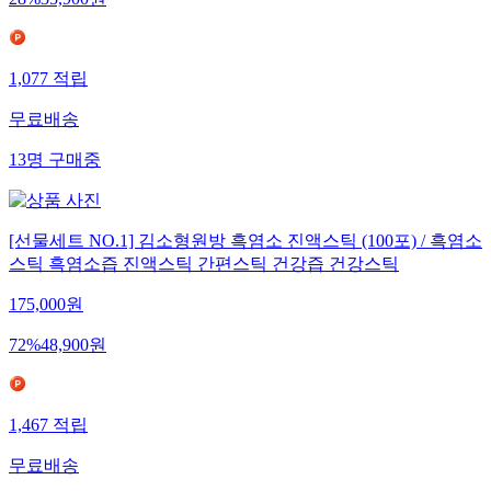
28
%
35,900
원
1,077
적립
무료배송
13
명
구매중
[선물세트 NO.1] 김소형원방 흑염소 진액스틱 (100포) / 흑염소
스틱 흑염소즙 진액스틱 간편스틱 건강즙 건강스틱
175,000
원
72
%
48,900
원
1,467
적립
무료배송