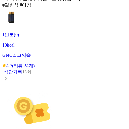
#일반식 #아침
1인분(0)
10kcal
GNC
밀크씨슬
4.7
(리뷰
24
개)
·
식단기록
13회