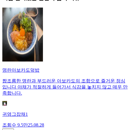
명란아보카도덮밥
짭조름한 명란과 부드러운 아보카도의 조합으로 즐거운 점심
입니다 야채가 적절하게 들어가서 식감을 놓치지 않고 매우 만
족합니다.
귀염그잡채1
조회수
9.5만
25.08.28