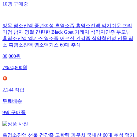
10
명
구매중
방목 염소진액 중년여성 흑염소즙 흙염소진액 먹기쉬운 프리
미엄 남자 명절 간편한 Black Goat 거래처 식약처인증 부모님
흑염소진액 액기스 염소즙 어르신 건강즙 식약청인정 선물 염
소 흑염소진액 염소액기스 60대 추석
80,000
원
7
%
74,800
원
2,244
적립
무료배송
9
명
구매중
흑염소진액 선물 건강즙 고함량 파우치 국내산 60대 추석 액기