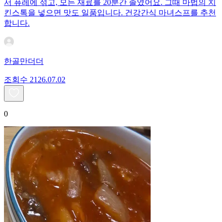
서 퓨레에 섞고, 모든 재료를 20분간 졸였어요. 그때 마법의 치
킨스톡을 넣으면 맛도 일품입니다. 건강간식 마녀스프를 추천
합니다.
한골만더더
조회수
21
26.07.02
0