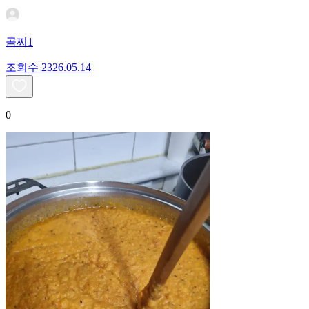
곰찌1
조회수
23
26.05.14
0