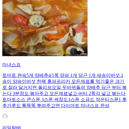
마녀스프
토마토 완숙5개 양배추4/1쪽 양파 1개 당근 1개 새송이버섯 2
송이 양송이버섯 한팩 홍파프리카 모든재료를 먹기좋은 크기
로 잘라 달거지면 올리브오일 두바뀌돌려 양배추 당근 부터 볶
는다 3분정도 볶아주고 모든재료넣고 버터 2쪽각 넣고 볶는다
토마토소스 큰스푼 3스푼 케찹도3스푼 소금도 작은티스푼1 후
추가루도 톡똑똑 뿌려주고면 다이어트 마녀스프 완성
라일락88