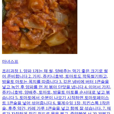
마녀스프
조리과정 1. 양파 1개는 채 썰, 양배추는 먹기 좋은 크기로 썰
어 준비합니다 2. 가지, 쥬키니호박, 토마토도 깍둑썰기하고,
방울토 마토는 꼭지를 따줍니다 3. 깊은 냄비에 버터 1큰술을
넣고 녹인 후 양파를 먼 저 볶아 단맛을 냅니다 4. 이어서 가지,
쥬키니호박, 양배추, 토마토, 방울토 마토를 순서대로 넣고 볶
습니다 5. 토마토에서 수분이 나오기 시작하면 토마토페이스
트 1큰술을 넣어 섞어줍니다 6. 월계수잎 1장, 치킨스톡 1작은
술, 후추 약간, 카레 가루 1큰술을 넣고 함께 잘 섞습니다. 7. 재
료가 자작하게 잠길 정도로 물을 붓고, 중약불에 서 20-30분간