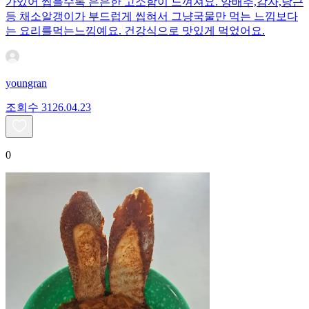
가있어 씹을수록 은은한 고소함이 느껴져요. 양배추,감자,당근
등 채소알갱이가 부드럽게 씹혀서 그냥국물만 먹는 느낌보다
는 요리를먹는느낌예요. 건강식으로 맛있게 먹었어요.
youngran
조회수
31
26.04.23
0