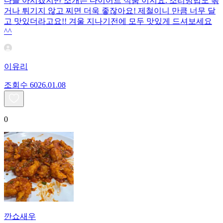
다들 아시겠지만 조개는 다이어트 식품 이지요. 조리방법도 볶
거나 튀기지 않고 찌면 더욱 좋잖아요! 제철이니 만큼 너무 달
고 맛있더라고요!! 겨울 지나기전에 모두 맛있게 드셔보세요
^^
이유리
조회수
60
26.01.08
0
깐쇼새우