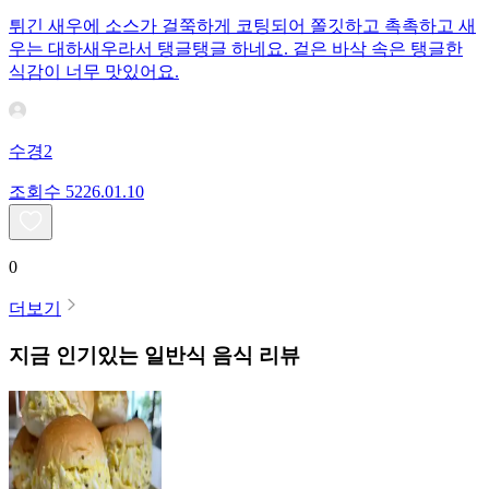
튀긴 새우에 소스가 걸쭉하게 코팅되어 쫄깃하고 촉촉하고 새
우는 대하새우라서 탱글탱글 하네요. 겉은 바삭 속은 탱글한
식감이 너무 맛있어요.
수경2
조회수
52
26.01.10
0
더보기
지금 인기있는
일반식
음식 리뷰