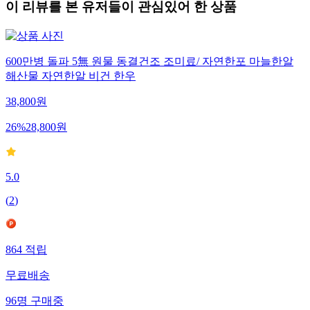
이 리뷰를 본 유저들이 관심있어 한 상품
600만병 돌파 5無 원물 동결건조 조미료/ 자연한포 마늘한알
해산물 자연한알 비건 한우
38,800
원
26
%
28,800
원
5.0
(
2
)
864
적립
무료배송
96
명
구매중