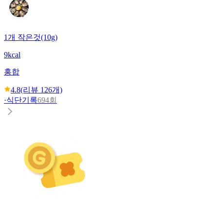
1개 작은것(10g)
9kcal
홍합
4.8
(리뷰
126
개)
·
식단기록
694회