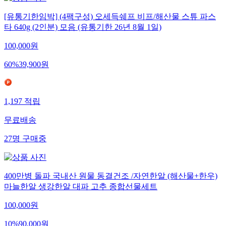
[유통기한임박] (4팩구성) 오세득쉐프 비프/해산물 스튜 파스
타 640g (2인분) 모음 (유통기한 26년 8월 1일)
100,000
원
60
%
39,900
원
1,197
적립
무료배송
27
명
구매중
400만병 돌파 국내산 원물 동결건조 /자연한알 (해산물+한우)
마늘한알 생강한알 대파 고추 종합선물세트
100,000
원
10
%
90,000
원