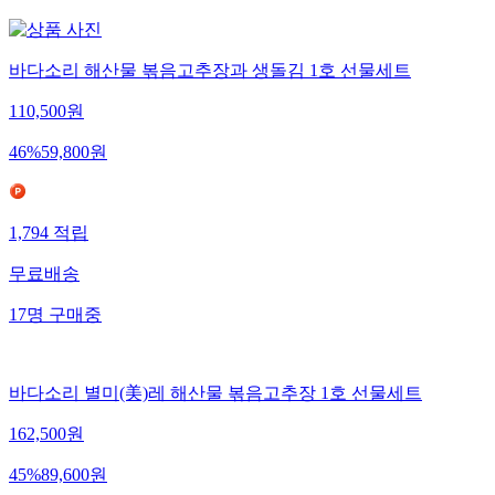
바다소리 해산물 볶음고추장과 생돌김 1호 선물세트
110,500
원
46
%
59,800
원
1,794
적립
무료배송
17
명
구매중
바다소리 별미(美)레 해산물 볶음고추장 1호 선물세트
162,500
원
45
%
89,600
원