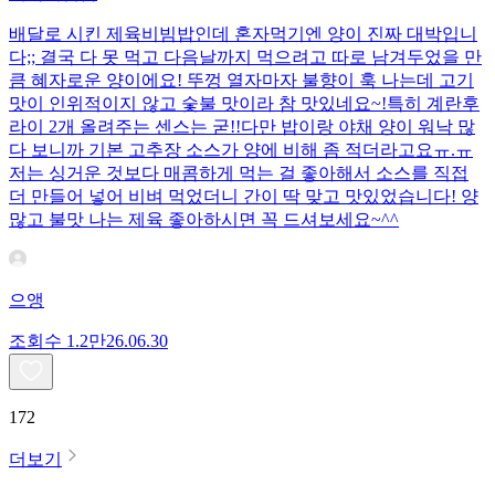
배달로 시킨 제육비빔밥인데 혼자먹기엔 양이 진짜 대박입니
다;; 결국 다 못 먹고 다음날까지 먹으려고 따로 남겨두었을 만
큼 혜자로운 양이에요! 뚜껑 열자마자 불향이 훅 나는데 고기
맛이 인위적이지 않고 숯불 맛이라 참 맛있네요~!특히 계란후
라이 2개 올려주는 센스는 굳!! ​다만 밥이랑 야채 양이 워낙 많
다 보니까 기본 고추장 소스가 양에 비해 좀 적더라고요ㅠ.ㅠ
저는 싱거운 것보다 매콤하게 먹는 걸 좋아해서 소스를 직접
더 만들어 넣어 비벼 먹었더니 간이 딱 맞고 맛있었습니다! 양
많고 불맛 나는 제육 좋아하시면 꼭 드셔보세요~^^
으앵
조회수
1.2만
26.06.30
172
더보기