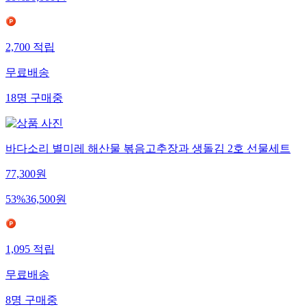
2,700
적립
무료배송
18
명
구매중
바다소리 별미레 해산물 볶음고추장과 생돌김 2호 선물세트
77,300
원
53
%
36,500
원
1,095
적립
무료배송
8
명
구매중