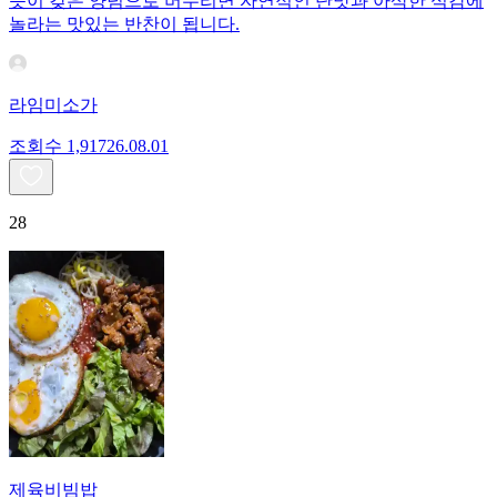
듯이 갖은 양념으로 버무리면 자연적인 단맛과 아삭한 식감에
놀라는 맛있는 반찬이 됩니다.
라임미소가
조회수
1,917
26.08.01
28
제육비빔밥