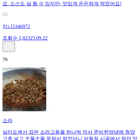
요. 소스도 살 찔 수 있지만, 맛있게 든든하게 먹었어요!
지니5346972
조회수
1,023
25.09.22
79
소라
실미도에서 잡은 소라고동을 하나씩 까서 준비한양념에 청양
고추 넣고 조물조물 무쳐서 먹었더니 어릴적 시골에서 먹던 맛