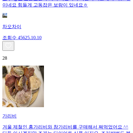
이네요 힘들게 고동잡은 보람이 있네요ㅎ
차오차이
조회수
456
25.10.10
28
가리비
겨울 제철인 홍가리비와 참가리비를 구매해서 쪄먹었어요 ^^