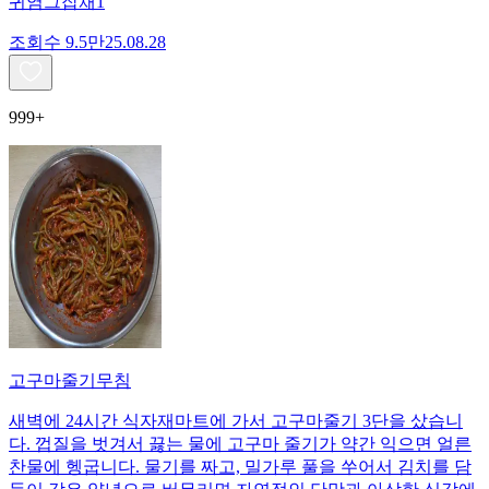
귀염그잡채1
조회수
9.5만
25.08.28
999+
고구마줄기무침
새벽에 24시간 식자재마트에 가서 고구마줄기 3단을 샀습니
다. 껍질을 벗겨서 끓는 물에 고구마 줄기가 약간 익으면 얼른
찬물에 헹굽니다. 물기를 짜고, 밀가루 풀을 쑤어서 김치를 담