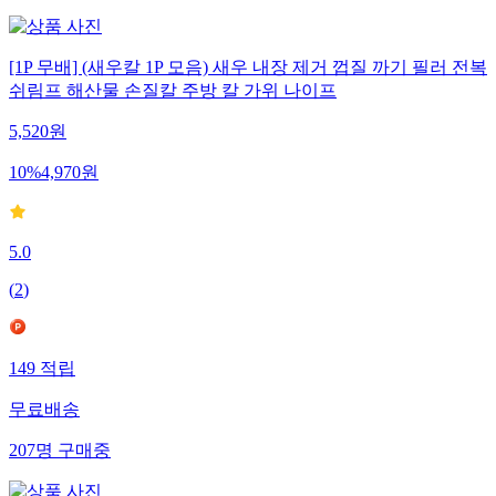
[1P 무배] (새우칼 1P 모음) 새우 내장 제거 껍질 까기 필러 전복
쉬림프 해산물 손질칼 주방 칼 가위 나이프
5,520
원
10
%
4,970
원
5.0
(
2
)
149
적립
무료배송
207
명
구매중