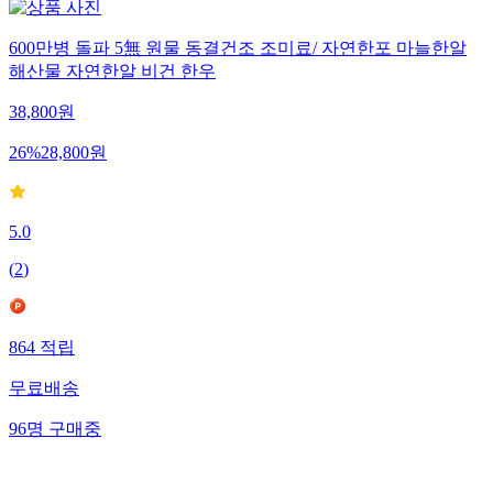
600만병 돌파 5無 원물 동결건조 조미료/ 자연한포 마늘한알
해산물 자연한알 비건 한우
38,800
원
26
%
28,800
원
5.0
(
2
)
864
적립
무료배송
96
명
구매중