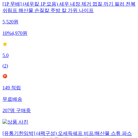
[1P 무배] (새우칼 1P 모음) 새우 내장 제거 껍질 까기 필러 전복
쉬림프 해산물 손질칼 주방 칼 가위 나이프
5,520
원
10
%
4,970
원
5.0
(
2
)
149
적립
무료배송
207
명
구매중
[유통기한임박] (4팩구성) 오세득쉐프 비프/해산물 스튜 파스