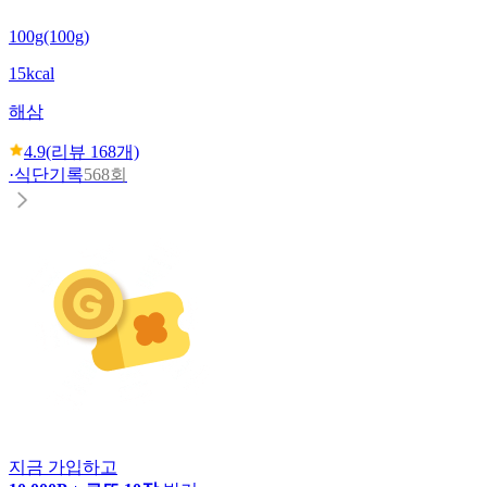
100g(100g)
15kcal
해삼
4.9
(리뷰
168
개)
·
식단기록
568회
지금 가입하고