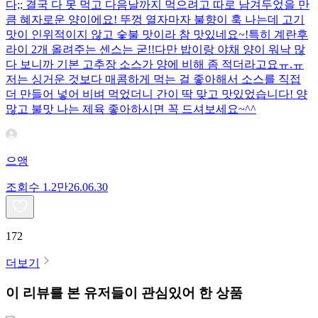
다;; 결국 다 못 먹고 다음날까지 먹으려고 따로 남겨두었을 만
큼 혜자로운 양이에요! 뚜껑 열자마자 불향이 훅 나는데 고기
맛이 인위적이지 않고 숯불 맛이라 참 맛있네요~!특히 계란후
라이 2개 올려주는 센스는 굳!! ​다만 밥이랑 야채 양이 워낙 많
다 보니까 기본 고추장 소스가 양에 비해 좀 적더라고요ㅠ.ㅠ
저는 싱거운 것보다 매콤하게 먹는 걸 좋아해서 소스를 직접
더 만들어 넣어 비벼 먹었더니 간이 딱 맞고 맛있었습니다! 양
많고 불맛 나는 제육 좋아하시면 꼭 드셔보세요~^^
으앵
조회수
1.2만
26.06.30
172
더보기
이 리뷰를 본 유저들이 관심있어 한 상품