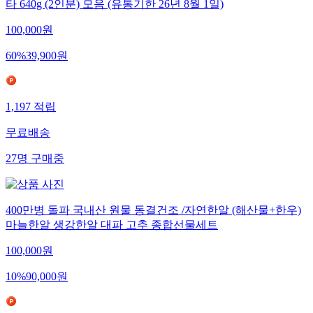
타 640g (2인분) 모음 (유통기한 26년 8월 1일)
100,000
원
60
%
39,900
원
1,197
적립
무료배송
27
명
구매중
400만병 돌파 국내산 원물 동결건조 /자연한알 (해산물+한우)
마늘한알 생강한알 대파 고추 종합선물세트
100,000
원
10
%
90,000
원