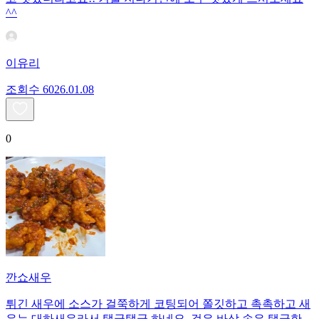
^^
이유리
조회수
60
26.01.08
0
깐쇼새우
튀긴 새우에 소스가 걸쭉하게 코팅되어 쫄깃하고 촉촉하고 새
우는 대하새우라서 탱글탱글 하네요. 겉은 바삭 속은 탱글한