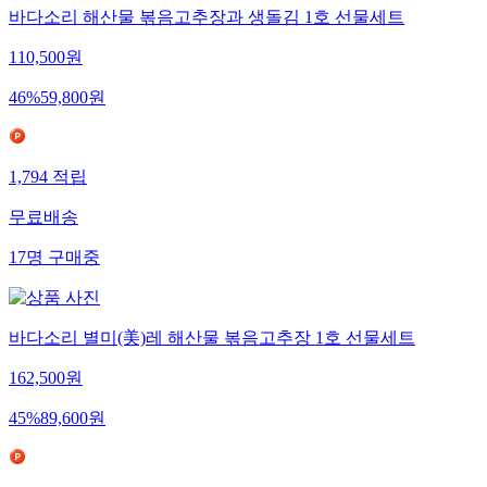
바다소리 해산물 볶음고추장과 생돌김 1호 선물세트
110,500
원
46
%
59,800
원
1,794
적립
무료배송
17
명
구매중
바다소리 별미(美)레 해산물 볶음고추장 1호 선물세트
162,500
원
45
%
89,600
원