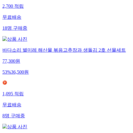
2,700
적립
무료배송
18
명
구매중
바다소리 별미레 해산물 볶음고추장과 생돌김 2호 선물세트
77,300
원
53
%
36,500
원
1,095
적립
무료배송
8
명
구매중