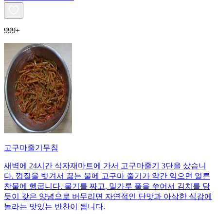
999+
고구마줄기무침
새벽에 24시간 식자재마트에 가서 고구마줄기 3단을 샀습니
다. 껍질을 벗겨서 끓는 물에 고구마 줄기가 약간 익으면 얼른
찬물에 헹굽니다. 물기를 짜고, 밀가루 풀을 쑤어서 김치를 담
듯이 갖은 양념으로 버무리면 자연적인 단맛과 아삭한 식감에
놀라는 맛있는 반찬이 됩니다.