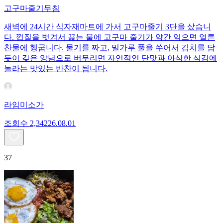
고구마줄기무침
새벽에 24시간 식자재마트에 가서 고구마줄기 3단을 샀습니
다. 껍질을 벗겨서 끓는 물에 고구마 줄기가 약간 익으면 얼른
찬물에 헹굽니다. 물기를 짜고, 밀가루 풀을 쑤어서 김치를 담
듯이 갖은 양념으로 버무리면 자연적인 단맛과 아삭한 식감에
놀라는 맛있는 반찬이 됩니다.
라임미소가
조회수
2,342
26.08.01
37