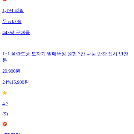
1,194
적립
무료배송
443
명
구매중
1+1 폴란드풍 도자기 밀폐뚜껑 원형 3칸 나눔 반찬 접시 반찬
통
20,900
원
24
%
15,900
원
4.7
(
9
)