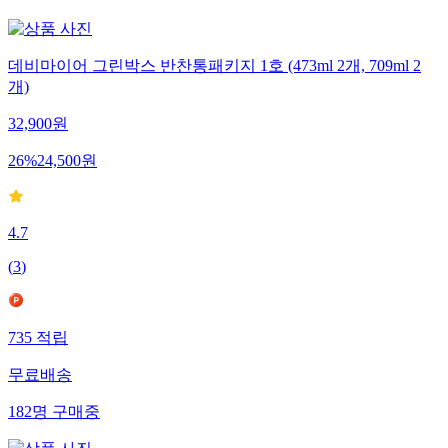
데비마이어 그린박스 반찬통패키지 1호 (473ml 2개, 709ml 2
개)
32,900
원
26
%
24,500
원
4.7
(
3
)
735
적립
무료배송
182
명
구매중