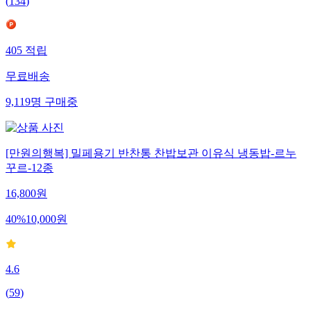
(
134
)
405
적립
무료배송
9,119
명
구매중
[만원의행복] 밀페용기 반찬통 찬밥보관 이유식 냉동밥-르누
꾸르-12종
16,800
원
40
%
10,000
원
4.6
(
59
)