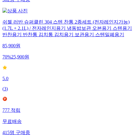
502
명
구매중
쉬젤 러반 슈퍼클린 304 스텐 찬통 2종세트 (전자레인지가능)
(1.7L + 2.1L) / 전자레인지용기 냉동밥보관 오븐용기 스텐용기
반찬용기 반찬통 김치통 김치용기 보관용기 스텐밀폐용기
85,900
원
70
%
25,900
원
5.0
(
3
)
777
적립
무료배송
415
명
구매중