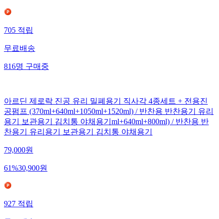
705
적립
무료배송
816
명
구매중
아르딘 제로락 진공 유리 밀폐용기 직사각 4종세트 + 전용진
공펌프 (370ml+640ml+1050ml+1520ml) / 반찬용 반찬용기 유리
용기 보관용기 김치통 야채용기ml+640ml+800ml) / 반찬용 반
찬용기 유리용기 보관용기 김치통 야채용기
79,000
원
61
%
30,900
원
927
적립