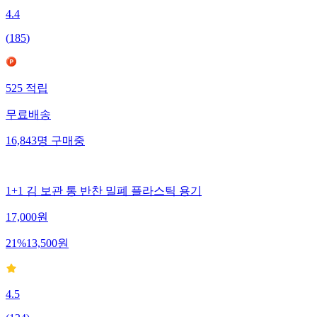
4.4
(
185
)
525
적립
무료배송
16,843
명
구매중
1+1 김 보관 통 반찬 밀폐 플라스틱 용기
17,000
원
21
%
13,500
원
4.5