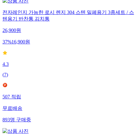
전자레인지 가능한 로시 렌지 304 스텐 밀폐용기 3종세트 / 스
텐용기 반찬통 김치통
26,900
원
37
%
16,900
원
4.3
(
7
)
507
적립
무료배송
893
명
구매중