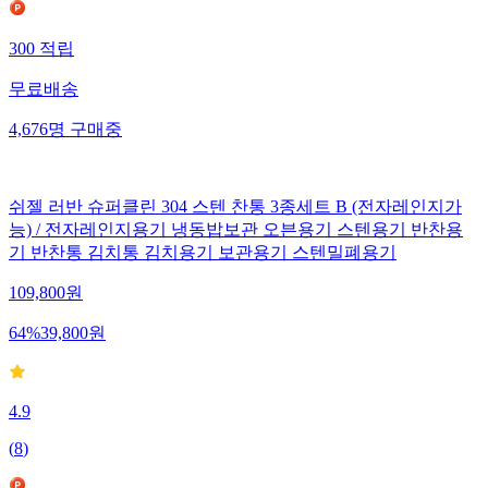
300
적립
무료배송
4,676
명
구매중
쉬젤 러반 슈퍼클린 304 스텐 찬통 3종세트 B (전자레인지가
능) / 전자레인지용기 냉동밥보관 오븐용기 스텐용기 반찬용
기 반찬통 김치통 김치용기 보관용기 스텐밀폐용기
109,800
원
64
%
39,800
원
4.9
(
8
)