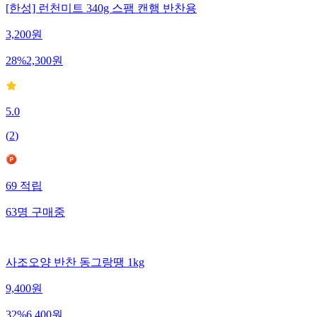
[한성] 런천미트 340g 스팸 캔햄 반찬용
3,200
원
28
%
2,300
원
5.0
(
2
)
69
적립
63
명
구매중
사조오양 반찬 동그랑땡 1kg
9,400
원
32
%
6,400
원