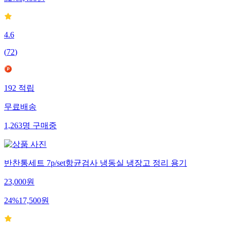
4.6
(
72
)
192
적립
무료배송
1,263
명
구매중
반찬통세트 7p/set항균검사 냉동실 냉장고 정리 용기
23,000
원
24
%
17,500
원