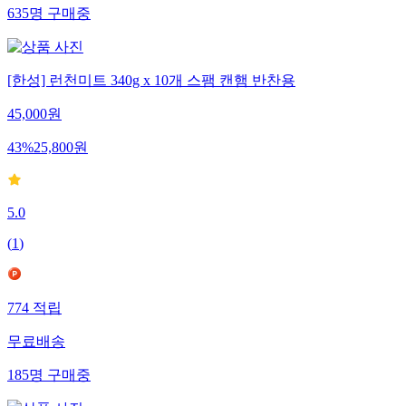
635
명
구매중
[한성] 런천미트 340g x 10개 스팸 캔햄 반찬용
45,000
원
43
%
25,800
원
5.0
(
1
)
774
적립
무료배송
185
명
구매중