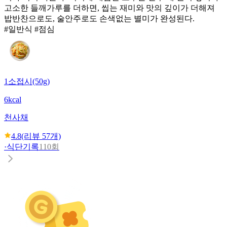
고소한 들깨가루를 더하면, 씹는 재미와 맛의 깊이가 더해져
밥반찬으로도, 술안주로도 손색없는 별미가 완성된다.
#일반식 #점심
1소접시(50g)
6kcal
천사채
4.8
(리뷰
57
개)
·
식단기록
110회