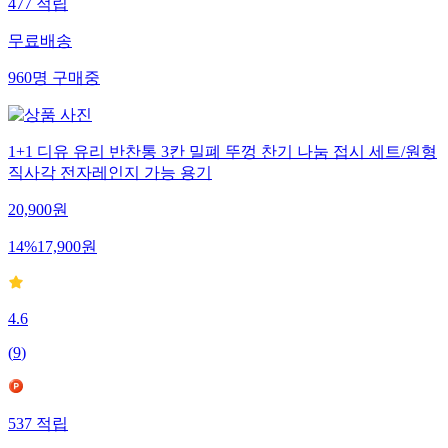
477
적립
무료배송
960
명
구매중
1+1 디유 유리 반찬통 3칸 밀폐 뚜껑 찬기 나눔 접시 세트/원형
직사각 전자레인지 가능 용기
20,900
원
14
%
17,900
원
4.6
(
9
)
537
적립