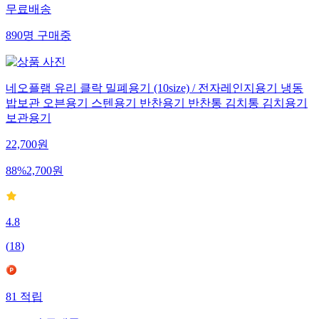
무료배송
890
명
구매중
네오플램 유리 클락 밀폐용기 (10size) / 전자레인지용기 냉동
밥보관 오븐용기 스텐용기 반찬용기 반찬통 김치통 김치용기
보관용기
22,700
원
88
%
2,700
원
4.8
(
18
)
81
적립