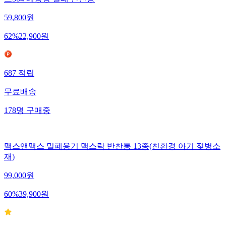
59,800
원
62
%
22,900
원
687
적립
무료배송
178
명
구매중
맥스앤맥스 밀폐용기 맥스락 반찬통 13종(친환경 아기 젖병소
재)
99,000
원
60
%
39,900
원