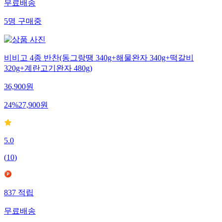
무료배송
5
명
구매중
비비고 4종 반찬(동그랑땡 340g+해물완자 340g+떡갈비
320g+계란고기완자 480g)
36,900
원
24
%
27,900
원
5.0
(
10
)
837
적립
무료배송