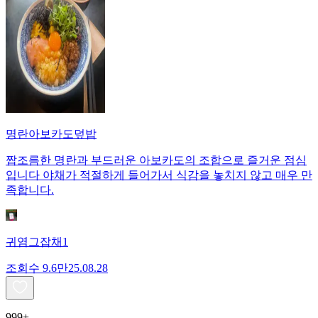
명란아보카도덮밥
짭조름한 명란과 부드러운 아보카도의 조합으로 즐거운 점심
입니다 야채가 적절하게 들어가서 식감을 놓치지 않고 매우 만
족합니다.
귀염그잡채1
조회수
9.6만
25.08.28
999+