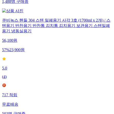
1,488
명
구매중
쿠비녹스 핸들 304 스텐 밀폐용기 사각 3호 (1700ml x 2개) / 스
텐용기 반찬용기 반찬통 김치통 김치용기 보관용기 스텐밀폐
용기 냉동실용기
56,100
원
57
%
23,900
원
5.0
(
4
)
717
적립
무료배송