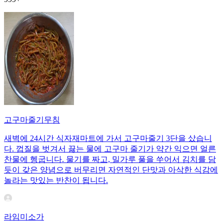
고구마줄기무침
새벽에 24시간 식자재마트에 가서 고구마줄기 3단을 샀습니
다. 껍질을 벗겨서 끓는 물에 고구마 줄기가 약간 익으면 얼른
찬물에 헹굽니다. 물기를 짜고, 밀가루 풀을 쑤어서 김치를 담
듯이 갖은 양념으로 버무리면 자연적인 단맛과 아삭한 식감에
놀라는 맛있는 반찬이 됩니다.
라임미소가