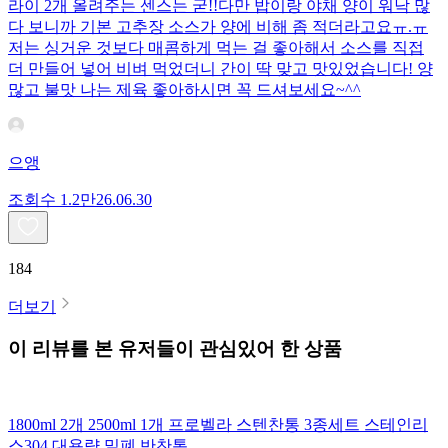
라이 2개 올려주는 센스는 굳!! ​다만 밥이랑 야채 양이 워낙 많
다 보니까 기본 고추장 소스가 양에 비해 좀 적더라고요ㅠ.ㅠ
저는 싱거운 것보다 매콤하게 먹는 걸 좋아해서 소스를 직접
더 만들어 넣어 비벼 먹었더니 간이 딱 맞고 맛있었습니다! 양
많고 불맛 나는 제육 좋아하시면 꼭 드셔보세요~^^
으앵
조회수
1.2만
26.06.30
184
더보기
이 리뷰를 본 유저들이 관심있어 한 상품
1800ml 2개 2500ml 1개 프로벨라 스텐찬통 3종세트 스테인리
스304 대용량 밀폐 반찬통