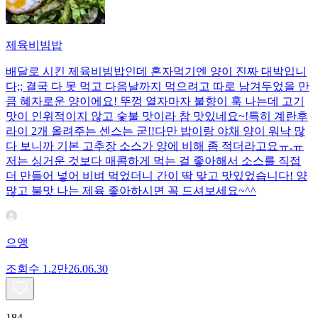
제육비빔밥
배달로 시킨 제육비빔밥인데 혼자먹기엔 양이 진짜 대박입니
다;; 결국 다 못 먹고 다음날까지 먹으려고 따로 남겨두었을 만
큼 혜자로운 양이에요! 뚜껑 열자마자 불향이 훅 나는데 고기
맛이 인위적이지 않고 숯불 맛이라 참 맛있네요~!특히 계란후
라이 2개 올려주는 센스는 굳!! ​다만 밥이랑 야채 양이 워낙 많
다 보니까 기본 고추장 소스가 양에 비해 좀 적더라고요ㅠ.ㅠ
저는 싱거운 것보다 매콤하게 먹는 걸 좋아해서 소스를 직접
더 만들어 넣어 비벼 먹었더니 간이 딱 맞고 맛있었습니다! 양
많고 불맛 나는 제육 좋아하시면 꼭 드셔보세요~^^
으앵
조회수
1.2만
26.06.30
184