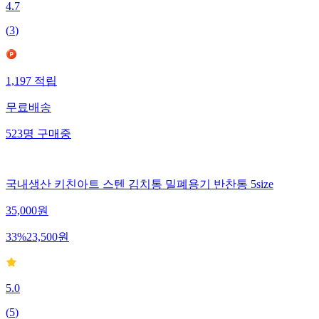
4.7
(
3
)
1,197
적립
무료배송
523
명
구매중
국내생산 키친아트 스텐 김치통 밀폐용기 반찬통 5size
35,000
원
33
%
23,500
원
5.0
(
5
)