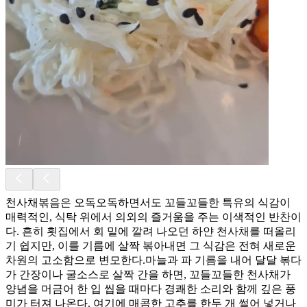
천사채볶음은 오독오독하면서도 꼬들꼬들한 특유의 식감이
매력적인, 식탁 위에서 의외의 즐거움을 주는 이색적인 반찬이
다. 흔히 횟집에서 회 밑에 깔려 나오던 하얀 천사채를 떠올리
기 쉽지만, 이를 기름에 살짝 볶아내면 그 식감은 전혀 새로운
차원의 고소함으로 변모한다. ​마늘과 파 기름을 내어 달달 볶다
가 간장이나 굴소스로 살짝 간을 하면, 꼬들꼬들한 천사채가
양념을 머금어 한 입 씹을 때마다 경쾌한 소리와 함께 깊은 풍
미가 터져 나온다. 여기에 매콤한 고추를 한두 개 썰어 넣거나