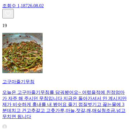
조회수
1,187
26.08.02
19
고구마줄기무침
오늘은 고구마줄기무침를 담궈봤어요~ 어렸을적에 친정엄마
가 자주 해 주시던 무침입니다 지금은 돌아가셔서 안 계시지만
제가 비슷하게 훙내를 내 봤어요 줄기 껍질벗기고 끓는물에 3
분데치고 건고추갈고 고춧가루,마늘,젓갈,깨,매실청조금.넘고
무치면 됩니다