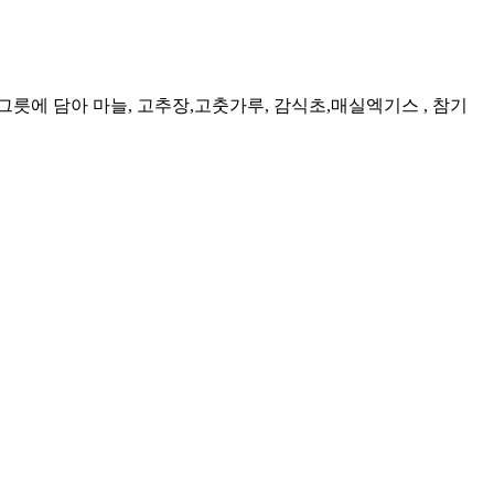
릇에 담아 마늘, 고추장,고춧가루, 감식초,매실엑기스 , 참기