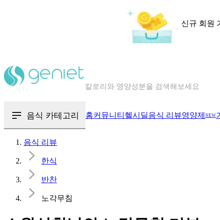
신규 회원 
칼로리와 영양성분을 검색해보세요
혈당 · 다이어트 음식 검색해보세요
음식 · 영양제 리뷰를 찾아보세요
음식 카테고리
홈
커뮤니티
헬시딜
음식 리뷰
영양제
NEW
음식 리뷰
한식
반찬
노각무침