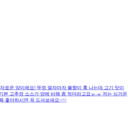
자로운 양이에요! 뚜껑 열자마자 불향이 훅 나는데 고기 맛이
까 기본 고추장 소스가 양에 비해 좀 적더라고요ㅠ.ㅠ 저는 싱거운
제육 좋아하시면 꼭 드셔보세요~^^