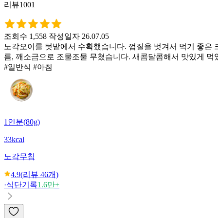
리뷰1001
조회수 1,558
작성일자 26.07.05
노각오이를 텃밭에서 수확했습니다. 껍질을 벗겨서 먹기 좋은 크
름, 깨소금으로 조물조물 무쳤습니다. 새콤달콤해서 맛있게 먹
#일반식 #아침
1인분(80g)
33kcal
노각무침
4.9
(리뷰
46
개)
·
식단기록
1.6만+