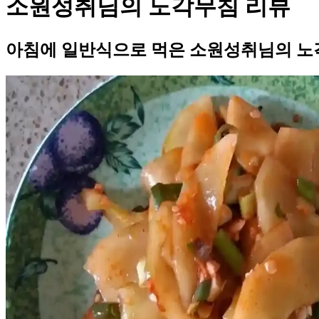
소원성취님의 노각무침 리뷰
아침에 일반식으로 먹은 소원성취님의 노