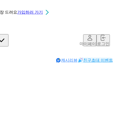
0장
드려요
가입하러 가기
마이페이지
로그인
캐시리뷰
친구초대 이벤트