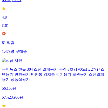
88
%
2,700
원
4.8
(
18
)
81
적립
1,478
명
구매중
쿠비녹스 핸들 304 스텐 밀폐용기 사각 3호 (1700ml x 2개) / 스
텐용기 반찬용기 반찬통 김치통 김치용기 보관용기 스텐밀폐
용기 냉동실용기
56,100
원
57
%
23,900
원