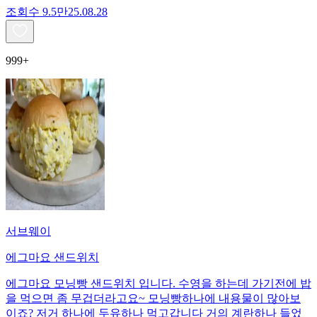
조회수
9.5만
25.08.28
999+
서브웨이
에그마요 샌드위치
에그마요 모닝빵 샌드위치 입니다. 수영을 하는데 가기전에 밥
을 먹으면 좀 무겁더라고요~ 모닝빵하나에 내용물이 많아보
이죠? 저거 하나에 두유하나 먹고갑니다 거의 계란하나 들었