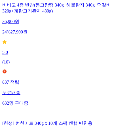
비비고 4종 반찬(동그랑땡 340g+해물완자 340g+떡갈비
320g+계란고기완자 480g)
36,900
원
24
%
27,900
원
5.0
(
10
)
837
적립
무료배송
632
명
구매중
[한성] 런천미트 340g x 10개 스팸 캔햄 반찬용