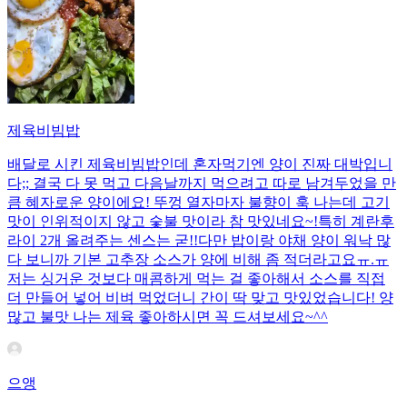
제육비빔밥
배달로 시킨 제육비빔밥인데 혼자먹기엔 양이 진짜 대박입니
다;; 결국 다 못 먹고 다음날까지 먹으려고 따로 남겨두었을 만
큼 혜자로운 양이에요! 뚜껑 열자마자 불향이 훅 나는데 고기
맛이 인위적이지 않고 숯불 맛이라 참 맛있네요~!특히 계란후
라이 2개 올려주는 센스는 굳!! ​다만 밥이랑 야채 양이 워낙 많
다 보니까 기본 고추장 소스가 양에 비해 좀 적더라고요ㅠ.ㅠ
저는 싱거운 것보다 매콤하게 먹는 걸 좋아해서 소스를 직접
더 만들어 넣어 비벼 먹었더니 간이 딱 맞고 맛있었습니다! 양
많고 불맛 나는 제육 좋아하시면 꼭 드셔보세요~^^
으앵