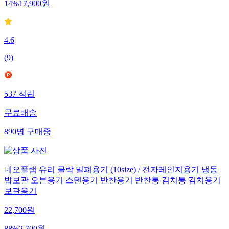
14
%
17,900
원
4.6
(
9
)
537
적립
무료배송
890
명
구매중
네오플램 유리 클락 밀폐용기 (10size) / 전자레인지용기 냉동
밥보관 오븐용기 스텐용기 반찬용기 반찬통 김치통 김치용기
보관용기
22,700
원