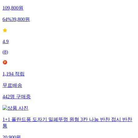
109,800
원
64
%
39,800
원
4.9
(
8
)
1,194
적립
무료배송
442
명
구매중
1+1 폴란드풍 도자기 밀폐뚜껑 원형 3칸 나눔 반찬 접시 반찬
통