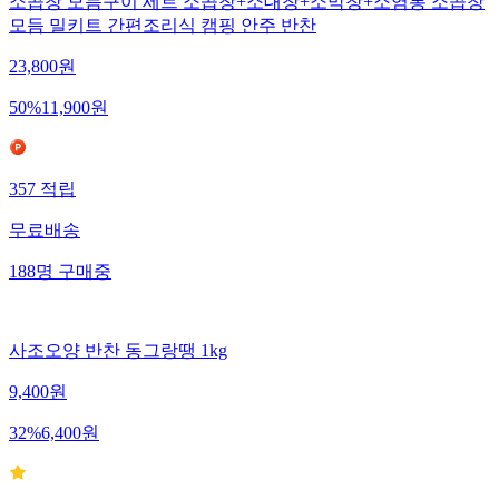
소곱창 모듬구이 세트 소곱창+소대창+소막창+소염통 소곱창
모듬 밀키트 간편조리식 캠핑 안주 반찬
23,800
원
50
%
11,900
원
357
적립
무료배송
188
명
구매중
사조오양 반찬 동그랑땡 1kg
9,400
원
32
%
6,400
원