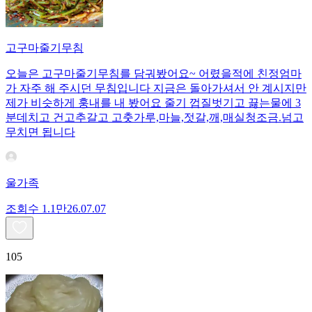
고구마줄기무침
오늘은 고구마줄기무침를 담궈봤어요~ 어렸을적에 친정엄마
가 자주 해 주시던 무침입니다 지금은 돌아가셔서 안 계시지만
제가 비슷하게 훙내를 내 봤어요 줄기 껍질벗기고 끓는물에 3
분데치고 건고추갈고 고춧가루,마늘,젓갈,깨,매실청조금.넘고
무치면 됩니다
울가족
조회수
1.1만
26.07.07
105