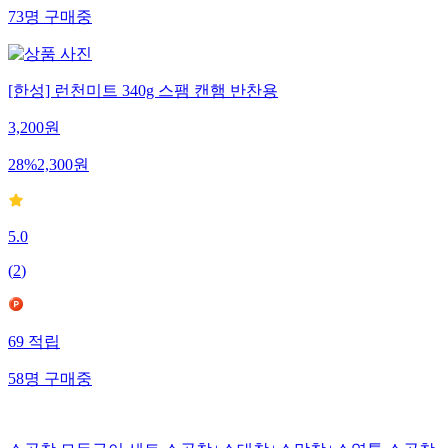
73
명
구매중
[한성] 런천미트 340g 스팸 캔햄 반찬용
3,200
원
28
%
2,300
원
5.0
(
2
)
69
적립
58
명
구매중