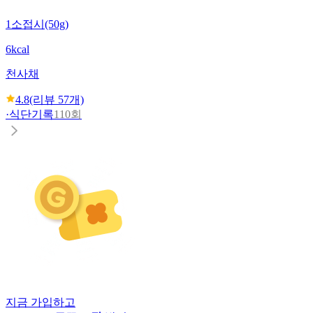
1소접시(50g)
6kcal
천사채
4.8
(리뷰
57
개)
·
식단기록
110회
지금 가입하고