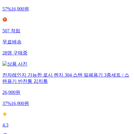
57
%
16,900
원
507
적립
무료배송
28
명
구매중
전자레인지 가능한 로시 렌지 304 스텐 밀폐용기 3종세트 / 스
텐용기 반찬통 김치통
26,900
원
37
%
16,900
원
4.3