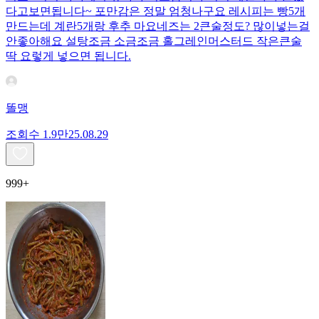
다고보면됩니다~ 포만감은 정말 엄청나구요 레시피는 빵5개
만드는데 계란5개랑 후추 마요네즈는 2큰술정도? 많이넣는걸
안좋아해요 설탕조금 소금조금 홀그레인머스터드 작은큰술
딱 요렇게 넣으면 됩니다.
똘맹
조회수
1.9만
25.08.29
999+