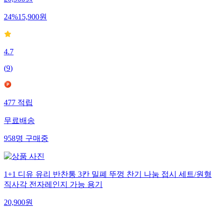
20,900
원
24
%
15,900
원
4.7
(
9
)
477
적립
무료배송
958
명
구매중
1+1 디유 유리 반찬통 3칸 밀폐 뚜껑 찬기 나눔 접시 세트/원형
직사각 전자레인지 가능 용기
20,900
원