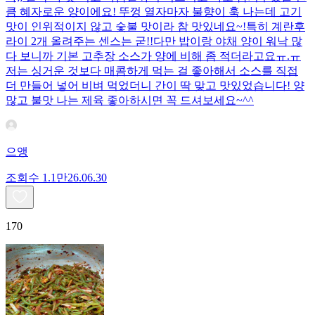
큼 혜자로운 양이에요! 뚜껑 열자마자 불향이 훅 나는데 고기
맛이 인위적이지 않고 숯불 맛이라 참 맛있네요~!특히 계란후
라이 2개 올려주는 센스는 굳!! ​다만 밥이랑 야채 양이 워낙 많
다 보니까 기본 고추장 소스가 양에 비해 좀 적더라고요ㅠ.ㅠ
저는 싱거운 것보다 매콤하게 먹는 걸 좋아해서 소스를 직접
더 만들어 넣어 비벼 먹었더니 간이 딱 맞고 맛있었습니다! 양
많고 불맛 나는 제육 좋아하시면 꼭 드셔보세요~^^
으앵
조회수
1.1만
26.06.30
170