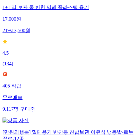
1+1 김 보관 통 반찬 밀폐 플라스틱 용기
17,000
원
21
%
13,500
원
4.5
(
134
)
405
적립
무료배송
9,117
명
구매중
[만원의행복] 밀페용기 반찬통 찬밥보관 이유식 냉동밥-르누