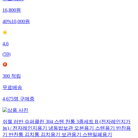
꾸르-12종
16,800
원
40
%
10,000
원
4.6
(
59
)
300
적립
무료배송
4,675
명
구매중
쉬젤 러반 슈퍼클린 304 스텐 찬통 3종세트 B (전자레인지가
능) / 전자레인지용기 냉동밥보관 오븐용기 스텐용기 반찬용
기 반찬통 김치통 김치용기 보관용기 스텐밀폐용기