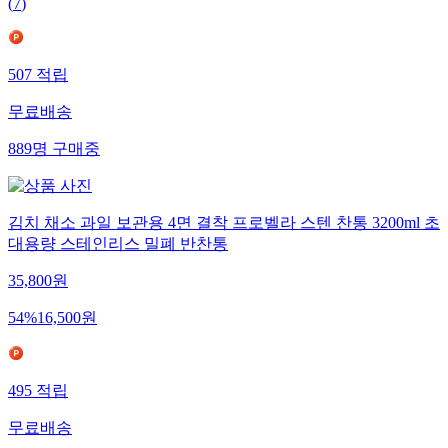
(
7
)
507
적립
무료배송
889
명
구매중
김치 채소 과일 보관용 4면 결착 프로벨라 스텐 찬통 3200ml 초
대용량 스테인리스 밀폐 반찬통
35,800
원
54
%
16,500
원
495
적립
무료배송