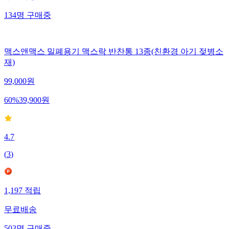
134
명
구매중
맥스앤맥스 밀폐용기 맥스락 반찬통 13종(친환경 아기 젖병소
재)
99,000
원
60
%
39,900
원
4.7
(
3
)
1,197
적립
무료배송
503
명
구매중