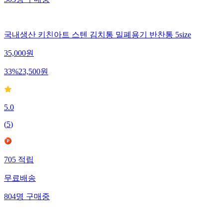
국내생산 키친아트 스텐 김치통 밀폐용기 반찬통 5size
35,000
원
33
%
23,500
원
5.0
(
5
)
705
적립
무료배송
804
명
구매중