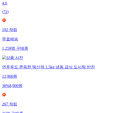
4.6
(
72
)
192
적립
무료배송
1,259
명
구매중
연주푸드 쫀득한 떡산적 1.5kg 냉동 급식 도시락 반찬
13,900
원
36
%
8,900
원
267
적립