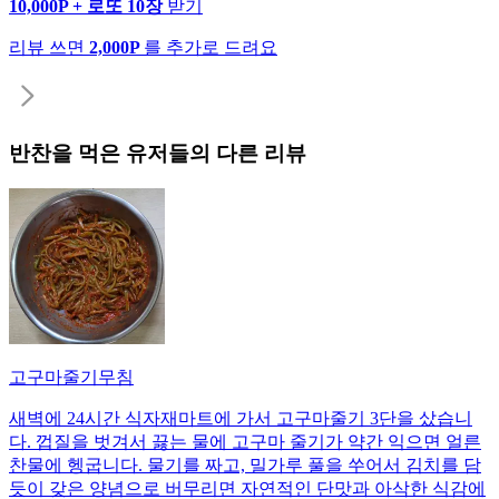
10,000P + 로또 10장
받기
리뷰 쓰면
2,000P
를 추가로 드려요
반찬
을 먹은 유저들의 다른 리뷰
고구마줄기무침
새벽에 24시간 식자재마트에 가서 고구마줄기 3단을 샀습니
다. 껍질을 벗겨서 끓는 물에 고구마 줄기가 약간 익으면 얼른
찬물에 헹굽니다. 물기를 짜고, 밀가루 풀을 쑤어서 김치를 담
듯이 갖은 양념으로 버무리면 자연적인 단맛과 아삭한 식감에