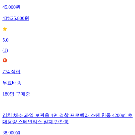
45,000
원
43
%
25,800
원
5.0
(
1
)
774
적립
무료배송
180
명
구매중
김치 채소 과일 보관용 4면 결착 프로벨라 스텐 찬통 4200ml 초
대용량 스테인리스 밀폐 반찬통
38,900
원