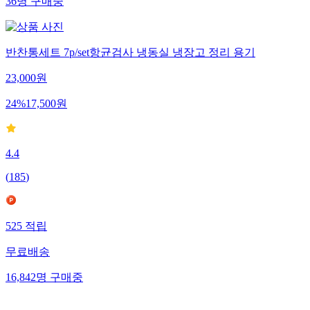
36
명
구매중
반찬통세트 7p/set항균검사 냉동실 냉장고 정리 용기
23,000
원
24
%
17,500
원
4.4
(
185
)
525
적립
무료배송
16,842
명
구매중