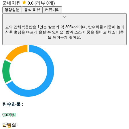
굽네치킨
0.0
(리뷰 0개)
영양성분
음식 리뷰
커뮤니티
요약
잡채볶음밥은 1인분 칼로리 약 305kcal이며, 탄수화물 비중이 높아
식후 혈당을 빠르게 올릴 수 있어요.
밥과 소스 비중을 줄이고 채소 비중
을 높이는게 좋아요.
탄수화물
탄수화물
:
66.7
%
단백질
단백질
:
지방