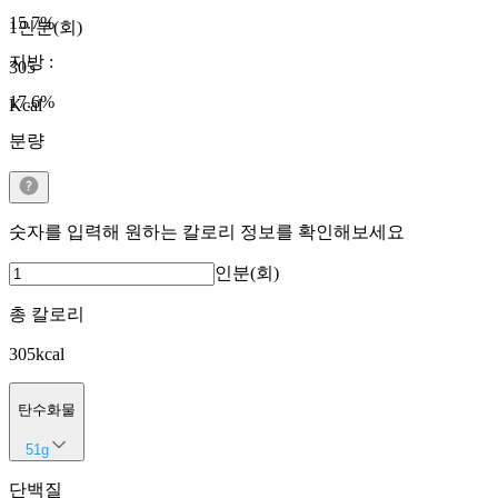
15.7
%
1인분(회)
지방
:
305
17.6
%
Kcal
분량
숫자를 입력해 원하는 칼로리 정보를 확인해보세요
인분(회)
총 칼로리
305
kcal
탄수화물
51
g
단백질