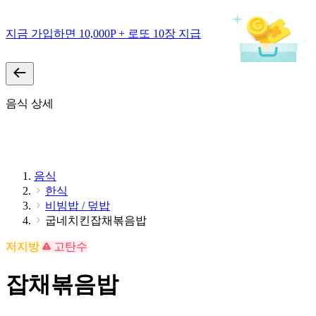
지금 가입하면 10,000P + 로또 10장 지급
음식 상세
음식
한식
비빔밥 / 덮밥
굽네치킨잡채볶음밥
저지방
고탄수
잡채볶음밥