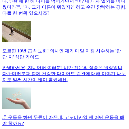
다. ✨한 해 한 해 나이를 먹어가면서 "어? 내가 차 열쇠를 어디
뒀더라?", "아, 그거 이름이 뭐였지?" 하고 순간 깜빡하는 경험,
다들 한 번쯤 있으시죠?
모르면 10년 급속 노화! 의사인 제가 매일 아침 사수하는 '탄·
단·지' 식단 가이드
안녕하세요, 지니어터 여러분! 비만 전문의 정승은 원장입니
다.✨여러분과 함께 건강한 다이어트 습관에 대해 이야기 나눈
지도 벌써 시간이 많이 흘렀네요.
🦵 운동을 하면 무릎이 아픈데, 고도비만일 땐 어떤 운동을 해
야 할까요?