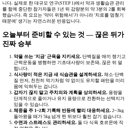
니다. 실제로 한 대규모 연구(STEP 1)에서 약과 생활습관 관리
를 함께 중단한 참가자들은 1년 뒤 감량분의 약 3분의 2를 회복
했습니다. 즉 요요는 '약이 위험해서'가 아니라 '치료를 멈췄기
때문에' 생기는 자연스러운 반응입니다.
오늘부터 준비할 수 있는 것 — 끊은 뒤가
진짜 승부
약을 쓰는 '지금' 근육을 지키세요.
단백질을 매끼 챙기고
근력운동을 병행하면 기초대사량이 보존돼, 끊은 뒤 덜
찝니다.
식사량이 적은 지금 새 식습관을 설계하세요.
채소·단백
질 먼저, 천천히 먹기처럼 약 없이도 유지할 패턴을 미리
몸에 익혀두는 겁니다.
갑자기 끊지 말고 주치의와 계획을 상의하세요.
용량을
단계적으로 줄이거나 유지 용량으로 전환하는 선택지가
있을 수 있습니다.
체중을 주 1~2회 기록해 반등에 빨리 대응하세요.
2~3kg
돌아왔을 때가 5kg 넘게 찐 뒤보다 훨씬 잡기 쉽습니다.
수면과 스트레스도 관리하세요.
둘 다 식욕 호르몬에 직