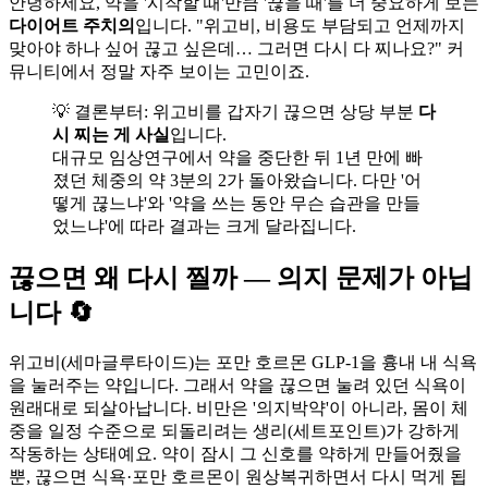
안녕하세요, 약을 '시작할 때'만큼 '끊을 때'를 더 중요하게 보는
다이어트 주치의
입니다. "위고비, 비용도 부담되고 언제까지
맞아야 하나 싶어 끊고 싶은데… 그러면 다시 다 찌나요?" 커
뮤니티에서 정말 자주 보이는 고민이죠.
💡 결론부터: 위고비를 갑자기 끊으면 상당 부분
다
시 찌는 게 사실
입니다.
대규모 임상연구에서 약을 중단한 뒤 1년 만에 빠
졌던 체중의 약 3분의 2가 돌아왔습니다. 다만 '어
떻게 끊느냐'와 '약을 쓰는 동안 무슨 습관을 만들
었느냐'에 따라 결과는 크게 달라집니다.
끊으면 왜 다시 찔까 — 의지 문제가 아닙
니다 🔄
위고비(세마글루타이드)는 포만 호르몬 GLP-1을 흉내 내 식욕
을 눌러주는 약입니다. 그래서 약을 끊으면 눌려 있던 식욕이
원래대로 되살아납니다. 비만은 '의지박약'이 아니라, 몸이 체
중을 일정 수준으로 되돌리려는 생리(세트포인트)가 강하게
작동하는 상태예요. 약이 잠시 그 신호를 약하게 만들어줬을
뿐, 끊으면 식욕·포만 호르몬이 원상복귀하면서 다시 먹게 됩