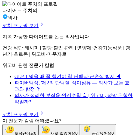
다이어트 주치의
의사
코치 프로필 보기
지속 가능한 다이어트를 돕는 의사입니다.
건강 식단·레시피 | 혈당·혈압 관리 | 영양제·건강기능식품 | 갱
년기·호르몬 | 위고비·마운자로
위고비 관련 전문가 칼럼
GLP-1 맞을 때 꼭 챙겨야 할 단백질·근손실 방지 🥩
파이버맥싱, '제2의 단백질' 식이섬유 — 의사가 보는 효
과와 함정 🥦
의사가 정리한 부작용·안전수칙 💉 | 위고비, 정말 위험한
약일까?
코치 프로필 보기
이 전문가 칼럼 어떠셨나요?
도움됐어요
0
새로 알았어요
0
공감됐어요
0