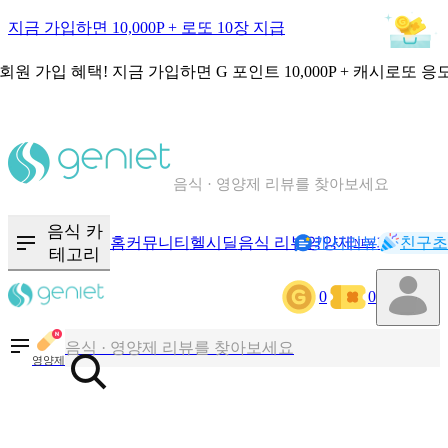
지금 가입하면 10,000P + 로또 10장 지급
회원 가입 혜택!
지금 가입하면
G 포인트 10,000P + 캐시로또 응
칼로리와 영양성분을 검색해보세요
혈당 · 다이어트 음식 검색해보세요
음식 카
홈
커뮤니티
헬시딜
음식 리뷰
영양제
캐시리뷰
기록
친구초
NEW
테고리
음식 · 영양제 리뷰를 찾아보세요
0
0
칼로리와 영양성분을 검색해보세요
영양제
혈당 · 다이어트 음식 검색해보세요
음식 · 영양제 리뷰를 찾아보세요