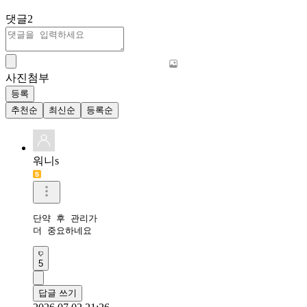
댓글
2
사진첨부
등록
추천순
최신순
등록순
워니s
단약 후 관리가

더 중요하네요
5
답글 쓰기